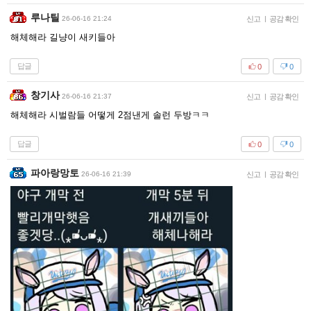
루나틸
26-06-16 21:24
신고
|
공감 확인
해체해라 길냥이 새키들아
답글
0
0
창기사
26-06-16 21:37
신고
|
공감 확인
해체해라 시벌람들 어떻게 2점낸게 솔런 두방ㅋㅋ
답글
0
0
파아랑망토
26-06-16 21:39
신고
|
공감 확인