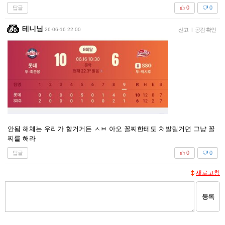
답글
0
0
테니님
26-06-16 22:00
신고
|
공감 확인
안됨 해체는 우리가 할거거든 ㅅㅂ 아오 꼴찌한테도 처발릴거면 그냥 꼴
찌를 해라
답글
0
0
새로고침
등록