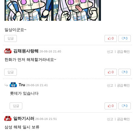
일상이군요~
답글
0
0
김채원사랑해
26-06-16 21:40
신고
|
공감 확인
한화가 먼저 해체할거라네요~
답글
0
0
Tru
26-06-16 21:41
신고
|
공감 확인
롯데가 있습니다
답글
0
0
일하기시러
26-06-16 21:51
신고
|
공감 확인
삼성 해체 일시 보류