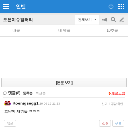
인벤
오픈이슈갤러리
전체보기
공
검
글
지
색
내글
내 댓글
10추글
on/off
쓰
기
[본문 보기]
댓글
(8)
등록순
|
최신순
새로고침
Koenigsegg1
26-06-16 21:23
신고
|
공감 확인
호냥이 새끼들 ㅋㅋㅋ
답글
0
0