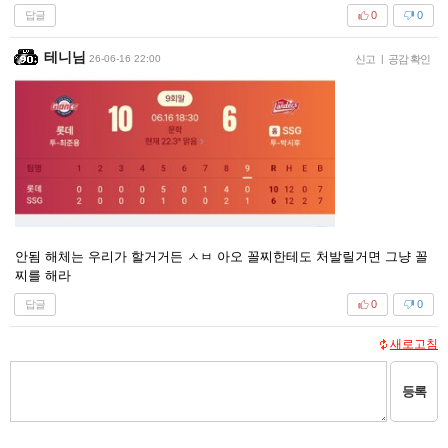
답글
0
0
테니님
26-06-16 22:00
신고
|
공감 확인
안됨 해체는 우리가 할거거든 ㅅㅂ 아오 꼴찌한테도 처발릴거면 그냥 꼴
찌를 해라
답글
0
0
새로고침
등록