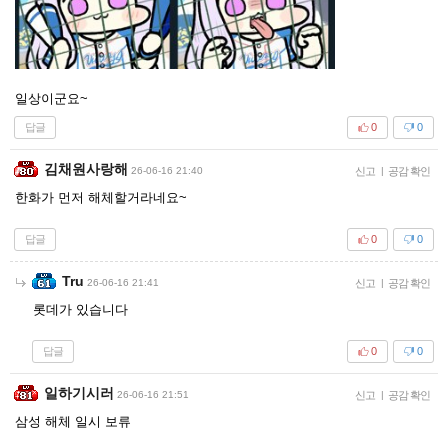
일상이군요~
답글
0
0
김채원사랑해
26-06-16 21:40
신고
|
공감 확인
한화가 먼저 해체할거라네요~
답글
0
0
Tru
26-06-16 21:41
신고
|
공감 확인
롯데가 있습니다
답글
0
0
일하기시러
26-06-16 21:51
신고
|
공감 확인
삼성 해체 일시 보류