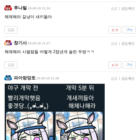
루나틸
26-06-16 21:24
신고
|
공감 확인
해체해라 길냥이 새키들아
답글
0
0
창기사
26-06-16 21:37
신고
|
공감 확인
해체해라 시벌람들 어떻게 2점낸게 솔런 두방ㅋㅋ
답글
0
0
파아랑망토
26-06-16 21:39
신고
|
공감 확인