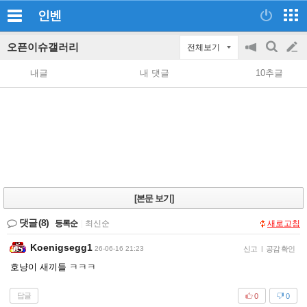
인벤
오픈이슈갤러리
전체보기
공
검
글
지
색
내글
내 댓글
10추글
on/off
쓰
기
[본문 보기]
댓글
(8)
등록순
|
최신순
새로고침
Koenigsegg1
26-06-16 21:23
신고
|
공감 확인
호냥이 새끼들 ㅋㅋㅋ
답글
0
0