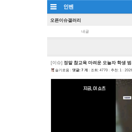
인벤
오픈이슈갤러리
내글
[이슈]
정말 참교육 마려운 오늘자 학생 범
슬기로움
댓글: 7 개
조회:
4770
추천:
1
2026