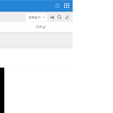
전체보기
공
검
글
지
색
10추글
on/off
쓰
기