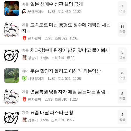
일본 성매수 심판 실명 공개
계층
3
댓글
부엔까미노
Lv.87
조회 430
15:32
고속도로 미납 통행료 징수에 개빡친 체납
계층
11
자..
댓글
전자팔찌
Lv.93
조회 592
15:31
치과갔는데 원장이 남친 있냐고 물어봐서
계층
5
댓글
강슬기
Lv.94
조회 714
15:29
무슨 말인지 몰라도 이해가 되는영상
유머
8
댓글
너빨갱이지
Lv.86
조회 561
15:28
연금복권 당첨자가 매달 받는다는 알림.....
계층
8
댓글
전자팔찌
Lv.93
조회 810
15:28
요즘 배달 파스타 근황
계층
4
댓글
강슬기
Lv.94
조회 639
15:27