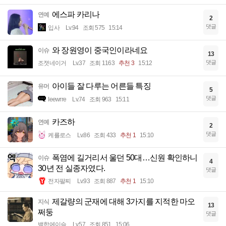
에스파 카리나
연예
2
댓글
입사
Lv.94
조회 575
15:14
와 장원영이 중국인이라네요
이슈
13
댓글
조졋네이거
Lv.37
조회 1163
추천 3
15:12
아이들 잘 다루는 어른들 특징
유머
5
댓글
Ieewrre
Lv.74
조회 963
15:11
카즈하
연예
2
댓글
케를로스
Lv.86
조회 433
추천 1
15:10
폭염에 길거리서 울던 50대…신원 확인하니
이슈
4
30년 전 실종자였다.
댓글
전자팔찌
Lv.93
조회 887
추천 1
15:10
제갈량의 군재에 대해 3가지를 지적한 마오
지식
13
쩌둥
댓글
백합에이슬
Lv.57
조회 851
15:06