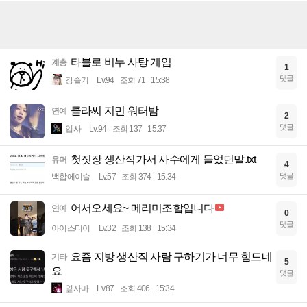
타블로 비누 사탕 게임
계층
1
댓글
강슬기
Lv.94
조회 71
15:38
클라씨 지민 워터밤
연예
2
댓글
입사
Lv.94
조회 137
15:37
첫짓장 생산직가서 사수에게 들었던말.txt
유머
4
댓글
백합에이슬
Lv.57
조회 374
15:34
어서오세요~ 메리미조합입니다
연예
0
댓글
아이스티이
Lv.32
조회 138
15:34
요즘 지방 생산직 사람 구하기가 너무 힘드네
기타
5
요
댓글
옆사마
Lv.87
조회 406
15:34