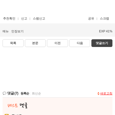
추천확인
신고
스팸신고
공유
스크랩
메뉴
인장보기
EXP 41%
목록
본문
이전
다음
댓글쓰기
댓글
(7)
등록순
|
최신순
새로고침