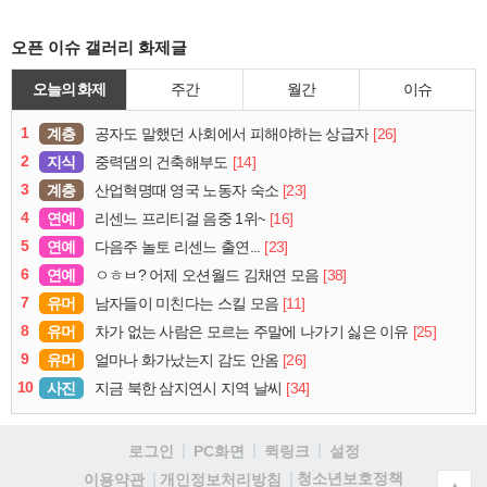
오픈 이슈 갤러리 화제글
오늘의 화제
주간
월간
이슈
1
계층
[26]
공자도 말했던 사회에서 피해야하는 상급자
2
지식
[14]
중력댐의 건축해부도
3
계층
[23]
산업혁명때 영국 노동자 숙소
4
연예
[16]
리센느 프리티걸 음중 1위~
5
연예
[23]
다음주 놀토 리센느 출연...
6
연예
[38]
ㅇㅎㅂ? 어제 오션월드 김채연 모음
7
유머
[11]
남자들이 미친다는 스킬 모음
8
유머
[25]
차가 없는 사람은 모르는 주말에 나가기 싫은 이유
9
유머
[26]
얼마나 화가났는지 감도 안옴
10
사진
[34]
지금 북한 삼지연시 지역 날씨
로그인
PC화면
퀵링크
설정
청소년보호정책
이용약관
개인정보처리방침
▲