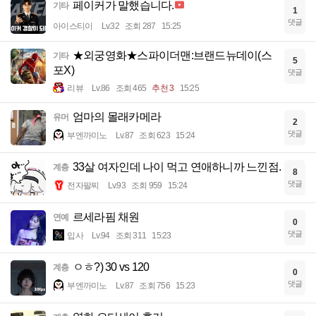
페이커가 말했습니다.
기타
1
댓글
아이스티이
Lv.32
조회 287
15:25
★외궁영화★스파이더맨:브랜드뉴데이(스
기타
5
포X)
댓글
리뷰
Lv.86
조회 465
추천 3
15:25
엄마의 몰래카메라
유머
2
댓글
부엔까미노
Lv.87
조회 623
15:24
33살 여자인데 나이 먹고 연애하니까 느낀점.
계층
8
댓글
전자팔찌
Lv.93
조회 959
15:24
르세라핌 채원
연예
0
댓글
입사
Lv.94
조회 311
15:23
ㅇㅎ?) 30 vs 120
계층
0
댓글
부엔까미노
Lv.87
조회 756
15:23