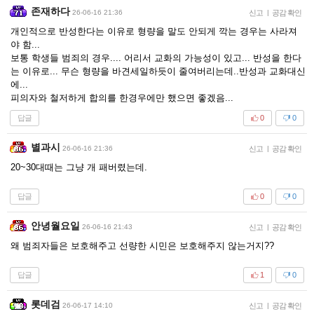
존재하다
26-06-16 21:36
신고
|
공감 확인
개인적으로 반성한다는 이유로 형량을 말도 안되게 깍는 경우는 사라져
야 함...
보통 학생들 범죄의 경우.... 어리서 교화의 가능성이 있고... 반성을 한다
는 이유로... 무슨 형량을 바견세일하듯이 줄여버리는데..반성과 교화대신
에...
피의자와 철저하게 합의를 한경우에만 했으면 좋겠음...
답글
0
0
별과시
26-06-16 21:36
신고
|
공감 확인
20~30대때는 그냥 개 패버렸는데.
답글
0
0
안녕월요일
26-06-16 21:43
신고
|
공감 확인
왜 범죄자들은 보호해주고 선량한 시민은 보호해주지 않는거지??
답글
1
0
롯데검
26-06-17 14:10
신고
|
공감 확인