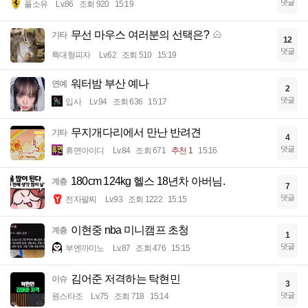
댓글
풀소유
Lv.86
조회 920
15:19
무선 마우스 여러분의 선택은?
기타
12
댓글
특대형피자
Lv.62
조회 510
15:19
워터밤 부산 예나
연예
2
댓글
입사
Lv.94
조회 636
15:17
무지개다리에서 만난 반려견
기타
4
댓글
휴면아이디
Lv.84
조회 671
추천 1
15:16
180cm 124kg 헬스 18년차 아버님.
계층
7
댓글
전자팔찌
Lv.93
조회 1222
15:15
이현중 nba 미니캠프 초청
계층
1
댓글
부엔까미노
Lv.87
조회 476
15:15
김어준 저격하는 탁현민
이슈
3
댓글
원스타조
Lv.75
조회 718
15:14