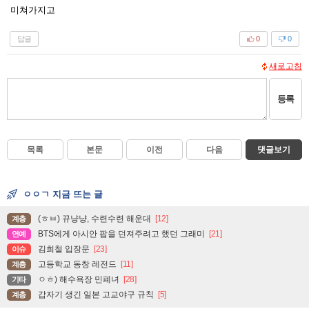
미쳐가지고
답글
0
0
새로고침
등록
목록
본문
이전
다음
댓글보기
ㅇㅇㄱ 지금 뜨는 글
(ㅎㅂ) 뀨냥냥, 수련수련 해운대
[12]
계층
BTS에게 아시안 팝을 던져주려고 했던 그래미
[21]
연예
김희철 입장문
[23]
이슈
고등학교 동창 레전드
[11]
계층
ㅇㅎ) 해수욕장 민폐녀
[28]
기타
갑자기 생긴 일본 고교야구 규칙
[5]
계층