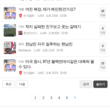
여친 복장, 제가 예민한건가요?
계층
10
댓글
전자팔찌
Lv.93
조회 1536
15:06
착지 실패한 친구보고 웃는 갈매기
기타
4
댓글
휴면아이디
Lv.84
조회 938
15:05
전남친 자꾸 질투하는 현남친
유머
4
댓글
Neuhauus
Lv.20
조회 1119
15:05
미국 증시, 87년 블랙먼데이같은 대폭락 올
이슈
13
수 있다.
댓글
전자팔찌
Lv.93
조회 1079
15:04
최근
다음
검색
글쓰기
1
2
3
4
5