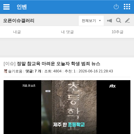
인벤
오픈이슈갤러리
전체보기
공
검
글
지
색
내글
내 댓글
10추글
on/off
쓰
기
[이슈]
정말 참교육 마려운 오늘자 학생 범죄 뉴스
슬기로움
댓글: 7 개
조회:
4804
추천:
1
2026-06-16 21:28:43