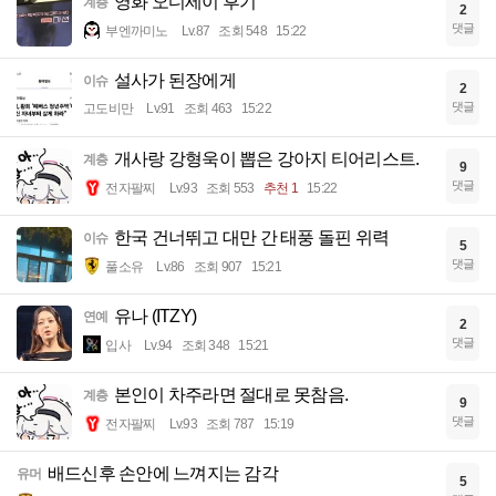
영화 오디세이 후기
계층
2
댓글
부엔까미노
Lv.87
조회 548
15:22
설사가 된장에게
이슈
2
댓글
고도비만
Lv.91
조회 463
15:22
개사랑 강형욱이 뽑은 강아지 티어리스트.
계층
9
댓글
전자팔찌
Lv.93
조회 553
추천 1
15:22
한국 건너뛰고 대만 간 태풍 돌핀 위력
이슈
5
댓글
풀소유
Lv.86
조회 907
15:21
유나 (ITZY)
연예
2
댓글
입사
Lv.94
조회 348
15:21
본인이 차주라면 절대로 못참음.
계층
9
댓글
전자팔찌
Lv.93
조회 787
15:19
배드신후 손안에 느껴지는 감각
유머
5