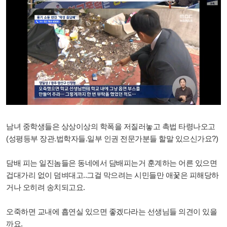
남녀 중학생들은 상상이상의 학폭을 저질러놓고 촉법 타령나오고
(성평등부 장관.법학자들.일부 인권 전문가분들 할말 있으신가요?)
담배 피는 일진놈들은 동네에서 담배피는거 훈계하는 어른 있으면
겁대가리 없이 덤벼대고..그걸 막으려는 시민들만 애꿏은 피해당하
거나 오히려 송치되고요.
오죽하면 교내에 흡연실 있으면 좋겠다라는 선생님들 의견이 있을
까요.