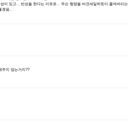
능성이 있고... 반성을 한다는 이유로... 무슨 형량을 바견세일하듯이 줄여버리는
겠음...
해주지 않는거지??