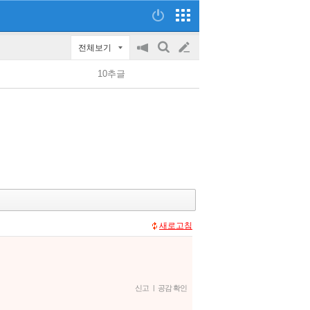
전체보기
공
검
글
지
색
10추글
on/off
쓰
기
새로고침
신고
|
공감 확인