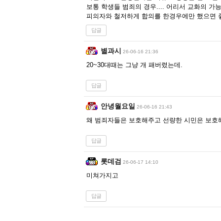
보통 학생들 범죄의 경우.... 어리서 교화의 가
피의자와 철저하게 합의를 한경우에만 했으면 좋
답글
별과시
26-06-16 21:36
20~30대때는 그냥 개 패버렸는데.
답글
안녕월요일
26-06-16 21:43
왜 범죄자들은 보호해주고 선량한 시민은 보호
답글
롯데검
26-06-17 14:10
미쳐가지고
답글