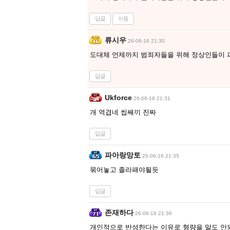
답글
이동
류시우
26-06-16 21:30
도대체 언제까지 범죄자들을 위해 정상인들이 
답글
Ukforce
26-06-16 21:31
개 역겹네 씹쌔끼 진짜
답글
파아랑망토
26-06-16 21:35
묶어놓고 졸라패야될듯
답글
존재하다
26-06-16 21:36
개인적으로 반성한다는 이유로 형량을 말도 안되게