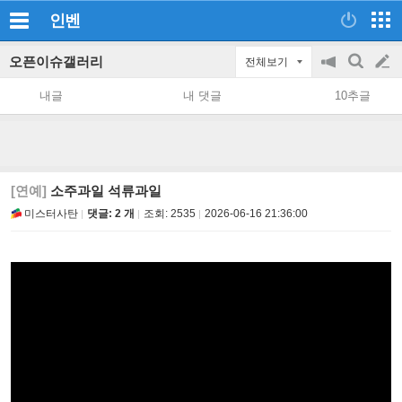
인벤
오픈이슈갤러리
전체보기
공
검
글
지
색
내글
내 댓글
10추글
on/off
쓰
기
[연예]
소주과일 석류과일
미스터사탄
댓글: 2 개
조회:
2535
2026-06-16 21:36:00