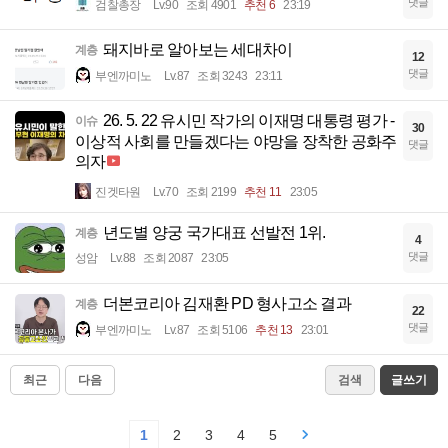
댓글
검찰총장
Lv.90
조회 4901
추천 6
23:19
돼지바로 알아보는 세대차이
계층
12
댓글
부엔까미노
Lv.87
조회 3243
23:11
26. 5. 22 유시민 작가의 이재명 대통령 평가 -
이슈
30
이상적 사회를 만들겠다는 야망을 장착한 공화주
댓글
의자
진겟타원
Lv.70
조회 2199
추천 11
23:05
년도별 양궁 국가대표 선발전 1위.
계층
4
댓글
성암
Lv.88
조회 2087
23:05
더본코리아 김재환 PD 형사고소 결과
계층
22
댓글
부엔까미노
Lv.87
조회 5106
추천 13
23:01
최근
다음
검색
글쓰기
1
2
3
4
5