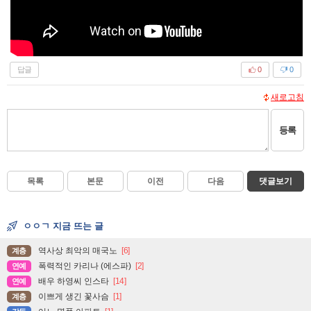
답글
0
0
새로고침
등록
목록
본문
이전
다음
댓글보기
ㅇㅇㄱ 지금 뜨는 글
역사상 최악의 매국노
[6]
계층
폭력적인 카리나 (에스파)
[2]
연예
배우 하영씨 인스타
[14]
연예
이쁘게 생긴 꽃사슴
[1]
계층