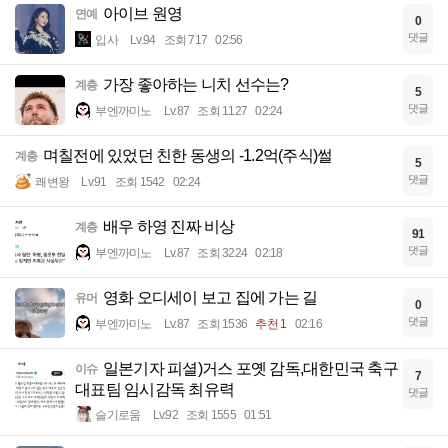
아이브 원영
연예
0
댓글
입사
Lv.94
조회 717
02:56
가장 좋아하는 니치 선수는?
계층
5
댓글
부엔까미노
Lv.87
조회 1127
02:24
며칠전에 있었던 친한 동생의 -1.2억(주식)썰
계층
5
댓글
쾌변왕
Lv.91
조회 1542
02:24
배우 하영 진짜 비상
계층
91
댓글
부엔까미노
Lv.87
조회 3224
02:18
영화 오디세이 보고 집에 가는 길
유머
0
댓글
부엔까미노
Lv.87
조회 1536
추천 1
02:16
일본기자 피셜)거스 포옛 감독,대한민국 축구
이슈
7
대표팀 임시감독 최유력
댓글
슬기로움
Lv.92
조회 1555
01:51