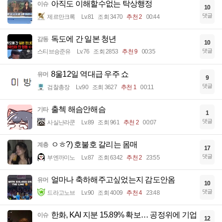
아직도 이해할수없는 탁상행정
이슈
10
댓글
제르만크록
Lv.81
조회 3470
추천 2
00:44
독도에 간 일본 청년
감동
10
댓글
스티브승준유
Lv.76
조회 2853
추천 9
00:35
8울12일 역대급 우주 쇼
유머
9
댓글
검찰총장
Lv.90
조회 3627
추천 1
00:11
출첵 해슴안해슴
기타
1
댓글
사실난라쿤
Lv.89
조회 961
추천 2
00:07
ㅇㅎ?) 호불호 갈리는 몸매
계층
17
댓글
부엔까미노
Lv.87
조회 6342
추천 2
23:55
얼마나 축하해주고싶었는지 감도안옴
유머
10
댓글
드라고노브
Lv.90
조회 4009
추천 4
23:48
한화, KAI 지분 15.89% 확보… 공정위에 기업
이슈
12