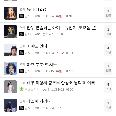
유나 (ITZY)
연예
1
댓글
입사
Lv.94
조회 634
추천 1
03:10
안무 연습하는 아이브 유진이 (도쿄돔 콘)
연예
1
댓글
입사
Lv.94
조회 701
03:06
미야오 안나
연예
3
댓글
입사
Lv.94
조회 743
추천 2
03:04
하츠 투 하츠 지우
연예
1
댓글
입사
Lv.94
조회 715
추천 1
03:01
배우 하영씨 증조부 안상호 행적 과 어록
연예
5
댓글
딱봐도악당
Lv.49
조회 1412
03:00
에스파 카리나
연예
1
댓글
입사
Lv.94
조회 883
02:57