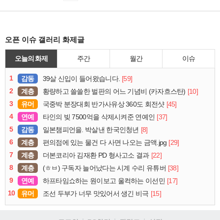
오픈 이슈 갤러리 화제글
오늘의 화제
주간
월간
이슈
1
감동
[59]
39살 신입이 들어왔습니다.
2
계층
[10]
황량하고 쓸쓸한 벌판의 어느 기념비 (카자흐스탄)
3
유머
[45]
국중박 분장대회 반가사유상 360도 회전샷
4
연예
[37]
타인의 빚 7500억을 삭제시켜준 연예인
5
감동
[8]
일본챔피언을. 박살낸 한국인청년
6
계층
[29]
편의점에 있는 물건 다 사면 나오는 금액.jpg
7
계층
[22]
더본코리아 김재환 PD 형사고소 결과
8
계층
[38]
(ㅎㅂ) 구독자 늘어났다는 시계 수리 유튜버
9
연예
[17]
하프타임쇼하는 원이보고 울컥하는 이선민
10
유머
[15]
조선 두부가 너무 맛있어서 생긴 비극