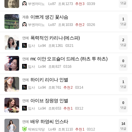
댓글
부엔까미노
Lv.87
조회 1273
추천 3
03:39
이쁘게 생긴 꽃사슴
계층
1
댓글
부엔까미노
Lv.87
조회 1033
추천 2
03:26
폭력적인 카리나 (에스파)
연예
2
댓글
입사
Lv.94
조회 1261
03:21
mc 이안 오프숄더 드레스 (하츠 투 하츠)
연예
0
댓글
입사
Lv.94
조회 827
03:16
하이키 리이나 인별
연예
1
댓글
입사
Lv.94
조회 761
추천 2
03:14
아이브 장원영 인별
연예
0
댓글
입사
Lv.94
조회 653
추천 1
03:12
배우 하영씨 인스타
연예
14
댓글
딱봐도악당
Lv.49
조회 1110
추천 1
03:12