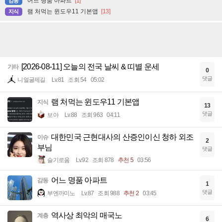
어느 명품 아파트
[1]
감동
램 처먹는 윈도우11 기본앱
[13]
지식
[2026-08-11] 오늘의 전국 날씨 & 띠별 운세
기타
0
댓글
니얼굴제길
Lv.81
조회 54
05:02
램 처먹는 윈도우11 기본앱
지식
13
댓글
보아
Lv.88
조회 963
04:11
대한민국 근현대사의 산증인이신 청하 외조
이슈
2
부님
댓글
슬기로움
Lv.92
조회 878
추천 5
03:56
어느 명품 아파트
감동
1
댓글
부엔까미노
Lv.87
조회 988
추천 2
03:45
역사상 최악의 매국노
계층
6