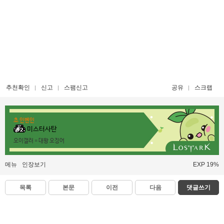
추천확인
신고
스팸신고
공유
스크랩
초 인벤인
미스터사탄
오이갤러 = 대왕 오징어
메뉴
인장보기
EXP 19%
목록
본문
이전
다음
댓글쓰기