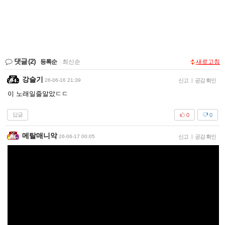
댓글
(2)
등록순
|
최신순
새로고침
강슬기
26-06-16 21:39
신고
|
공감 확인
이 노래일줄알았ㄷㄷ
답글
0
0
메탈매니악
26-06-17 00:05
신고
|
공감 확인