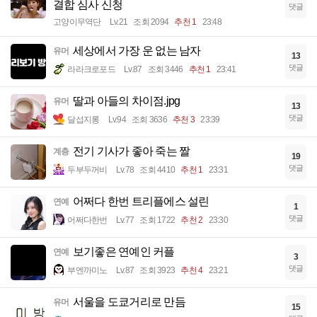
결합 심사 신청
댓글
고양이무역단
Lv.21
조회 2094
추천 1
23:48
세상에서 가장 운 없는 남자
유머
13
댓글
라라크로포드
Lv.87
조회 3446
추천 1
23:41
딸과 아들의 차이점.jpg
유머
13
댓글
달섭지롱
Lv.94
조회 3636
추천 3
23:39
전기 기사가 좋아 죽는 짤
계층
19
댓글
두부두꺼비
Lv.78
조회 4410
추천 1
23:31
어쩌다 한번 트리플에스 설린
연예
1
댓글
어쩌다한번
Lv.77
조회 1722
추천 2
23:30
보기좋은 연예인 커플
연예
3
댓글
부엔까미노
Lv.87
조회 3923
추천 4
23:21
서울을 도쿄거리로 만듬
유머
15