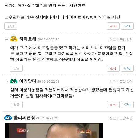
작가는 애가 실수할수도 있지 허허 시전한후
실수한채로 계속 전시해버려서 되려 바이럴마켓팅이 되버린 사건
답글
0
1
히하호헤
26-06-16 22:28
신고
|
공감 확인
애가 그 위에서 미끄럼틀을 탔고 작가는 이리 보니 미끄럼틀 같기
도 하다고 허허 함. 그리고 자기작품 알린 아이가 봉황이라고 함. 진정
한 예술가는 완작 이후에도 작품에서 예술을 이어감.
답글
1
0
이거맞다
26-06-16 22:28
신고
|
공감 확인
실컷 미분해놓은걸 적분해버려서 적분상수가 생겼는데 괜찮다고 하신
거군여!! 설명 감사해여(그런적없음)
답글
0
0
홀리피면줘
26-06-16 21:50
신고
|
공감 확인