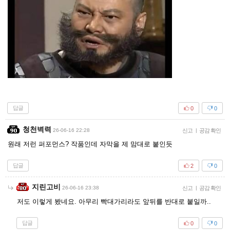
답글
0
0
청천벽력
26-06-16 22:28
신고
|
공감 확인
원래 저런 퍼포먼스? 작품인데 자막을 제 맘대로 붙인듯
답글
2
0
지린고비
26-06-16 23:38
신고
|
공감 확인
저도 이렇게 봤네요. 아무리 빡대가리라도 앞뒤를 반대로 붙일까..
답글
0
0