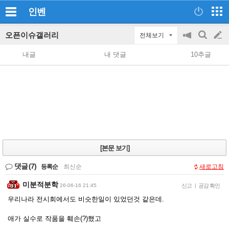
인벤
오픈이슈갤러리
전체보기
공
검
글
지
색
내글
내 댓글
10추글
on/off
쓰
기
[본문 보기]
댓글
(7)
등록순
|
최신순
새로고침
미분적분학
26-06-16 21:45
신고
|
공감 확인
우리나라 전시회에서도 비슷한일이 있었던것 같은데.
애가 실수로 작품을 훼손(?)했고