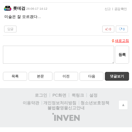
롯데검
26-06-17 14:12
신고
|
공감 확인
미술은 잘 모르겠다...
답글
0
0
새로고침
등록
목록
본문
이전
다음
댓글보기
로그인
PC화면
퀵링크
설정
청소년보호정책
이용약관
개인정보처리방침
▲
불법촬영물신고안내
(주)
인
벤