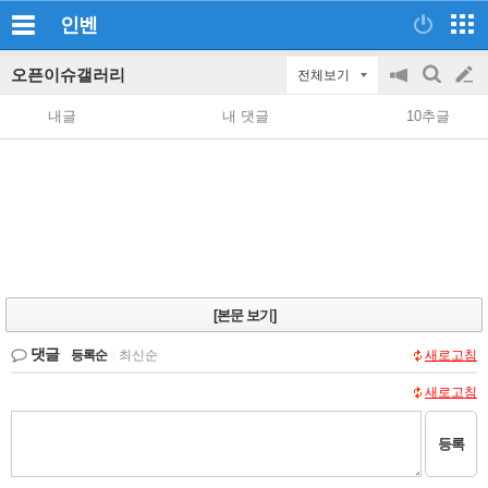
인벤
오픈이슈갤러리
전체보기
공
검
글
지
색
내글
내 댓글
10추글
on/off
쓰
기
[본문 보기]
댓글
등록순
|
최신순
새로고침
새로고침
등록