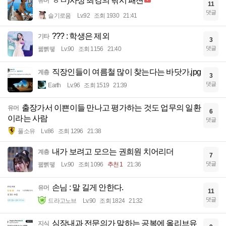
ㅎㅂ)사상 최강의 낚시 패션
유머
11
댓글
슬기로움
Lv.92
조회 1930
21:41
??? : 학생은 제외
기타
3
댓글
꿻뻵뗗
Lv.90
조회 1156
21:40
직장인들이 여름철 많이 찾는다는 바닷가.jpg
계층
3
댓글
Earth
Lv.96
조회 1519
21:39
출장가서 이쁜이들 만나고 평가하는 것도 업무의 일환
유머
6
이라는 사람
댓글
풀소유
Lv.86
조회 1296
21:38
내가 보려고 모으는 권희원 치어리더
계층
7
댓글
꿻뻵뗗
Lv.90
조회 1096
추천 1
21:36
손님 : 말 길게 안한다.
유머
11
댓글
드라고노브
Lv.90
조회 1824
21:32
심장내과 전문의가 말하는 공복에 올리브유
지식