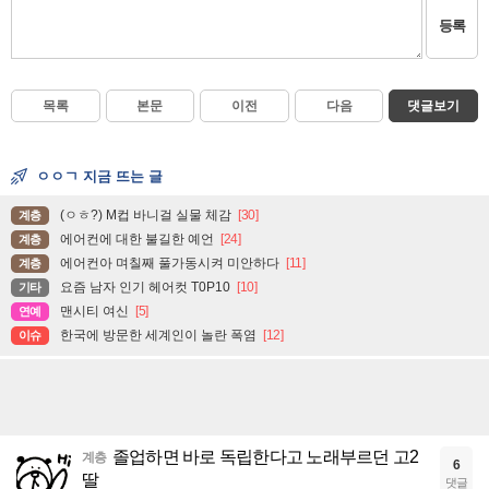
등록
목록
본문
이전
다음
댓글보기
ㅇㅇㄱ 지금 뜨는 글
(ㅇㅎ?) M컵 바니걸 실물 체감
[30]
계층
에어컨에 대한 불길한 예언
[24]
계층
에어컨아 며칠째 풀가동시켜 미안하다
[11]
계층
요즘 남자 인기 헤어컷 T0P10
[10]
기타
맨시티 여신
[5]
연예
한국에 방문한 세계인이 놀란 폭염
[12]
이슈
졸업하면 바로 독립한다고 노래부르던 고2
계층
6
딸
댓글