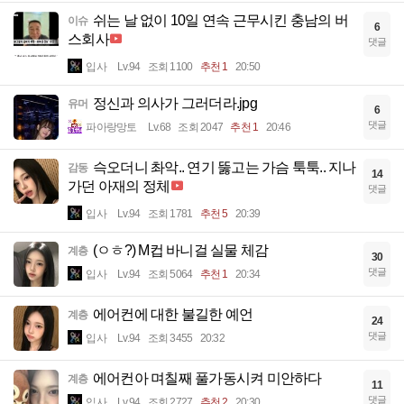
쉬는 날 없이 10일 연속 근무시킨 충남의 버
이슈
6
스회사
댓글
입사
Lv.94
조회 1100
추천 1
20:50
정신과 의사가 그러더라.jpg
유머
6
댓글
파아랑망토
Lv.68
조회 2047
추천 1
20:46
슥오더니 촤악.. 연기 뚫고는 가슴 툭툭.. 지나
감동
14
가던 아재의 정체
댓글
입사
Lv.94
조회 1781
추천 5
20:39
(ㅇㅎ?) M컵 바니걸 실물 체감
계층
30
댓글
입사
Lv.94
조회 5064
추천 1
20:34
에어컨에 대한 불길한 예언
계층
24
댓글
입사
Lv.94
조회 3455
20:32
에어컨아 며칠째 풀가동시켜 미안하다
계층
11
댓글
입사
Lv.94
조회 2727
추천 2
20:30