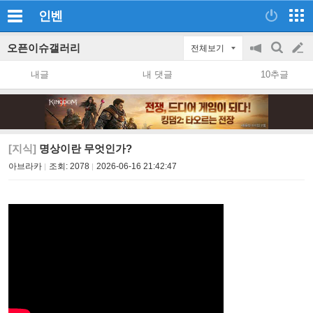
인벤
오픈이슈갤러리
전체보기
공
검
글
지
색
내글
내 댓글
10추글
on/off
쓰
기
[지식]
명상이란 무엇인가?
아브라카
조회:
2078
2026-06-16 21:42:47