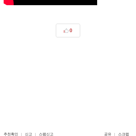
0
추천확인
신고
스팸신고
공유
스크랩