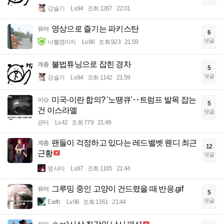
강슬기
Lv.94
조회 1267
22:01
영상으로 즐기는 파키스탄
유머
6
댓글
너빨갱이지
Lv.86
조회 923
21:59
불법튜닝으로 잡힌 경차
계층
5
댓글
강슬기
Lv.94
조회 1142
21:59
미국-이란 합의? '노땡큐'‥트럼프 발목 잡는
이슈
5
건 이스라엘
댓글
균터
Lv.42
조회 779
21:49
팬들이 걱정하고 있다는 레드벨벳 웬디 최근
계층
12
근황
댓글
옆사마
Lv.87
조회 1165
21:44
그루밍 중인 고양이 건드렸을 때 반응.gif
유머
5
댓글
Earth
Lv.96
조회 1361
21:44