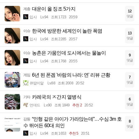
대운이 올 징조 5가지
계층
12
댓글
입사
Lv.94
조회 1723
20:59
한국에 방문한 세계인이 놀란 폭염
이슈
13
댓글
입사
Lv.94
조회 2285
20:57
농촌은 가뭄인데 도시에서는 물놀이
이슈
9
댓글
입사
Lv.94
조회 1768
20:55
6년 된 폰겜 '바람의 나라: 연' 리뷰 근황
게임
7
댓글
큐땁이알
Lv.88
조회 2008
20:52
카레국의 ㅈ간지 열병식
기타
6
댓글
언데드
Lv.90
조회 1849
추천 2
20:52
“인형 같은 아이가 가라앉는데”…수심 3m 호
감동
8
수 뛰어든 60대 의인
댓글
입사
Lv.94
조회 1653
추천 5
20:51