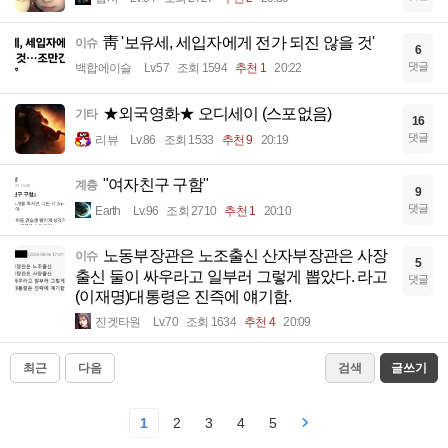
靑 '보유세, 세입자에게 전가 되진 않을 것'
이슈
6
댓글
백합에이슬
Lv.57
조회 1594
추천 1
20:22
★외국영화★ 오디세이 (스포없음)
기타
16
댓글
리뷰
Lv.86
조회 1533
추천 9
20:19
"여자친구 구함"
계층
9
댓글
Earth
Lv.96
조회 2710
추천 1
20:10
노동부장관은 노조출신 산자부장관은 사장
이슈
5
출신 둘이 싸우라고 일부러 그렇게 뽑았다. 라고
댓글
(이재명)대통령은 진즉에 얘기함.
진겟타원
Lv.70
조회 1634
추천 4
20:09
최근
다음
검색
글쓰기
1
2
3
4
5