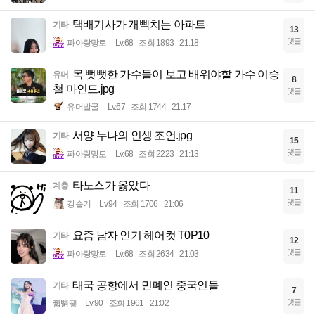
택배기사가 개빡치는 아파트
기타
13
댓글
파아랑망토
Lv.68
조회 1893
21:18
목 뻣뻣한 가수들이 보고 배워야할 가수 이승
유머
8
철 마인드.jpg
댓글
유머발굴
Lv.67
조회 1744
21:17
서양 누나의 인생 조언.jpg
기타
15
댓글
파아랑망토
Lv.68
조회 2223
21:13
타노스가 옳았다
계층
11
댓글
강슬기
Lv.94
조회 1706
21:06
요즘 남자 인기 헤어컷 T0P10
기타
12
댓글
파아랑망토
Lv.68
조회 2634
21:03
태국 공항에서 민폐인 중국인들
기타
7
댓글
꿻뻵뗗
Lv.90
조회 1961
21:02