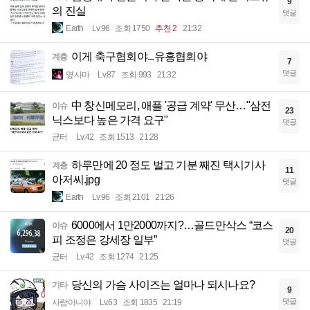
9
의 진실
댓글
Earth
Lv.96
조회 1750
추천 2
21:32
이게 축구협회야...유흥협회야
계층
7
댓글
옆사마
Lv.87
조회 993
21:32
中 창신메모리, 애플 '공급 계약' 무산…"삼전
이슈
23
닉스보다 높은 가격 요구"
댓글
균터
Lv.42
조회 1513
21:28
하루만에 20 정도 벌고 기분 째진 택시기사
계층
11
아저씨.jpg
댓글
Earth
Lv.96
조회 2101
21:26
6000에서 1만2000까지?…골드만삭스 “코스
이슈
20
피 조정은 강세장 일부”
댓글
균터
Lv.42
조회 1274
21:25
당신의 가슴 사이즈는 얼마나 되시나요?
기타
9
댓글
사람아니야
Lv.63
조회 1835
21:19