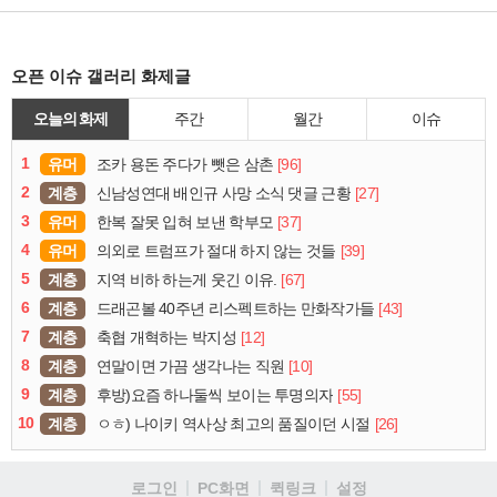
오픈 이슈 갤러리 화제글
오늘의 화제
주간
월간
이슈
1
유머
[96]
조카 용돈 주다가 뺏은 삼촌
2
계층
[27]
신남성연대 배인규 사망 소식 댓글 근황
3
유머
[37]
한복 잘못 입혀 보낸 학부모
4
유머
[39]
의외로 트럼프가 절대 하지 않는 것들
5
계층
[67]
지역 비하 하는게 웃긴 이유.
6
계층
[43]
드래곤볼 40주년 리스펙트하는 만화작가들
7
계층
[12]
축협 개혁하는 박지성
8
계층
[10]
연말이면 가끔 생각나는 직원
9
계층
[55]
후방)요즘 하나둘씩 보이는 투명의자
10
계층
[26]
ㅇㅎ) 나이키 역사상 최고의 품질이던 시절
로그인
PC화면
퀵링크
설정