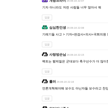
개랑프라이
26-06-16 22:07
기자 아니라도 저런 사람들 너무 많아서 뭐
답글
심심한인생
26-06-16 22:08
기레기들 사고 > 기자=판검사=의사=국회의원 
답글
사랑방손님
26-06-16 22:15
팩트는 뜀박질은 군대보다 축구선수가 더 많이
답글
룰러
26-06-16 22:16
언론개혁해야해 보수도 아닌자들 보수라고 찬양
답글