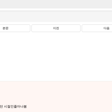
본문
이전
다음
주던 시절인줄아나봄