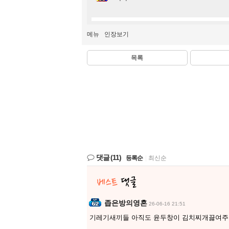
메뉴
인장보기
목록
댓글
(11)
등록순
|
최신순
좁은방의영혼
26-06-16 21:51
기레기새끼들 아직도 윤두창이 김치찌개끓여