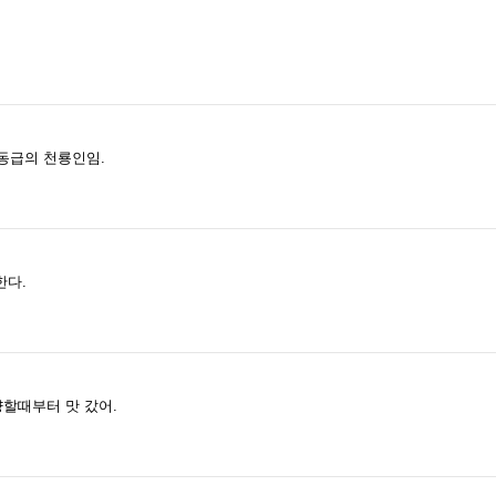
동급의 천룡인임.
한다.
할때부터 맛 갔어.