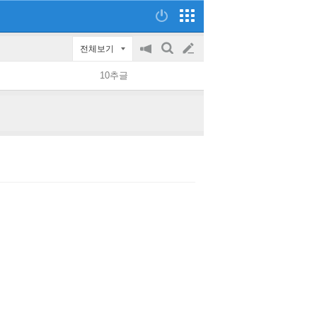
전체보기
공
검
글
지
색
10추글
on/off
쓰
기