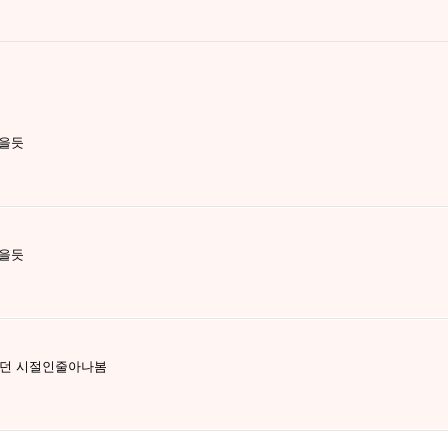
였을듯
였을듯
주던 시절인줄아나봄