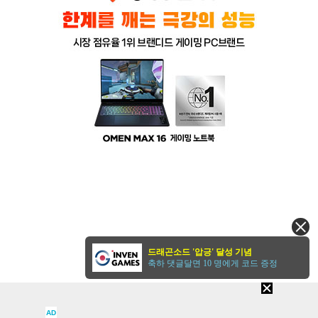
드래곤소드 '압긍' 달성 기념
축하 댓글달면 10 명에게 코드 증정
AD