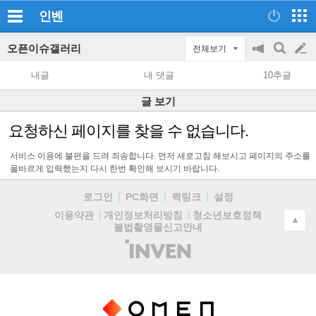
인벤
오픈이슈갤러리
전체보기
공
검
글
지
색
내글
내 댓글
10추글
on/off
쓰
글 보기
기
요청하신 페이지를 찾을 수 없습니다.
서비스 이용에 불편을 드려 죄송합니다. 먼저 새로고침 해보시고 페이지의 주소를
올바르게 입력했는지 다시 한번 확인해 보시기 바랍니다.
로그인
PC화면
퀵링크
설정
청소년보호정책
이용약관
개인정보처리방침
▲
불법촬영물신고안내
(주)
인
벤