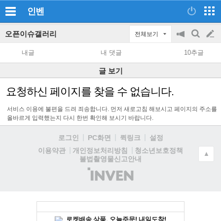
인벤
오픈이슈갤러리
전체보기
공
검
글
지
색
내글
내 댓글
10추글
on/off
쓰
글 보기
기
요청하신 페이지를 찾을 수 없습니다.
서비스 이용에 불편을 드려 죄송합니다. 먼저 새로고침 해보시고 페이지의 주소를
올바르게 입력했는지 다시 한번 확인해 보시기 바랍니다.
로그인
PC화면
퀵링크
설정
청소년보호정책
이용약관
개인정보처리방침
▲
불법촬영물신고안내
(주)
인
벤