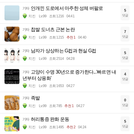
안개낀 도로에서 마주한 성체 버팔로
기타
5
댓글
치킨
Lv.99
조회 1216
04:41
찹쌀 도너츠 근본 논란
기타
7
댓글
치킨
Lv.99
조회 1215
추천 1
04:40
남자가 상상하는 G컵과 현실 G컵
기타
5
댓글
치킨
Lv.99
조회 2514
04:28
고양이 수명 30년으로 증가한다...'빠르면 내
기타
4
년부터 상용화'
댓글
치킨
Lv.99
조회 1653
04:27
족발
기타
0
댓글
치킨
Lv.99
조회 785
추천 1
04:27
허리통증 완화 운동
기타
5
댓글
치킨
Lv.99
조회 1495
추천 2
04:24