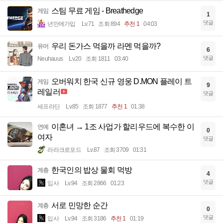
스팀 무료 게임 - Breathedge
게임
1
댓글
년만에가입
Lv.71
조회 894
추천 1
04:03
우리 돈가스 먹을까 라멘 먹을까?
유머
6
댓글
Neuhauus
Lv.20
조회 1811
03:40
오버워치 한국 신규 영웅 D.MON 플레이 트
게임
9
레일러
댓글
세프라딘
Lv.85
조회 1877
추천 1
01:38
이혼녀 → 1조 사업가 할리우드에 복수한 이
연예
0
여자
댓글
라라크로포드
Lv.87
조회 3709
01:31
한국인의 밥상 물회 먹방
계층
4
댓글
입사
Lv.94
조회 2866
01:23
서로 민망한 순간
계층
0
댓글
입사
Lv.94
조회 3186
추천 1
01:19