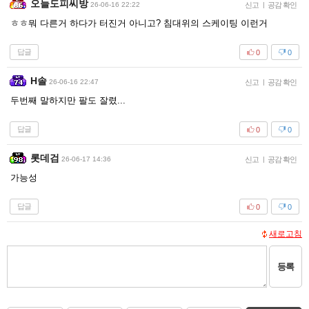
오늘도피씨방
26-06-16 22:22
신고
|
공감 확인
ㅎㅎ뭐 다른거 하다가 터진거 아니고? 침대위의 스케이팅 이런거
답글
0
0
H솔
26-06-16 22:47
신고
|
공감 확인
두번째 말하지만 팔도 잘렸...
답글
0
0
롯데검
26-06-17 14:36
신고
|
공감 확인
가능성
답글
0
0
새로고침
등록