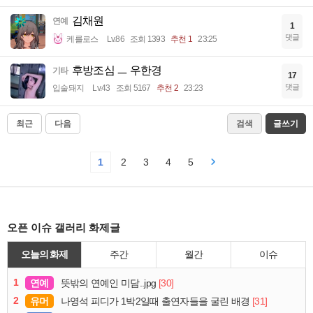
김채원
연예
1
댓글
케를로스
Lv.86
조회 1393
추천 1
23:25
후방조심 ㅡ 우한경
기타
17
댓글
입술돼지
Lv.43
조회 5167
추천 2
23:23
최근
다음
검색
글쓰기
1
2
3
4
5
오픈 이슈 갤러리 화제글
오늘의 화제
주간
월간
이슈
1
연예
[30]
뜻밖의 연예인 미담..jpg
2
유머
[31]
나영석 피디가 1박2일때 출연자들을 굴린 배경