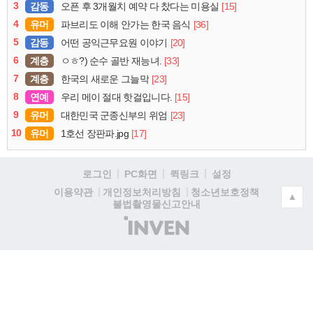
3
감동
[15]
오픈 후 3개월치 예약 다 찼다는 미용실
4
유머
[36]
파브리도 이해 안가는 한국 음식
5
감동
[20]
어떤 공익근무요원 이야기
6
계층
[33]
ㅇㅎ?) 순수 골반 재능녀.
7
계층
[23]
한국의 새로운 그늘막
8
연예
[15]
우리 메이 절대 핫걸입니다.
9
유머
[23]
대한민국 군종신부의 위엄
10
유머
[17]
1호선 장판파.jpg
로그인
PC화면
퀵링크
설정
청소년보호정책
이용약관
개인정보처리방침
▲
불법촬영물신고안내
(주)
인
벤