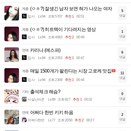
(ㅇㅎ?) 잘생긴 남자 보면 혀가 나오는 여자
계층
5
댓글
입사
Lv.94
조회 5707
추천 1
00:51
(ㅇㅎ?) 히트텍이 기다려지는 영상
계층
1
댓글
입사
Lv.94
조회 4663
추천 2
00:49
카리나 (에스파)
연예
6
댓글
입사
Lv.94
조회 2053
추천 1
00:47
매일 1500개가 팔린다는 시장 고로케 맛집
계층
11
댓글
입사
Lv.94
조회 2309
추천 1
00:44
출석체크 해슴?
기타
0
댓글
사실난라쿤
Lv.89
조회 827
추천 1
00:32
어쩌다 한번 키키 하음
연예
2
댓글
어쩌다한번
Lv.77
조회 2050
추천 2
00:27