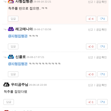
사형집행관
26-06-16 22:21
신고
|
공감 확인
척추를 반으로 접으면..ㅋㅋ
답글
4
0
레고매니아
26-06-17 03:56
신고
|
공감 확인
@사형집행관
ㅋㅋㅋ
답글
0
0
신콜로
26-06-17 07:21
신고
|
공감 확인
@사형집행관
ㅋㅋㅋㅋㅋㅋㅋㅋㅋㅋ
답글
0
0
우리곰주님
26-06-16 22:00
신고
|
공감 확인
척추를 접었다폈
답글
1
0