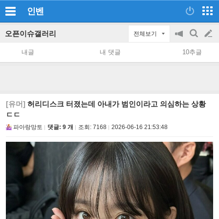
인벤
오픈이슈갤러리
전체보기
공
검
글
지
색
내글
내 댓글
10추글
on/off
쓰
기
[유머]
허리디스크 터졌는데 아내가 범인이라고 의심하는 상황
ㄷㄷ
파아랑망토
댓글: 9 개
조회:
7168
2026-06-16 21:53:48