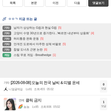
목록
본문
이전
다음
댓글보기
ㅇㅇㄱ 지금 뜨는 글
남자가 상상하는 G컵과 현실 G컵
[5]
기타
고양이 수명 30년으로 증가한다...'빠르면 내년부터 상용화'
[4]
기타
허리통증 완화 운동
[5]
기타
안개낀 도로에서 마주한 성체 버팔로
[5]
기타
찹쌀 도너츠 근본 논란
[6]
기타
스팀 무료 게임 - Breathedge
[1]
게임
[2026-08-08] 오늘의 전국 날씨 & 띠별 운세
기타
0
댓글
니얼굴제길
Lv.81
조회 455
05:02
클릭 금지
연예
1
댓글
뇸뇸
Lv.85
조회 806
05:02