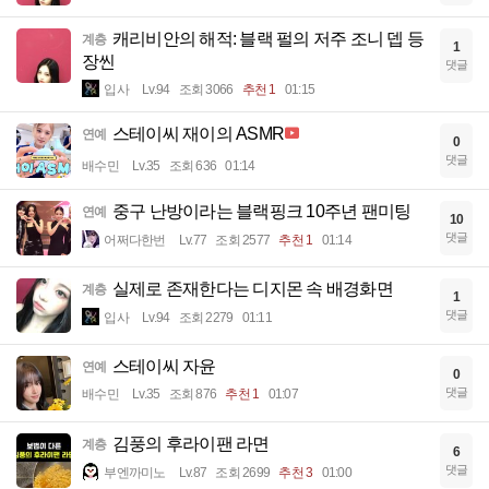
캐리비안의 해적: 블랙 펄의 저주 조니 뎁 등
계층
1
장씬
댓글
입사
Lv.94
조회 3066
추천 1
01:15
스테이씨 재이의 ASMR
연예
0
댓글
배수민
Lv.35
조회 636
01:14
중구 난방이라는 블랙핑크 10주년 팬미팅
연예
10
댓글
어쩌다한번
Lv.77
조회 2577
추천 1
01:14
실제로 존재한다는 디지몬 속 배경화면
계층
1
댓글
입사
Lv.94
조회 2279
01:11
스테이씨 자윤
연예
0
댓글
배수민
Lv.35
조회 876
추천 1
01:07
김풍의 후라이팬 라면
계층
6
댓글
부엔까미노
Lv.87
조회 2699
추천 3
01:00