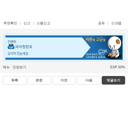
추천확인
신고
스팸신고
공유
스크랩
인벤러
파아랑망토
상식이 있는세상
메뉴
인장보기
EXP 30%
목록
본문
이전
다음
댓글쓰기