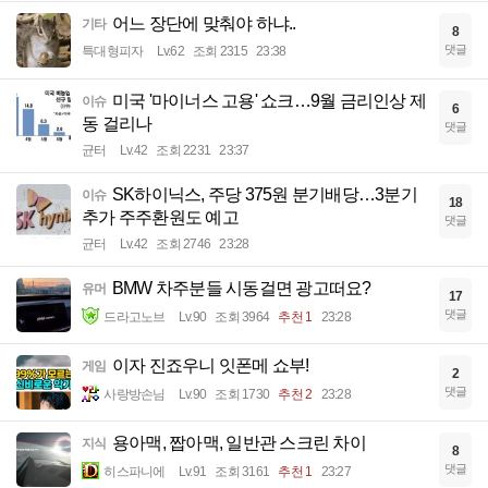
어느 장단에 맞춰야 하냐..
기타
8
댓글
특대형피자
Lv.62
조회 2315
23:38
미국 '마이너스 고용' 쇼크…9월 금리인상 제
이슈
6
동 걸리나
댓글
균터
Lv.42
조회 2231
23:37
SK하이닉스, 주당 375원 분기배당…3분기
이슈
18
추가 주주환원도 예고
댓글
균터
Lv.42
조회 2746
23:28
BMW 차주분들 시동걸면 광고떠요?
유머
17
댓글
드라고노브
Lv.90
조회 3964
추천 1
23:28
이자 진죠우니 잇폰메 쇼부!
게임
2
댓글
사랑방손님
Lv.90
조회 1730
추천 2
23:28
용아맥, 짭아맥, 일반관 스크린 차이
지식
8
댓글
히스파니에
Lv.91
조회 3161
추천 1
23:27