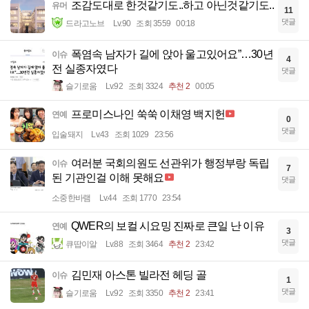
조감도대로 한것같기도..하고 아닌것같기도..
유머
11
댓글
드라고노브
Lv.90
조회 3559
00:18
폭염속 남자가 길에 앉아 울고있어요”…30년
이슈
4
전 실종자였다
댓글
슬기로움
Lv.92
조회 3324
추천 2
00:05
프로미스나인 쑥쑥 이채영 백지헌
연예
0
댓글
입술돼지
Lv.43
조회 1029
23:56
여러분 국회의원도 선관위가 행정부랑 독립
이슈
7
된 기관인걸 이해 못해요
댓글
소중한바램
Lv.44
조회 1770
23:54
QWER의 보컬 시요밍 진짜로 큰일 난 이유
연예
3
댓글
큐땁이알
Lv.88
조회 3464
추천 2
23:42
김민재 아스톤 빌라전 헤딩 골
이슈
1
댓글
슬기로움
Lv.92
조회 3350
추천 2
23:41