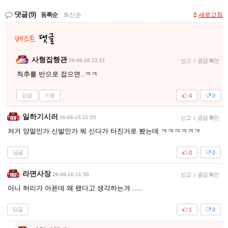
댓글
(9)
등록순
|
최신순
새로고침
사형집행관
26-06-16 22:21
신고
|
공감 확인
척추를 반으로 접으면..ㅋㅋ
답글
이동
4
0
일하기시러
26-06-16 21:55
신고
|
공감 확인
저거 양말인가 신발인가 뭐 신다가 터진거로 봤는데 ㅋㅋㅋㅋㅋㅋ
답글
0
0
라면사장
26-06-16 21:56
신고
|
공감 확인
아니 허리가 아픈데 왜 팼다고 생각하는겨 .....
답글
1
0