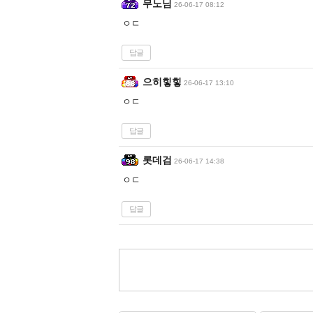
무노님
26-06-17 08:12
ㅇㄷ
답글
으히힣힣
26-06-17 13:10
ㅇㄷ
답글
롯데검
26-06-17 14:38
ㅇㄷ
답글