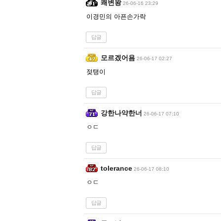
쾌변왕
26-06-16 23:29
이경민의 아픈손가락
답글
모르겠어욤
26-06-17 02:27
젖탱이
답글
강한나약한너
26-06-17 07:10
ㅇㄷ
답글
tolerance
26-06-17 08:10
ㅇㄷ
답글