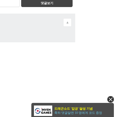
댓글보기
▲
드래곤소드 '압긍' 달성 기념
축하 댓글달면 10 명에게 코드 증정