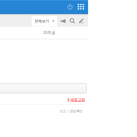
전체보기
공
검
글
지
색
10추글
on/off
쓰
기
새로고침
신고
|
공감 확인