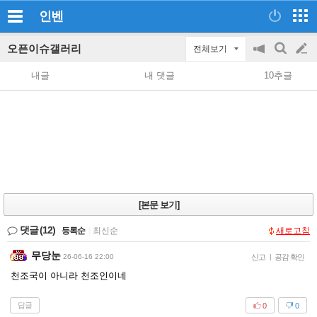
인벤
오픈이슈갤러리
전체보기
공
검
글
지
색
내글
내 댓글
10추글
on/off
쓰
기
[본문 보기]
댓글
(12)
등록순
|
최신순
새로고침
무당눈
26-06-16 22:00
신고
|
공감 확인
천조국이 아니라 천조인이네
답글
0
0