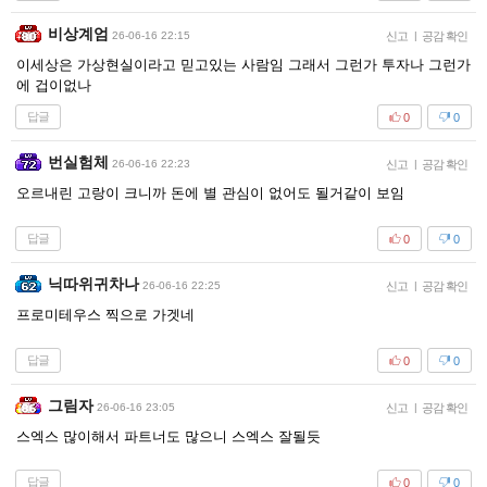
비상계엄
26-06-16 22:15
신고
|
공감 확인
이세상은 가상현실이라고 믿고있는 사람임 그래서 그런가 투자나 그런가
에 겁이없나
답글
0
0
번실험체
26-06-16 22:23
신고
|
공감 확인
오르내린 고랑이 크니까 돈에 별 관심이 없어도 될거같이 보임
답글
0
0
닉따위귀차나
26-06-16 22:25
신고
|
공감 확인
프로미테우스 찍으로 가겟네
답글
0
0
그림자
26-06-16 23:05
신고
|
공감 확인
스엑스 많이해서 파트너도 많으니 스엑스 잘될듯
답글
0
0