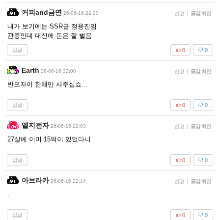
커피and금연
26-06-16 22:00
신고
|
공감 확인
내가 보기에는 SSR급 정용진임
관종인데 대신에 돈은 잘 벌음
답글
0
0
Earth
26-06-16 22:00
신고
|
공감 확인
반포자이 한채만 사주십쇼...
답글
0
0
엘지전자
26-06-16 22:03
신고
|
공감 확인
27살에 이미 15억이 있었다니
답글
0
0
아브라카
26-06-16 22:14
신고
|
공감 확인
.
답글
0
0