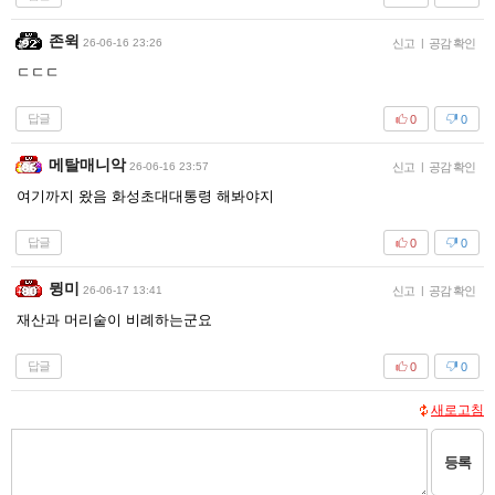
존윅
26-06-16 23:26
신고
|
공감 확인
ㄷㄷㄷ
답글
0
0
메탈매니악
26-06-16 23:57
신고
|
공감 확인
여기까지 왔음 화성초대대통령 해봐야지
답글
0
0
뮝미
26-06-17 13:41
신고
|
공감 확인
재산과 머리숱이 비례하는군요
답글
0
0
새로고침
등록