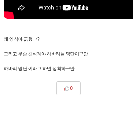
왜 영식아 긁혔냐?
그리고 무슨 친석계야 하바리들 명단이구만
하바리 명단 이라고 하면 정확하구만
0