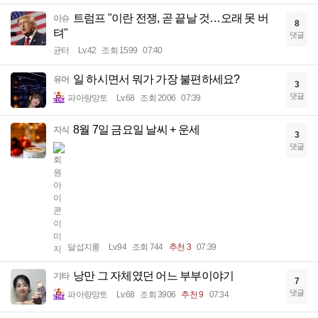
트럼프 "이란 전쟁, 곧 끝날 것…오래 못 버
이슈
8
텨"
댓글
균터
Lv.42
조회 1599
07:40
일 하시면서 뭐가 가장 불편하세요?
유머
3
댓글
파아랑망토
Lv.68
조회 2006
07:39
8월 7일 금요일 날씨 + 운세
지식
3
댓글
달섭지롱
Lv.94
조회 744
추천 3
07:39
낭만 그 자체였던 어느 부부이야기
기타
7
댓글
파아랑망토
Lv.68
조회 3906
추천 9
07:34