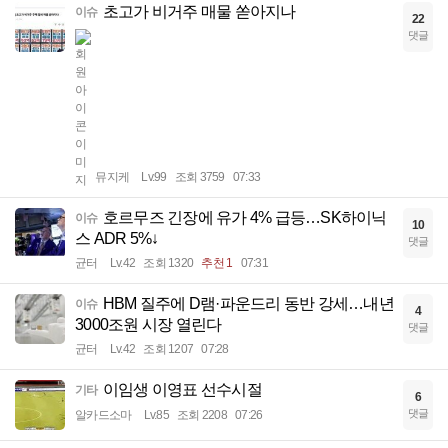
초고가 비거주 매물 쏟아지나
이슈
22
댓글
뮤지케
Lv.99
조회 3759
07:33
호르무즈 긴장에 유가 4% 급등…SK하이닉
이슈
10
스 ADR 5%↓
댓글
균터
Lv.42
조회 1320
추천 1
07:31
HBM 질주에 D램·파운드리 동반 강세…내년
이슈
4
3000조원 시장 열린다
댓글
균터
Lv.42
조회 1207
07:28
이임생 이영표 선수시절
기타
6
댓글
알카드소마
Lv.85
조회 2208
07:26