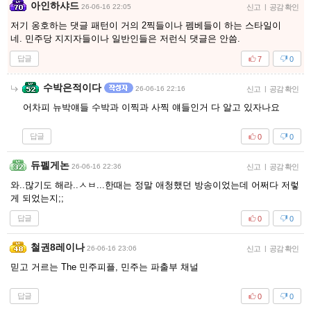
아인하샤드
26-06-16 22:05
신고
|
공감 확인
저기 옹호하는 댓글 패턴이 거의 2찍들이나 펨베들이 하는 스타일이
네. 민주당 지지자들이나 일반인들은 저런식 댓글은 안씀.
답글
7
0
수박은적이다
26-06-16 22:16
신고
|
공감 확인
어차피 뉴박얘들 수박과 이찍과 사찍 얘들인거 다 알고 있자나요
답글
0
0
듀펠게논
26-06-16 22:36
신고
|
공감 확인
와..많기도 해라..ㅅㅂ...한때는 정말 애청했던 방송이었는데 어쩌다 저렇
게 되었는지;;
답글
0
0
철권8레이나
26-06-16 23:06
신고
|
공감 확인
믿고 거르는 The 민주피플, 민주는 파출부 채널
답글
0
0