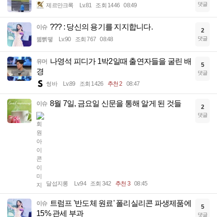
댓글
제르만크록
Lv.81
조회 1446
08:49
??? : 당신의 용기를 지지합니다.
이슈
2
댓글
꿻뻵뗗
Lv.90
조회 767
08:48
나영석 피디가 1박2일때 출연자들을 굴린 배
유머
5
경
댓글
썽바
Lv.89
조회 1426
추천 2
08:47
8월 7일, 금요일 신문을 통해 알게 된 것들
이슈
2
댓글
달섭지롱
Lv.94
조회 342
추천 3
08:45
트럼프 '반도체 원료' 폴리실리콘 파생제품에
이슈
5
15% 관세 부과
댓글