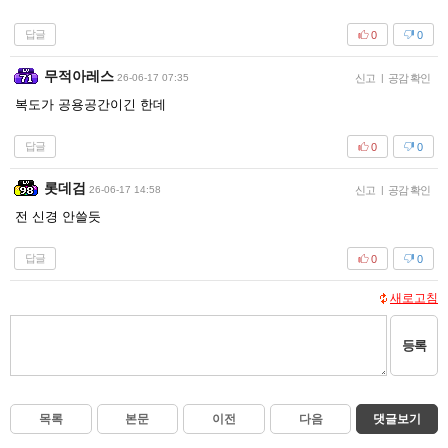
답글
0
0
무적아레스
26-06-17 07:35
신고
|
공감 확인
복도가 공용공간이긴 한데
답글
0
0
롯데검
26-06-17 14:58
신고
|
공감 확인
전 신경 안쓸듯
답글
0
0
새로고침
등록
목록
본문
이전
다음
댓글보기