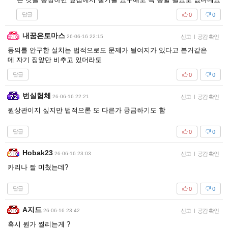
답글
0
0
내꿈은토마스
26-06-16 22:15
신고
|
공감 확인
동의를 안구한 설치는 법적으로도 문제가 될여지가 있다고 본거같은
데 자기 집앞만 비추고 있더라도
답글
0
0
번실험체
26-06-16 22:21
신고
|
공감 확인
뭔상관이지 싶지만 법적으론 또 다른가 궁금하기도 함
답글
0
0
Hobak23
26-06-16 23:03
신고
|
공감 확인
카리나 짤 미쳤는데?
답글
0
0
A지드
26-06-16 23:42
신고
|
공감 확인
혹시 뭔가 찔리는게 ?