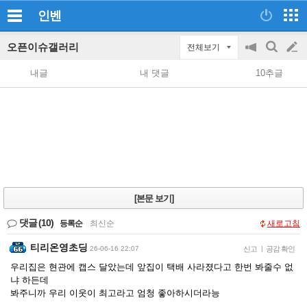
인벤
오픈이슈갤러리
전체보기
공
검
글
지
색
내글
내 댓글
10추글
on/off
쓰
기
[본문 보기]
댓글
(10)
등록순
|
최신순
새로고침
티리온영초딩
26-06-16 22:07
신고
|
공감 확인
우리집은 현관에 캡스 달았는데 앞집이 택배 사라졌다고 한번 봐줄수 없
냐 하든데
봐주니까 우리 이웃이 최고라고 엄청 좋아하시더라능