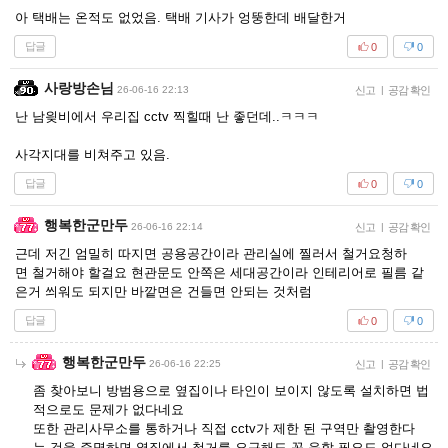
아 택배는 온적도 없었음. 택배 기사가 엉뚱한데 배달한거
답글
0
0
사랑방손님
26-06-16 22:13
신고
|
공감 확인
난 남읮비에서 우리집 cctv 찍힐때 난 좋던데..ㅋㅋㅋ
사각지대를 비쳐주고 있음.
답글
0
0
행복한군만두
26-06-16 22:14
신고
|
공감 확인
근데 저긴 엄밀히 따지면 공용공간이라 관리실에 찔러서 철거요청하
면 철거해야 할걸요 현관문도 안쪽은 세대공간이라 인테리어로 필름 같
은거 씌워도 되지만 바깥면은 건들면 안되는 것처럼
답글
0
0
행복한군만두
26-06-16 22:25
신고
|
공감 확인
좀 찾아보니 방범용으로 옆집이나 타인이 보이지 않도록 설치하면 법
적으로도 문제가 없다네요
또한 관리사무소를 통하거나 직접 cctv가 제한 된 구역만 촬영한다
는 것을 증명하면 옆집에서 철거를 요구해도 꼭 응할 필요도 없다네요