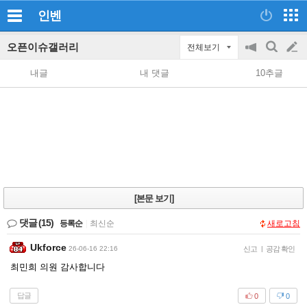
인벤
오픈이슈갤러리
전체보기
공
검
글
지
색
내글
내 댓글
10추글
on/off
쓰
기
[본문 보기]
댓글
(15)
등록순
|
최신순
새로고침
Ukforce
26-06-16 22:16
신고
|
공감 확인
최민희 의원 감사합니다
답글
0
0