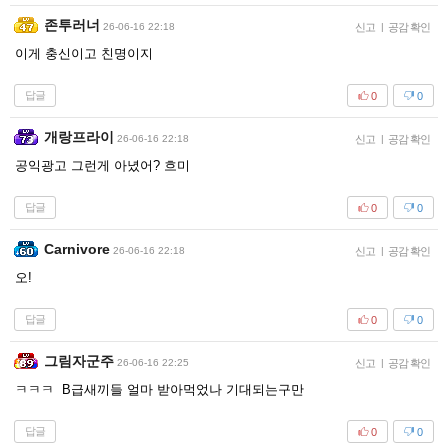
존투러너
26-06-16 22:18
신고
|
공감 확인
이게 충신이고 친명이지
답글
0
0
개랑프라이
26-06-16 22:18
신고
|
공감 확인
공익광고 그런게 아녔어? 흐미
답글
0
0
Carnivore
26-06-16 22:18
신고
|
공감 확인
오!
답글
0
0
그림자군주
26-06-16 22:25
신고
|
공감 확인
ㅋㅋㅋ B급새끼들 얼마 받아먹었나 기대되는구만
답글
0
0