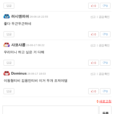
답글
0
0
러시앤피쉬
26-06-16 22:55
신고
|
공감 확인
좋다 두근두근하네
답글
0
0
샤코샤콩
26-06-17 08:22
신고
|
공감 확인
우리미니 하고 싶은 거 다해
답글
0
0
Dominus
26-06-17 18:03
신고
|
공감 확인
이동형티비 김용민티비 이거 두개 조져야댐
답글
0
0
새로고침
등록