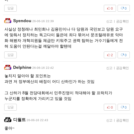
답글
0
0
Syendou
26-06-16 22:39
신고
|
공감 확인
사실상 정청래나 최민희나 김용민이나 다 당원과 국민보고 당원 요구
에 맞춰서 정치하는 독고다이 들은데 죄다 묶어서 문조털래유로 악마
화 해봤자 개혁의원들 체급만 키워주고 권력 탐하는 거수기들에게 전
혀 도움이 안된다는걸 깨달아야 할텐데
답글
2
0
Delphine
26-06-16 22:42
신고
|
공감 확인
놓치지 말아야 할 포인트는
과연 저 정부예산의 배정이 어디 산하인가 하는 것임
그 산하가 8월 전당대회에서 민주진영이 적대해야 할 프락치가
누군지를 정확하게 가리키고 있을 것임
답글
0
0
디월트
26-06-16 22:43
신고
|
공감 확인
좋아~