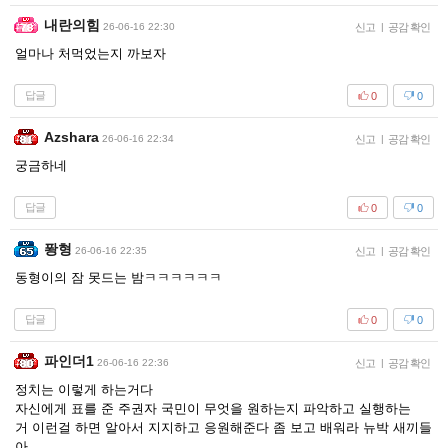
내란의힘
26-06-16 22:30
신고
|
공감 확인
얼마나 처먹었는지 까보자
답글
0
0
Azshara
26-06-16 22:34
신고
|
공감 확인
궁금하네
답글
0
0
퐝형
26-06-16 22:35
신고
|
공감 확인
동형이의 잠 못드는 밤ㅋㅋㅋㅋㅋㅋ
답글
0
0
파인더1
26-06-16 22:36
신고
|
공감 확인
정치는 이렇게 하는거다
자신에게 표를 준 주권자 국민이 무엇을 원하는지 파악하고 실행하는
거 이런걸 하면 알아서 지지하고 응원해준다 좀 보고 배워라 뉴박 새끼들
아