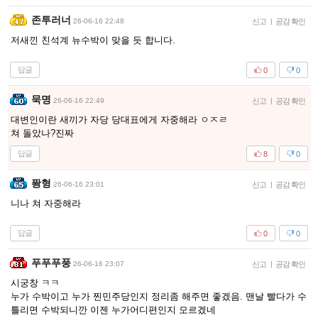
존투러너
26-06-16 22:48
신고
|
공감 확인
저새낀 친석계 뉴수박이 맞을 듯 합니다.
답글
0
0
묵명
26-06-16 22:49
신고
|
공감 확인
대변인이란 새끼가 자당 당대표에게 자중해라 ㅇㅈㄹ
쳐 돌았나?진짜
답글
8
0
퐝형
26-06-16 23:01
신고
|
공감 확인
니나 쳐 자중해라
답글
0
0
푸푸푸풍
26-06-16 23:07
신고
|
공감 확인
시궁창 ㅋㅋ
누가 수박이고 누가 찐민주당인지 정리좀 해주면 좋겠음. 맨날 빨다가 수
틀리면 수박되니깐 이젠 누가어디편인지 모르겠네