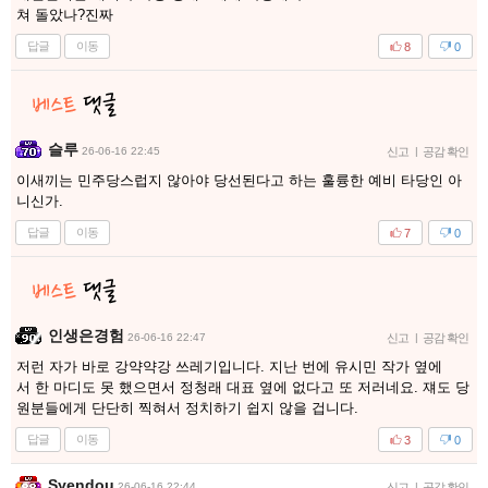
쳐 돌았나?진짜
답글
이동
8
0
슬루
26-06-16 22:45
신고
|
공감 확인
이새끼는 민주당스럽지 않아야 당선된다고 하는 훌륭한 예비 타당인 아
니신가.
답글
이동
7
0
인생은경험
26-06-16 22:47
신고
|
공감 확인
저런 자가 바로 강약약강 쓰레기입니다. 지난 번에 유시민 작가 옆에
서 한 마디도 못 했으면서 정청래 대표 옆에 없다고 또 저러네요. 쟤도 당
원분들에게 단단히 찍혀서 정치하기 쉽지 않을 겁니다.
답글
이동
3
0
Syendou
26-06-16 22:44
신고
|
공감 확인