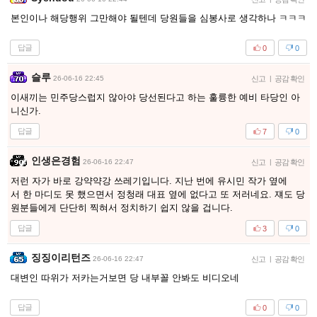
본인이나 해당행위 그만해야 될텐데 당원들을 심봉사로 생각하나 ㅋㅋㅋ
답글
0
0
슬루
26-06-16 22:45
신고
|
공감 확인
이새끼는 민주당스럽지 않아야 당선된다고 하는 훌륭한 예비 타당인 아
니신가.
답글
7
0
인생은경험
26-06-16 22:47
신고
|
공감 확인
저런 자가 바로 강약약강 쓰레기입니다. 지난 번에 유시민 작가 옆에
서 한 마디도 못 했으면서 정청래 대표 옆에 없다고 또 저러네요. 쟤도 당
원분들에게 단단히 찍혀서 정치하기 쉽지 않을 겁니다.
답글
3
0
징징이리턴즈
26-06-16 22:47
신고
|
공감 확인
대변인 따위가 저카는거보면 당 내부꼴 안봐도 비디오네
답글
0
0