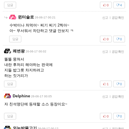
답글
0
4
윈터솔로
26-06-17 00:21
신고
|
공감 확인
수박이나 처먹어~ 찌기 찌기 2찍아~
아~ 무서워서 차단하고 댓글 안보지 ㅋ
답글
0
0
쾌변왕
26-06-17 00:02
신고
|
공감 확인
똘똘 뭉쳐서
내란 후처리 해야하는 판국에
지들 밥그릇 차지하려고
하는 짓거리가
답글
1
0
Delphine
26-06-17 00:05
신고
|
공감 확인
자 친석명단에 등재할 소스 등장이요~
답글
0
0
외눈박물고기
26-06-17 00:12
신고
|
공감 확인