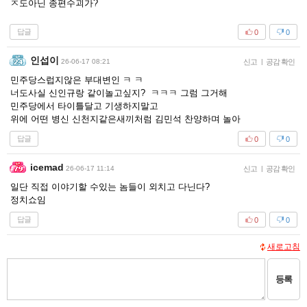
ㅈ도아닌 종편수괴가?
답글
0
0
인섭이
26-06-17 08:21
신고
|
공감 확인
민주당스럽지않은 부대변인 ㅋ ㅋ
너도사실 신인규랑 같이놀고싶지? ㅋㅋㅋ 그럼 그거해
민주당에서 타이틀달고 기생하지말고
위에 어떤 병신 신천지같은새끼처럼 김민석 찬양하며 놀아
답글
0
0
icemad
26-06-17 11:14
신고
|
공감 확인
일단 직접 이야기할 수있는 놈들이 외치고 다닌다?
정치쇼임
답글
0
0
새로고침
등록