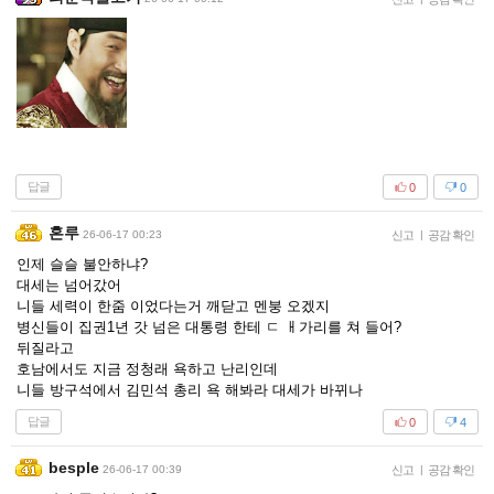
답글
0
0
혼루
26-06-17 00:23
신고
|
공감 확인
인제 슬슬 불안하냐?
대세는 넘어갔어
니들 세력이 한줌 이었다는거 깨닫고 멘붕 오겠지
병신들이 집권1년 갓 넘은 대통령 한테 ㄷ ㅐ가리를 쳐 들어?
뒤질라고
호남에서도 지금 정청래 욕하고 난리인데
니들 방구석에서 김민석 총리 욕 해봐라 대세가 바뀌나
답글
0
4
besple
26-06-17 00:39
신고
|
공감 확인