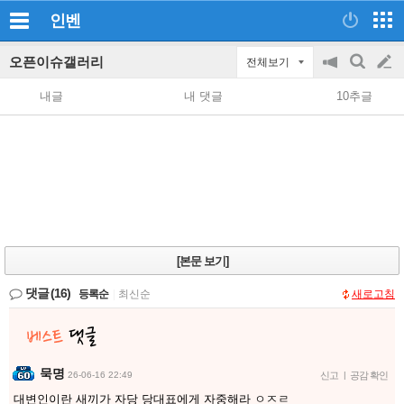
인벤
오픈이슈갤러리
전체보기
공
검
글
지
색
내글
내 댓글
10추글
on/off
쓰
기
[본문 보기]
댓글
(16)
등록순
|
최신순
새로고침
묵명
26-06-16 22:49
신고
|
공감 확인
대변인이란 새끼가 자당 당대표에게 자중해라 ㅇㅈㄹ