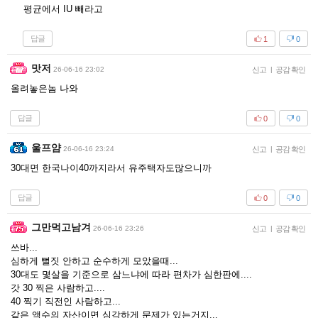
평균에서 IU 빼라고
답글
1
0
맛저
26-06-16 23:02
신고
|
공감 확인
올려놓은놈 나와
답글
0
0
울프얌
26-06-16 23:24
신고
|
공감 확인
30대면 한국나이40까지라서 유주택자도많으니까
답글
0
0
그만먹고남겨
26-06-16 23:26
신고
|
공감 확인
쓰바...
심하게 뻘짓 안하고 순수하게 모았을때...
30대도 몇살을 기준으로 삼느냐에 따라 편차가 심한판에....
갓 30 찍은 사람하고....
40 찍기 직전인 사람하고...
같은 액수의 자산이면 심각하게 문제가 있는거지...