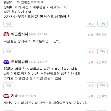
평균이니까 그렇짘ㅋㅋㅋㅋ
상위0.1퍼가 자산의 대부분을 가지고 있어서
평균 올려치기 조땜
30대자산 부동산포함 2억만 넘어도 상위5퍼 됨
답글
0
0
퇴근합시다
26-06-17 00:16
신고
|
공감 확인
지금같은 장에서 저 수익률이면.... 납득
답글
0
0
트러블슈터
26-06-17 01:32
신고
|
공감 확인
1985년 미국 한 지리학과의 평균 초봉이 1억이 넘음
ai가 현재로 따지면 3.5억 부동산했으면 20억이라네요
그리고 그 졸업생 중 마이클 조던이 있음
답글
0
0
기술
26-06-17 06:24
신고
|
공감 확인
재산이 아니라 자산이라 그런거죠 대출받은것도 포함이니..