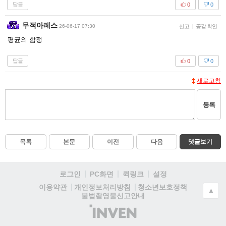
답글
0
0
무적아레스
26-06-17 07:30
신고
|
공감 확인
평균의 함정
답글
0
0
새로고침
등록
목록
본문
이전
다음
댓글보기
로그인
PC화면
퀵링크
설정
청소년보호정책
이용약관
개인정보처리방침
▲
불법촬영물신고안내
(주)
인