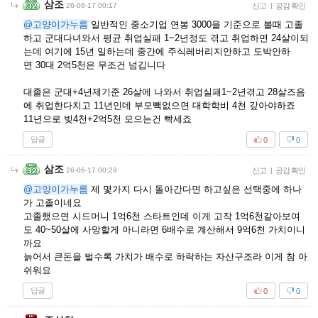
삼조
26-06-17 00:17
신고
|
공감 확인
@고양이가누름
일반적인 중소기업 연봉 3000을 기준으로 볼때 고졸
하고 군대다녀와서 평균 취업실패 1~2년정도 겪고 취업하면 24살이되
는데 여기에 15년 일하는데 중간에 주식레버리지안하고 도박안하
면 30대 2억5천은 무조건 넘깁니다
대졸은 군대+4년제기준 26살에 나와서 취업실패1~2년겪고 28살즈음
에 취업한다치고 11년인데 부모빽없으면 대학학비 4천 갚아야하죠
11년으로 빚4천+2억5천 모으는건 빡세죠
답글
0
0
삼조
26-06-17 00:29
신고
|
공감 확인
@고양이가누름
제 몇가지 다시 돌아간다면 하고싶은 선택중에 하나
가 고졸이네요
고졸했으면 시드머니 1억6천 스타트인데 이게 고작 1억6천같아보여
도 40~50살에 사망할게 아니라면 6배수로 계산해서 9억6천 가치이니
까요
늙어서 큰돈을 벌수록 가치가 배수로 하락하는 자산구조라 이게 참 아
쉬워요
답글
0
0