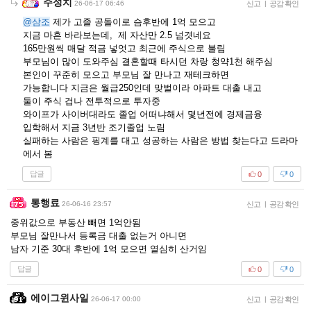
주성치
26-06-17 06:46
신고
|
공감 확인
@삼조
제가 고졸 공돌이로 슴후반에 1억 모으고
지금 마흔 바라보는데, 제 자산만 2.5 넘겻네요
165만원씩 매달 적금 넣엇고 최근에 주식으로 불림
부모님이 많이 도와주심 결혼할때 타시던 차랑 청약1천 해주심
본인이 꾸준히 모으고 부모님 잘 만나고 재테크하면
가능합니다 지금은 월급250인데 맞벌이라 아파트 대출 내고
둘이 주식 겁나 전투적으로 투자중
와이프가 사이버대라도 졸업 어떠냐해서 몇년전에 경제금융
입학해서 지금 3년반 조기졸업 노림
실패하는 사람은 핑계를 대고 성공하는 사람은 방법 찾는다고 드라마
에서 봄
답글
0
0
통행료
26-06-16 23:57
신고
|
공감 확인
중위값으로 부동산 빼면 1억안됨
부모님 잘만나서 등록금 대출 없는거 아니면
남자 기준 30대 후반에 1억 모으면 열심히 산거임
답글
0
0
에이그윈사일
26-06-17 00:00
신고
|
공감 확인