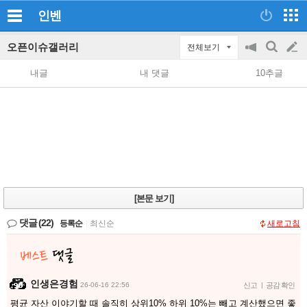
인벤
오픈이슈갤러리
전체보기
공
검
글
지
색
내글
내 댓글
10추글
on/off
쓰
기
[본문 보기]
댓글
(22)
등록순
|
최신순
새로고침
인생은경험
26-06-16 22:56
신고
|
공감 확인
평균 자산 이야기할 때 솔직히 상위10% 하위 10%는 빼고 계산했으면 좋