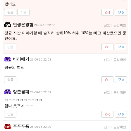
겠어요.
답글
이동
5
0
인생은경험
26-06-16 22:56
신고
|
공감 확인
평균 자산 이야기할 때 솔직히 상위10% 하위 10%는 빼고 계산했으면 좋
겠어요.
답글
5
0
바리떼기
26-06-16 22:58
신고
|
공감 확인
평균의 함정
답글
2
0
양군불패
26-06-16 22:59
신고
|
공감 확인
ㅋㅋㅋㅋㅋㅋㅋㅋㅋㅋ
겁나 웃프네 ㅠㅠ
답글
0
0
푸푸푸풍
26-06-16 23:00
신고
|
공감 확인