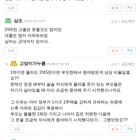
답글
0
0
삼조
26-06-16 23:57
신고
|
공감 확인
2억5천 고졸은 못할것도 없지만
대졸은 많이 어려워보임
남자는 군대까지 있어서..
답글
1
0
고양이가누름
26-06-17 00:09
신고
|
공감 확인
1억이면 몰라도 2억5천이면 부모한테서 증여받은게 상당 비율일껄
요??
문재인 정권 때부터 슬슬 자식에게 물려줄 돈이 있는 부모들은
자기가 살아있을 때 미리 조금씩 증여해 두기 시작했으니까요.
그 이유는 아마 정부가 1가구 2주택을 강하게 규제하는 와중에
신축 아파트 집값이 폭등해서
부모는 똘똘한 1채만 가지고 나머지 집은 처분한 다음에
그 돈을 조금씩 자식에게 증여하기 시작했다던가... 그랬던듯요??
답글
2
0