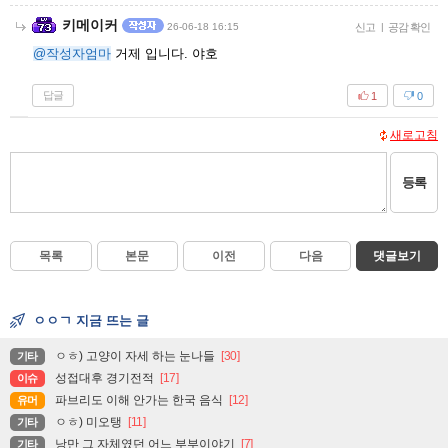
키메이커
26-06-18 16:15
신고
|
공감 확인
@작성자엄마
거제 입니다. 야호
답글
1
0
새로고침
등록
목록
본문
이전
다음
댓글보기
ㅇㅇㄱ 지금 뜨는 글
ㅇㅎ) 고양이 자세 하는 눈나들
[30]
기타
성접대후 경기전적
[17]
이슈
파브리도 이해 안가는 한국 음식
[12]
유머
ㅇㅎ) 미오탱
[11]
기타
낭만 그 자체였던 어느 부부이야기
[7]
기타