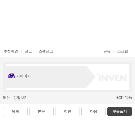
추천확인
신고
스팸신고
공유
스크랩
키메이커
메뉴
인장보기
EXP 40%
목록
본문
이전
다음
댓글쓰기