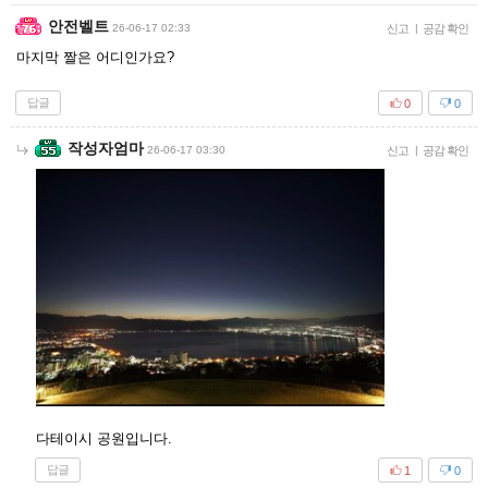
안전벨트
26-06-17 02:33
신고
|
공감 확인
마지막 짤은 어디인가요?
답글
0
0
작성자엄마
26-06-17 03:30
신고
|
공감 확인
다테이시 공원입니다.
답글
1
0