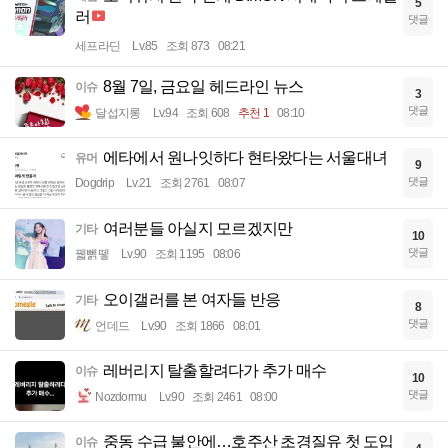
5
러
댓글
세프라딘
Lv.85
조회 873
08:21
8월 7일, 금요일 헤드라인 뉴스
이슈
3
댓글
달섭지롱
Lv.94
조회 608
추천 1
08:10
에타에서 원나잇하다 현타왔다는 서울대녀
유머
9
댓글
Dogdrip
Lv.21
조회 2761
08:07
여러분들 아실지 모르겠지만
기타
10
댓글
꿻뻵뗗
Lv.90
조회 1195
08:06
오이갤러를 본 여자들 반응
기타
8
댓글
언데드
Lv.90
조회 1866
08:01
레버리지 탈출할려다가 추가 매수
이슈
10
댓글
Nozdormu
Lv.90
조회 2461
08:00
중동 수급 불안에…호주산 초경질유 첫 도입
이슈