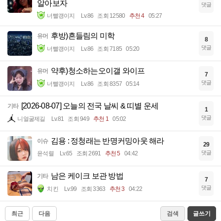
알아보자
댓글
너빨갱이지
Lv.86
조회 12580
추천 4
05:27
후방)흔들림의 미학
유머
8
댓글
너빨갱이지
Lv.86
조회 7185
05:20
약후)청소하는오이갤 와이프
유머
7
댓글
너빨갱이지
Lv.86
조회 8357
05:14
[2026-08-07] 오늘의 전국 날씨 & 띠별 운세
기타
1
댓글
니얼굴제길
Lv.81
조회 949
추천 1
05:02
김용 : 정청래는 반명커밍아웃 해라
이슈
29
댓글
윤석렬
Lv.65
조회 2691
추천 5
04:42
남은 케이크 보관 방법
기타
7
댓글
치킨
Lv.99
조회 3363
추천 3
04:22
최근
다음
검색
글쓰기