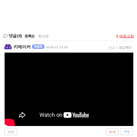
댓글
(4)
등록순
|
최신순
새로고침
키메이커
26-06-16 23:39
신고
|
공감 확인
답글
0
0