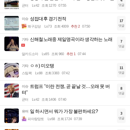
4
댓글
균터
Lv.42
조회 1270
07:55
성접대후 경기전적
이슈
17
댓글
왜구김당
Lv.73
조회 4009
추천 2
07:50
신해철노래중 제일명곡이라 생각하는 노래
기타
7
댓글
알카드소마
Lv.85
조회 960
추천 1
07:44
ㅇㅎ) 미오탱
기타
11
댓글
스팀팩
Lv.88
조회 3383
07:42
트럼프 "이란 전쟁, 곧 끝날 것…오래 못 버
이슈
8
텨"
댓글
균터
Lv.42
조회 1406
07:40
일 하시면서 뭐가 가장 불편하세요?
유머
3
댓글
파아랑망토
Lv.68
조회 1724
07:39