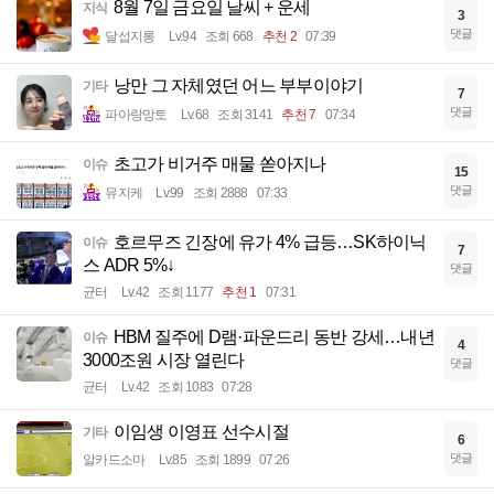
8월 7일 금요일 날씨 + 운세
지식
3
댓글
달섭지롱
Lv.94
조회 668
추천 2
07:39
낭만 그 자체였던 어느 부부이야기
기타
7
댓글
파아랑망토
Lv.68
조회 3141
추천 7
07:34
초고가 비거주 매물 쏟아지나
이슈
15
댓글
뮤지케
Lv.99
조회 2888
07:33
호르무즈 긴장에 유가 4% 급등…SK하이닉
이슈
7
스 ADR 5%↓
댓글
균터
Lv.42
조회 1177
추천 1
07:31
HBM 질주에 D램·파운드리 동반 강세…내년
이슈
4
3000조원 시장 열린다
댓글
균터
Lv.42
조회 1083
07:28
이임생 이영표 선수시절
기타
6
댓글
알카드소마
Lv.85
조회 1899
07:26