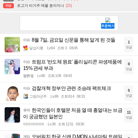
초고가 비거주 매물 쏟아지나
[15]
이슈
8월 7일, 금요일 신문을 통해 알게 된 것들
이슈
1
댓글
달섭지롱
Lv.94
조회 3
08:45
트럼프 '반도체 원료' 폴리실리콘 파생제품에
이슈
0
15% 관세 부과
댓글
꿻뻵뗗
Lv.90
조회 109
08:43
검찰개혁 정부안 관련 조승래 팩트체크
이슈
5
댓글
그림자군주
Lv.89
조회 614
08:31
한국인들이 호텔문 처음 열 때 흥얼대는 브금
유머
11
이 궁금했던 일본인
댓글
머머머머머며
Lv.38
조회 1231
08:30
오버워치 한국 신캐 D.MON 시네마틱 트레일
게임