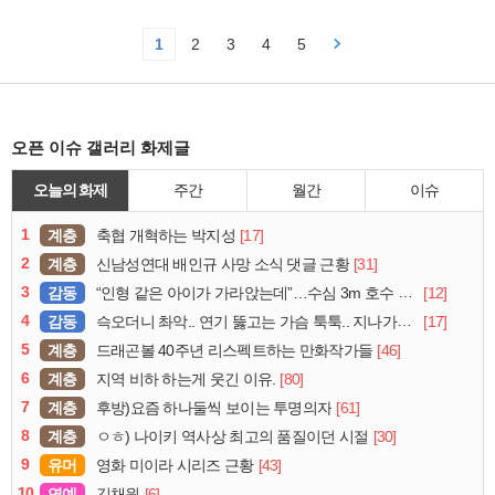
1
2
3
4
5
오픈 이슈 갤러리 화제글
오늘의 화제
주간
월간
이슈
1
계층
[17]
축협 개혁하는 박지성
2
계층
[31]
신남성연대 배인규 사망 소식 댓글 근황
3
감동
[12]
“인형 같은 아이가 가라앉는데”…수심 3m 호수 뛰어든 60대 의인
4
감동
[17]
슥오더니 촤악.. 연기 뚫고는 가슴 툭툭.. 지나가던 아재의 정체
5
계층
[46]
드래곤볼 40주년 리스펙트하는 만화작가들
6
계층
[80]
지역 비하 하는게 웃긴 이유.
7
계층
[61]
후방)요즘 하나둘씩 보이는 투명의자
8
계층
[30]
ㅇㅎ) 나이키 역사상 최고의 품질이던 시절
9
유머
[43]
영화 미이라 시리즈 근황
10
연예
[6]
김채원