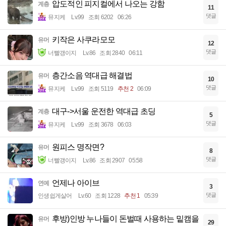
압도적인 피지컬에서 나오는 강함
계층
11
댓글
뮤지케
Lv.99
조회 6202
06:26
키작은 사쿠라모모
유머
12
댓글
너빨갱이지
Lv.86
조회 2840
06:11
층간소음 역대급 해결법
유머
10
댓글
뮤지케
Lv.99
조회 5119
추천 2
06:09
대구->서울 운전한 역대급 초딩
계층
5
댓글
뮤지케
Lv.99
조회 3678
06:03
원피스 명작면?
유머
8
댓글
너빨갱이지
Lv.86
조회 2907
05:58
언제나 아이브
연예
3
댓글
인생쉽게살어
Lv.60
조회 1228
추천 1
05:39
후방)인방 누나들이 돈벌때 사용하는 밑캠을
유머
29