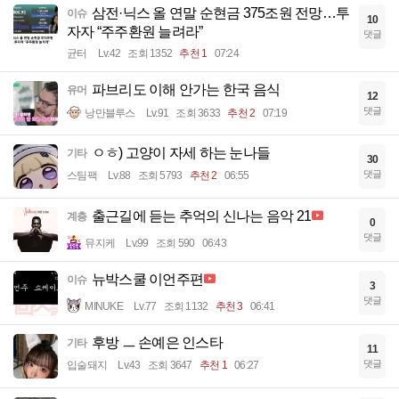
삼전·닉스 올 연말 순현금 375조원 전망…투
이슈
10
자자 “주주환원 늘려라”
댓글
균터
Lv.42
조회 1352
추천 1
07:24
파브리도 이해 안가는 한국 음식
유머
12
댓글
낭만블루스
Lv.91
조회 3633
추천 2
07:19
ㅇㅎ) 고양이 자세 하는 눈나들
기타
30
댓글
스팀팩
Lv.88
조회 5793
추천 2
06:55
출근길에 듣는 추억의 신나는 음악 21
계층
0
댓글
뮤지케
Lv.99
조회 590
06:43
뉴박스쿨 이언주편
이슈
3
댓글
MINUKE
Lv.77
조회 1132
추천 3
06:41
후방 ㅡ 손예은 인스타
기타
11
댓글
입술돼지
Lv.43
조회 3647
추천 1
06:27