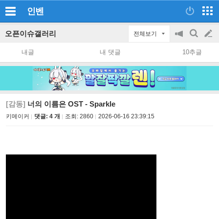
인벤
오픈이슈갤러리
전체보기
공
검
글
지
색
내글
내 댓글
10추글
on/off
쓰
기
[감동]
너의 이름은 OST - Sparkle
키메이커
댓글: 4 개
조회:
2860
2026-06-16 23:39:15