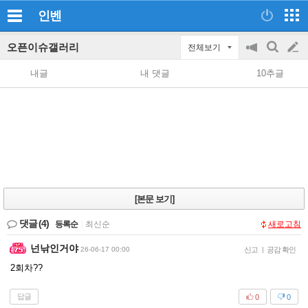
인벤
오픈이슈갤러리
전체보기
공
검
글
지
색
내글
내 댓글
10추글
on/off
쓰
기
[본문 보기]
댓글
(4)
등록순
|
최신순
새로고침
넌낚인거야
26-06-17 00:00
신고
|
공감 확인
2회차??
답글
0
0