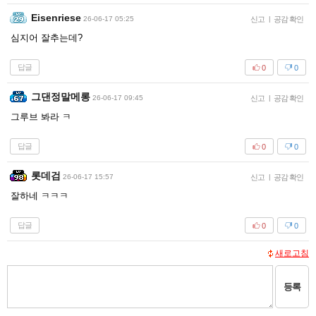
Eisenriese
26-06-17 05:25
신고
|
공감 확인
심지어 잘추는데?
답글
0
0
그댄정말메롱
26-06-17 09:45
신고
|
공감 확인
그루브 봐라 ㅋ
답글
0
0
롯데검
26-06-17 15:57
신고
|
공감 확인
잘하네 ㅋㅋㅋ
답글
0
0
새로고침
등록