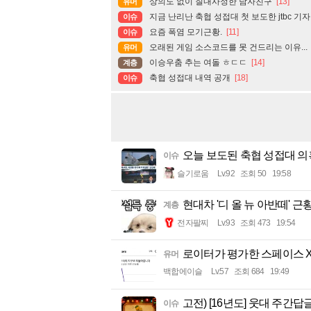
상의도 없이 질내사정한 남자친구
[13]
유머
지금 난리난 축협 성접대 첫 보도한 jtbc 기자 
이슈
요즘 폭염 모기근황.
[11]
이슈
오래된 게임 소스코드를 못 건드리는 이유...
유머
이승우춤 추는 여돌 ㅎㄷㄷ
[14]
계층
축협 성접대 내역 공개
[18]
이슈
오늘 보도된 축협 성접대 
이슈
슬기로움
Lv.92
조회 50
19:58
현대차 '디 올 뉴 아반떼' 근황
계층
전자팔찌
Lv.93
조회 473
19:54
로이터가 평가한 스페이스 
유머
백합에이슬
Lv.57
조회 684
19:49
고전) [16년도] 웃대 주간답글 [2
이슈