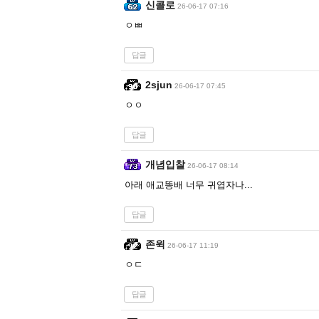
신콜로
26-06-17 07:16
ㅇㅃ
답글
2sjun
26-06-17 07:45
ㅇㅇ
답글
개념입찰
26-06-17 08:14
아래 애교똥배 너무 귀엽자나...
답글
존윅
26-06-17 11:19
ㅇㄷ
답글