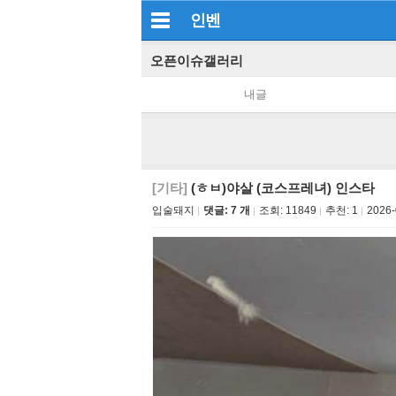
인벤
오픈이슈갤러리
내글
[기타]
(ㅎㅂ)야살 (코스프레녀) 인스타
입술돼지
댓글: 7 개
조회:
11849
추천:
1
2026-