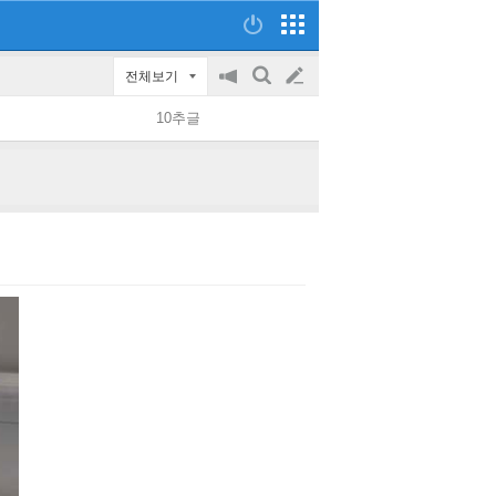
전체보기
공
검
글
지
색
10추글
on/off
쓰
기