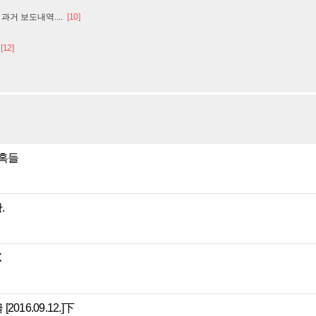
과거 보도내역....
[10]
[12]
의혹들
.
X
016.09.12.]下