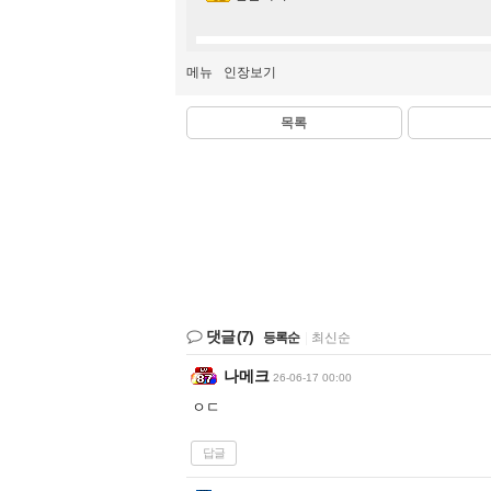
메뉴
인장보기
목록
댓글
(7)
등록순
|
최신순
나메크
26-06-17 00:00
ㅇㄷ
답글