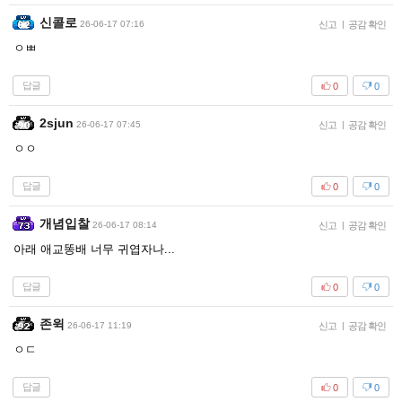
신콜로
26-06-17 07:16
신고
|
공감 확인
ㅇㅃ
답글
0
0
2sjun
26-06-17 07:45
신고
|
공감 확인
ㅇㅇ
답글
0
0
개념입찰
26-06-17 08:14
신고
|
공감 확인
아래 애교똥배 너무 귀엽자나...
답글
0
0
존윅
26-06-17 11:19
신고
|
공감 확인
ㅇㄷ
답글
0
0