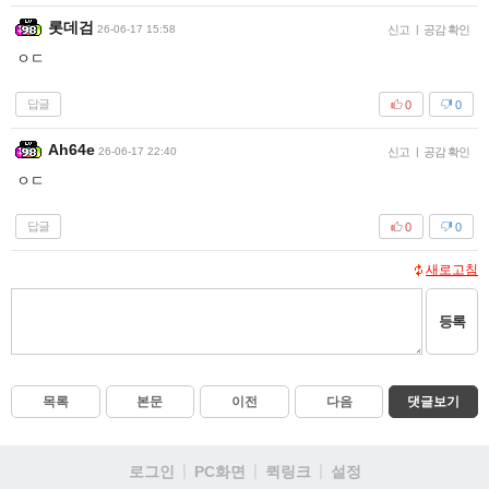
롯데검
26-06-17 15:58
신고
|
공감 확인
ㅇㄷ
답글
0
0
Ah64e
26-06-17 22:40
신고
|
공감 확인
ㅇㄷ
답글
0
0
새로고침
등록
목록
본문
이전
다음
댓글보기
로그인
PC화면
퀵링크
설정