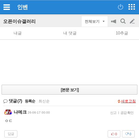
인벤
오픈이슈갤러리
전체보기
공
검
글
지
색
내글
내 댓글
10추글
on/off
쓰
기
[본문 보기]
댓글
(7)
등록순
|
최신순
새로고침
나메크
26-06-17 00:00
신고
|
공감 확인
ㅇㄷ
답글
0
0