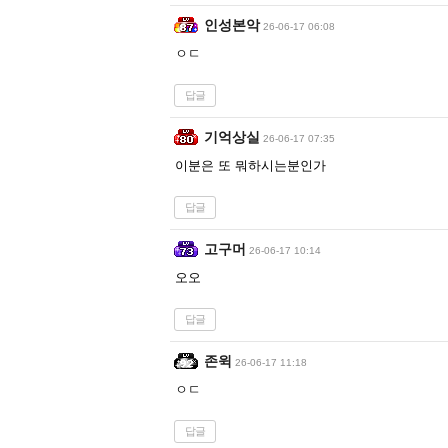
인성본악
26-06-17 06:08
ㅇㄷ
답글
기억상실
26-06-17 07:35
이분은 또 뭐하시는분인가
답글
고구머
26-06-17 10:14
오오
답글
존윅
26-06-17 11:18
ㅇㄷ
답글