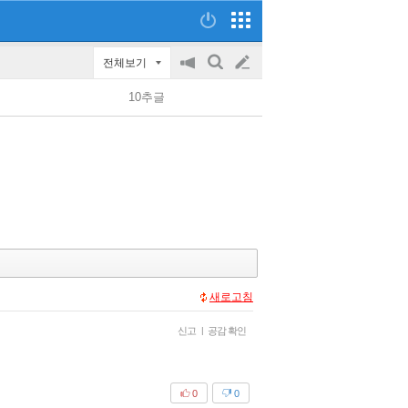
전체보기
공
검
글
지
색
10추글
on/off
쓰
기
새로고침
신고
|
공감 확인
0
0