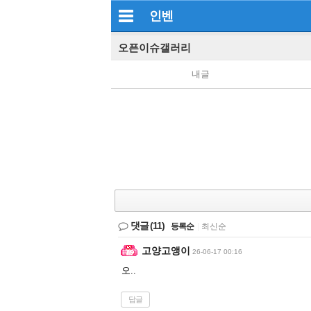
인벤
오픈이슈갤러리
내글
댓글
(11)
등록순
|
최신순
고양고앵이
26-06-17 00:16
오..
답글