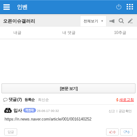
인벤
오픈이슈갤러리
전체보기
공
검
글
지
색
내글
내 댓글
10추글
on/off
쓰
기
[본문 보기]
댓글
(7)
등록순
|
최신순
새로고침
입사
26-06-17 00:32
신고
|
공감 확인
https://n.news.naver.com/article/001/0016140252
답글
0
0