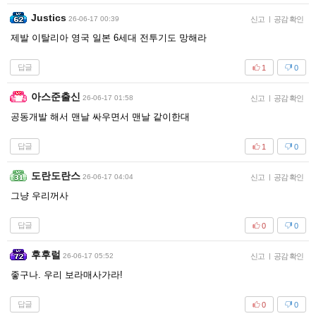
Justics
26-06-17 00:39
신고
|
공감 확인
제발 이탈리아 영국 일본 6세대 전투기도 망해라
답글
1
0
아스준출신
26-06-17 01:58
신고
|
공감 확인
공동개발 해서 맨날 싸우면서 맨날 같이한대
답글
1
0
도란도란스
26-06-17 04:04
신고
|
공감 확인
그냥 우리꺼사
답글
0
0
후후럴
26-06-17 05:52
신고
|
공감 확인
좋구나. 우리 보라매사가라!
답글
0
0