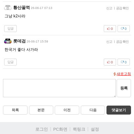
황산꿀꺽
26-06-17 07:13
신고
|
공감 확인
그냥 k2사라
답글
0
0
롯데검
26-06-17 15:59
신고
|
공감 확인
한국거 좋다 사가라
답글
0
0
새로고침
등록
목록
본문
이전
다음
댓글보기
로그인
PC화면
퀵링크
설정