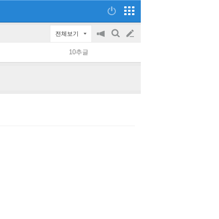
전체보기
공
검
글
지
색
10추글
on/off
쓰
기