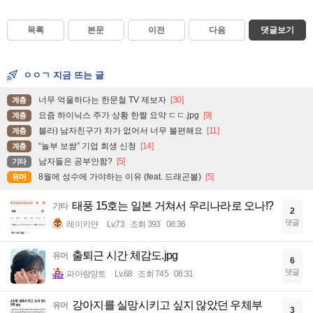
목록
본문
이전
다음
댓글보기
ㅇㅇㄱ 지금 뜨는 글
너무 억울하다는 한문철 TV 제보자
[30]
계층
요즘 하이닉스 주가 상황 한짤 요약 ㄷㄷ.jpg
[9]
계층
블라) 남자친구가 차가 없어서 너무 불편해요
[11]
계층
“놀부 보쌈” 기업 회생 신청
[14]
계층
남자들은 공부안함?
[5]
기타
8월에 성수에 가야하는 이유 (feat. 드래곤볼)
[5]
유머
태풍 15호는 일본 거쳐서 우리나라로 오나!?
기타
2
댓글
레이키얀
Lv.73
조회 393
08:36
출퇴근 시간 체감도.jpg
유머
6
댓글
파아랑망토
Lv.68
조회 745
08:31
강아지를 실망시키고 싶지 않았던 우체부
유머
3