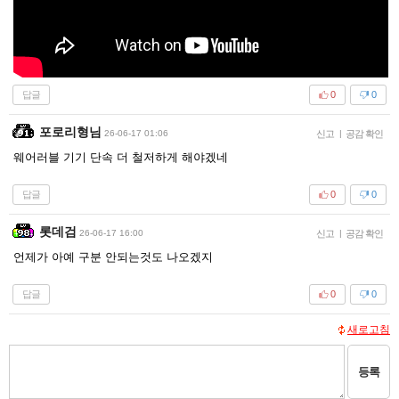
답글
0
0
포로리형님
26-06-17 01:06
신고
|
공감 확인
웨어러블 기기 단속 더 철저하게 해야겠네
답글
0
0
롯데검
26-06-17 16:00
신고
|
공감 확인
언제가 아예 구분 안되는것도 나오겠지
답글
0
0
새로고침
등록