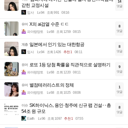
14
갇힌 교정시설
댓글
입사
Lv.94
조회 991
08:16
X의 ai검열 수준 ㄷㄷ
유머
8
댓글
파아랑망토
Lv.68
조회 1259
08:15
일본에서 인기 있는 대한항공
계층
8
댓글
입사
Lv.94
조회 1426
추천 1
08:11
로또 1등 당첨 확률을 직관적으로 설명하기
유머
9
댓글
파아랑망토
Lv.68
조회 1220
08:11
별점테러리스트의 정체
유머
1
댓글
파아랑망토
Lv.68
조회 1025
08:06
SK하이닉스, 용인·청주에 신규 팹 건설‥총
이슈
8
54조 원 규모
댓글
Earth
Lv.96
조회 1097
추천 1
07:55