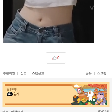
0
추천확인
신고
스팸신고
공유
스크랩
초 인벤인
입사
메뉴
인장보기
EXP 3%