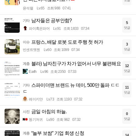
윤석렬
Lv.65
조회 988
07:41
남자들은 공부안함?
기타
5
댓글
파이혹은파어
Lv.91
조회 1833
07:34
프랑스, 배달 로봇 도로 주행 첫 허가
이슈
3
댓글
빈센트멧젠
Lv.60
조회 1099
07:34
블라) 남자친구가 차가 없어서 너무 불편해요
계층
12
댓글
Earth
Lv.96
조회 2350
07:33
스파이더맨 브랜드 뉴 데이, 500만 돌파 ㄷㄷ
기타
11
ㄷ
댓글
레이키얀
Lv.73
조회 1193
07:32
금일 아침의 하늘.
사진
0
댓글
똥기저귀
Lv.90
조회 962
07:32
“놀부 보쌈” 기업 회생 신청
계층
14