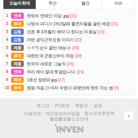
오늘의 화제
주간
월간
이슈
1
연예
[31]
뜻밖의 연예인 미담..jpg
2
유머
[31]
나영석 피디가 1박2일때 출연자들을 굴린 배경
3
감동
[15]
오픈 후 3개월치 예약 다 찼다는 미용실
4
감동
[20]
어떤 공익근무요원 이야기
5
계층
[35]
ㅇㅎ?) 순수 골반 재능녀.
6
유머
[29]
대한민국 군종신부의 위엄
7
계층
[25]
한국의 새로운 그늘막
8
연예
[15]
우리 메이 절대 핫걸입니다.
9
유머
[17]
1호선 장판파.jpg
10
유머
[9]
캠핑 처음 간 여자 두명이 10분만에 텐트 치는 법
로그인
PC화면
퀵링크
설정
청소년보호정책
이용약관
개인정보처리방침
▲
불법촬영물신고안내
(주)
인