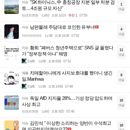
"SK하이닉스, 中 충칭공장 지분 일부 처분 검
이슈
1
토…4조원 규모 자산"
댓글
빈센트멧젠
Lv.60
조회 1019
추천 1
07:55
남편몰래 주담대로 코인한 유부녀
이슈
4
댓글
머머머머머며
Lv.38
조회 1639
07:52
황희 "폐버스 청년주택으로" SNS 글 올렸다
이슈
11
가 "정부정책 아냐" 해명
댓글
Earth
Lv.96
조회 838
07:51
치매할머니에게 사지보호대를 했더니 생긴
계층
9
일.Manhwa
댓글
Earth
Lv.96
조회 1460
07:48
독일 AfD 지지율 28%…기성 정당 압도하며
이슈
10
사상 최고
댓글
빈센트멧젠
Lv.60
조회 825
07:46
김민석 " 이상한 소리하는 양반이 수석최고
이슈
10
면 피곤하지않겠어요??
댓글