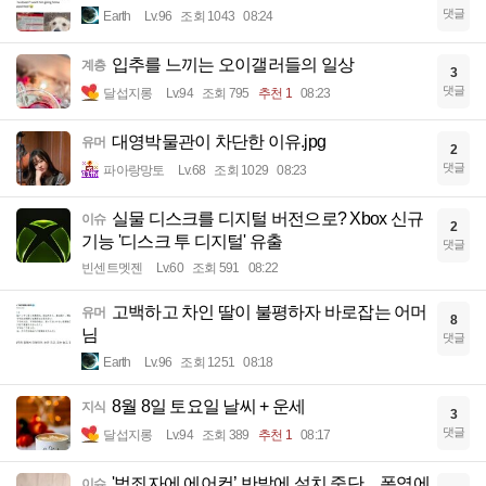
댓글
Earth
Lv.96
조회 1043
08:24
입추를 느끼는 오이갤러들의 일상
계층
3
댓글
달섭지롱
Lv.94
조회 795
추천 1
08:23
대영박물관이 차단한 이유.jpg
유머
2
댓글
파아랑망토
Lv.68
조회 1029
08:23
실물 디스크를 디지털 버전으로? Xbox 신규
이슈
2
기능 '디스크 투 디지털' 유출
댓글
빈센트멧젠
Lv.60
조회 591
08:22
고백하고 차인 딸이 불평하자 바로잡는 어머
유머
8
님
댓글
Earth
Lv.96
조회 1251
08:18
8월 8일 토요일 날씨 + 운세
지식
3
댓글
달섭지롱
Lv.94
조회 389
추천 1
08:17
'범죄자에 에어컨’ 반발에 설치 중단…폭염에
이슈