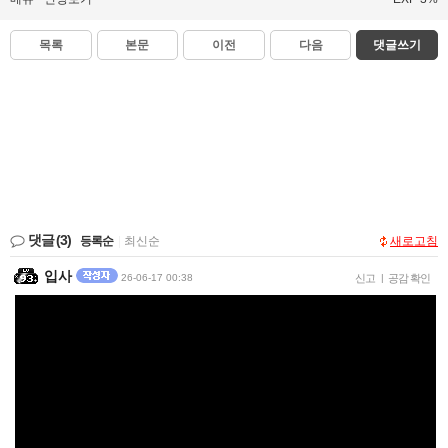
목록
본문
이전
다음
댓글쓰기
댓글
(3)
등록순
|
최신순
새로고침
입사
26-06-17 00:38
신고
|
공감 확인