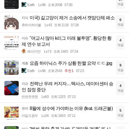
댓글
Earth
Lv.96
조회 2008
07:30
미국) 길고양이 제거 소송에서 캣맘단체 패소
지식
6
댓글
츄하이하이볼
Lv.43
조회 1116
07:28
"여교사 많아 k리그 미래 불투명". 황당한 황
이슈
4
제 연수 보고서
댓글
레이키얀
Lv.73
조회 1465
07:24
요즘 하이닉스 주가 상황 한짤 요약 ㄷㄷ.jpg
계층
9
댓글
Earth
Lv.96
조회 2543
추천 1
07:23
전력난 우려 커지자…텍사스, 데이터센터 승
이슈
4
인 잠정 중단
댓글
빈센트멧젠
Lv.60
조회 1325
07:13
8월에 성수에 가야하는 이유 (feat. 드래곤볼)
유머
5
댓글
마일드원두
Lv.36
조회 1655
07:11
“벌써 폭락 충격 가셨나” 개미들 ‘빚투’ 또 시
이슈