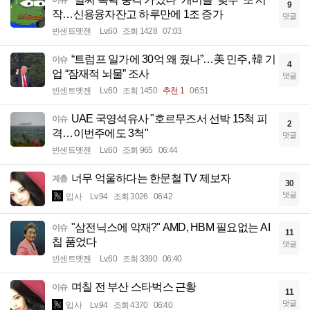
9
작…신용융자잔고 하루만에 1조 증가
댓글
빈센트멧젠
Lv.60
조회 1428
07:03
“트럼프 일가에 30억 왜 줬나”…美 민주, 韓 기
이슈
4
업 “잠재적 뇌물” 조사
댓글
빈센트멧젠
Lv.60
조회 1450
추천 1
06:51
UAE 국영석유사 "호르무즈서 선박 15척 피
이슈
2
격…이번주에도 3척"
댓글
빈센트멧젠
Lv.60
조회 965
06:44
너무 억울하다는 한문철 TV 제보자
계층
30
댓글
입사
Lv.94
조회 3026
06:42
"삼전닉스에 악재?" AMD, HBM 필요없는 AI
이슈
11
칩 품었다
댓글
빈센트멧젠
Lv.60
조회 3390
06:40
며칠 전 부산 스타벅스 근황
이슈
11
댓글
입사
Lv.94
조회 4370
06:40