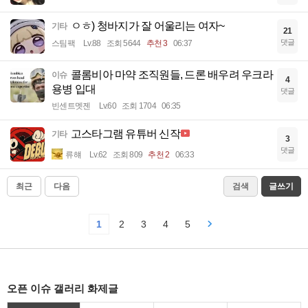
ㅇㅎ) 청바지가 잘 어울리는 여자~
기타
21
댓글
스팀팩
Lv.88
조회 5644
추천 3
06:37
콜롬비아 마약 조직원들, 드론 배우려 우크라
이슈
4
용병 입대
댓글
빈센트멧젠
Lv.60
조회 1704
06:35
고스타그램 유튜버 신작
기타
3
댓글
류햬
Lv.62
조회 809
추천 2
06:33
최근
다음
검색
글쓰기
1
2
3
4
5
오픈 이슈 갤러리 화제글