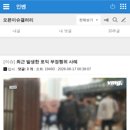
인벤
오픈이슈갤러리
전체보기
공
검
글
지
색
내글
내 댓글
10추글
on/off
쓰
기
[이슈]
최근 발생한 토익 부정행위 사례
입사
댓글: 3 개
조회:
19493
2026-06-17 00:38:07