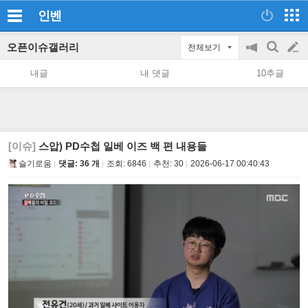
인벤
오픈이슈갤러리
전체보기
공
검
글
지
색
내글
내 댓글
10추글
on/off
쓰
기
[이슈]
스압) PD수첩 일베 이즈 백 편 내용들
슬기로움
댓글: 36 개
조회:
6846
추천:
30
2026-06-17 00:40:43