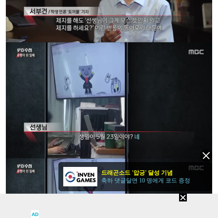
드래곤소드 '압긍' 달성 기념
축하 댓글달면 10 명에게 코드 증정
AD