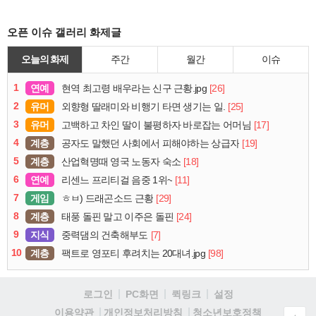
오픈 이슈 갤러리 화제글
오늘의 화제
주간
월간
이슈
1
연예
[26]
현역 최고령 배우라는 신구 근황.jpg
2
유머
[25]
외향형 딸래미와 비행기 타면 생기는 일.
3
유머
[17]
고백하고 차인 딸이 불평하자 바로잡는 어머님
4
계층
[19]
공자도 말했던 사회에서 피해야하는 상급자
5
계층
[18]
산업혁명때 영국 노동자 숙소
6
연예
[11]
리센느 프리티걸 음중 1위~
7
게임
[29]
ㅎㅂ) 드래곤소드 근황
8
계층
[24]
태풍 돌핀 말고 이주은 돌핀
9
지식
[7]
중력댐의 건축해부도
10
계층
[98]
팩트로 영포티 후려치는 20대녀.jpg
로그인
PC화면
퀵링크
설정
청소년보호정책
이용약관
개인정보처리방침