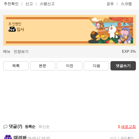
추천확인
신고
스팸신고
공유
스크랩
초 인벤인
입사
메뉴
인장보기
EXP 3%
목록
본문
이전
다음
댓글쓰기
댓글
(7)
등록순
|
최신순
새로고침
때려봐
26-06-17 03:35
신고
|
공감 확인