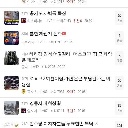
언데드
Lv.90
조회 1212
추천 1
20:24
총기 난사범들 특징
기타
16
댓글
히스파니에
Lv.91
조회 3143
추천 6
20:20
흔한 짜집기 신화
지식
6
댓글
아브라카
Lv.91
조회 1199
20:12
테라팹 진척 어떻길래...머스크 “가장 큰 제약
이슈
6
은 메모리”
댓글
균터
Lv.42
조회 2225
20:12
ㅇㅎㅂ? 여친이랑 가면 은근 부담된다는 미
유머
20
용실
댓글
풀소유
Lv.86
조회 7925
추천 2
20:08
강릉시내 현상황
기타
23
댓글
옆사마
Lv.87
조회 9144
추천 2
20:06
민주당 지지자분들 투표한번 부탁
이슈
104