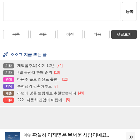
등록
목록
본문
이전
다음
댓글보기
ㅇㅇㄱ 지금 뜨는 글
개빡침주의) 이게 12년
[34]
기타
7월 국산차 판매 순위
[10]
기타
다음주 놀토 리센느 출연...
[12]
연예
중력댐의 건축해부도
[7]
지식
라면에 넣을 토핑재료 추천받습니다
[49]
계층
??? : 자동차 진입이 어렵네..
[5]
이슈
확실히 이재명은 무서운 사람이네요..
이슈
30