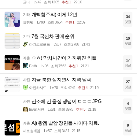
균터
Lv.42
조회 1205
추천 1
22:10
개빡침주의) 이게 12년
기타
34
댓글
꿻뻵뗗
Lv.90
조회 3654
추천 1
22:09
7월 국산차 판매 순위
기타
10
댓글
라라크로포드
Lv.87
조회 2786
21:43
ㅇㅎ) 막차시간이 가까워진 커플
계층
17
댓글
Earth
Lv.96
조회 7563
추천 1
21:21
지금 북한 삼지연시 지역 날씨
사진
27
댓글
아인하샤드
Lv.70
조회 4241
추천 4
21:19
산소에 간 울집 댕댕이 ㄷㄷㄷ.JPG
사진
4
댓글
Inven서현
Lv.81
조회 3975
추천 5
21:18
AI) 왕겜 발암 장면들 사이다 치료.
계층
9
댓글
제로섬게임
Lv.57
조회 3431
21:15