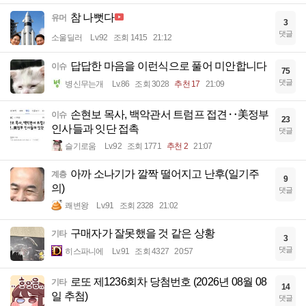
참 나뻣다
유머
3
댓글
소울딜러
Lv.92
조회 1415
21:12
답답한 마음을 이런식으로 풀어 미안합니다
이슈
75
댓글
병신무는개
Lv.86
조회 3028
추천 17
21:09
손현보 목사, 백악관서 트럼프 접견‥美정부
이슈
23
인사들과 잇단 접촉
댓글
슬기로움
Lv.92
조회 1771
추천 2
21:07
아까 소나기가 깔짝 떨어지고 난후(일기주
계층
9
의)
댓글
쾌변왕
Lv.91
조회 2328
21:02
구매자가 잘못했을 것 같은 상황
기타
3
댓글
히스파니에
Lv.91
조회 4327
20:57
로또 제1236회차 당첨번호 (2026년 08월 08
기타
14
일 추첨)
댓글