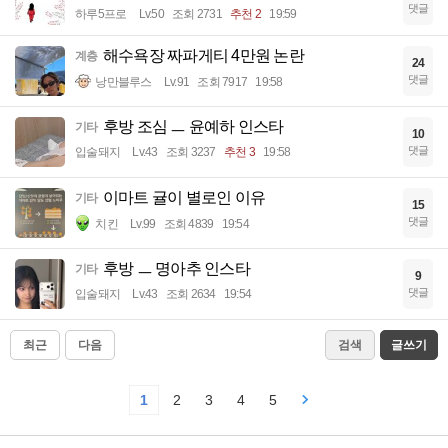
댓글
하루5프로
Lv.50
조회 2731
추천 2
19:59
해수욕장 짜파게티 4만원 논란
계층
24
댓글
낭만블루스
Lv.91
조회 7917
19:58
후방 조심 ㅡ 윤예하 인스타
기타
10
댓글
입술돼지
Lv.43
조회 3237
추천 3
19:58
이마트 귤이 별로인 이유
기타
15
댓글
치킨
Lv.99
조회 4839
19:54
후방 ㅡ 명아추 인스타
기타
9
댓글
입술돼지
Lv.43
조회 2634
19:54
최근
다음
검색
글쓰기
1
2
3
4
5