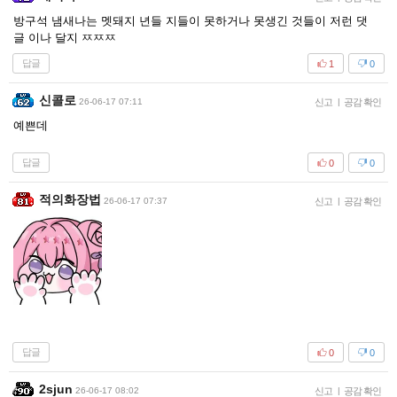
방구석 냄새나는 멧돼지 년들 지들이 못하거나 못생긴 것들이 저런 댓
글 이나 달지 ㅉㅉㅉ
답글
1
0
신콜로
26-06-17 07:11
신고
|
공감 확인
예쁜데
답글
0
0
적의화장법
26-06-17 07:37
신고
|
공감 확인
답글
0
0
2sjun
26-06-17 08:02
신고
|
공감 확인