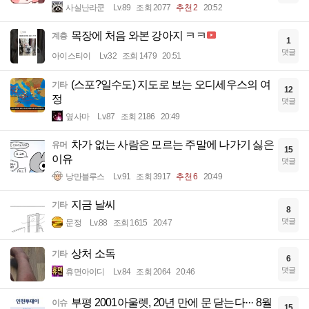
사실난라쿤
Lv.89
조회 2077
추천 2
20:52
목장에 처음 와본 강아지 ㅋㅋ
계층
1
댓글
아이스티이
Lv.32
조회 1479
20:51
(스포?일수도) 지도로 보는 오디세우스의 여
기타
12
정
댓글
옆사마
Lv.87
조회 2186
20:49
차가 없는 사람은 모르는 주말에 나가기 싫은
유머
15
이유
댓글
낭만블루스
Lv.91
조회 3917
추천 6
20:49
지금 날씨
기타
8
댓글
문정
Lv.88
조회 1615
20:47
상처 소독
기타
6
댓글
휴면아이디
Lv.84
조회 2064
20:46
부평 2001아울렛, 20년 만에 문 닫는다··· 8월
이슈
15