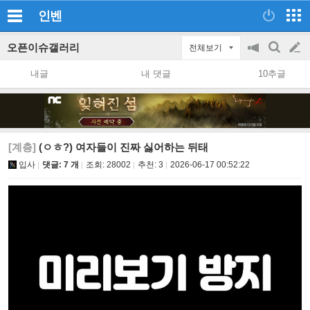
인벤
오픈이슈갤러리
전체보기
공
검
글
지
색
내글
내 댓글
10추글
on/off
쓰
기
[계층]
(ㅇㅎ?) 여자들이 진짜 싫어하는 뒤태
입사
댓글: 7 개
조회:
28002
추천:
3
2026-06-17 00:52:22