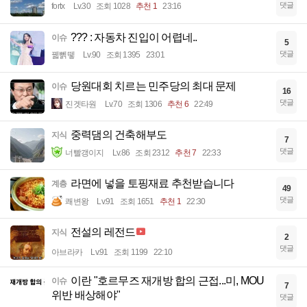
댓글
fortx
Lv.30
조회 1028
추천 1
23:16
??? : 자동차 진입이 어렵네..
이슈
5
댓글
꿻뻵뗗
Lv.90
조회 1395
23:01
당원대회 치르는 민주당의 최대 문제
이슈
16
댓글
진겟타원
Lv.70
조회 1306
추천 6
22:49
중력댐의 건축해부도
지식
7
댓글
너빨갱이지
Lv.86
조회 2312
추천 7
22:33
라면에 넣을 토핑재료 추천받습니다
계층
49
댓글
쾌변왕
Lv.91
조회 1651
추천 1
22:30
전설의 레전드
지식
2
댓글
아브라카
Lv.91
조회 1199
22:10
이란 "호르무즈 재개방 합의 근접...미, MOU
이슈
7
위반 배상해야"
댓글