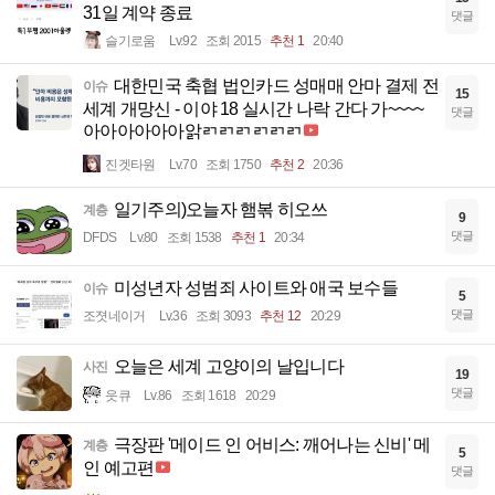
31일 계약 종료
댓글
슬기로움
Lv.92
조회 2015
추천 1
20:40
대한민국 축협 법인카드 성매매 안마 결제 전
이슈
15
세계 개망신 - 이야 18 실시간 나락 간다 가~~~~
댓글
아아아아아아앍ㄺㄺㄺㄺㄺㄺ
진겟타원
Lv.70
조회 1750
추천 2
20:36
일기주의)오늘자 햄볶 히오쓰
계층
9
댓글
DFDS
Lv.80
조회 1538
추천 1
20:34
미성년자 성범죄 사이트와 애국 보수들
이슈
5
댓글
조졋네이거
Lv.36
조회 3093
추천 12
20:29
오늘은 세계 고양이의 날입니다
사진
19
댓글
읏큐
Lv.86
조회 1618
20:29
극장판 '메이드 인 어비스: 깨어나는 신비' 메
계층
5
인 예고편
댓글