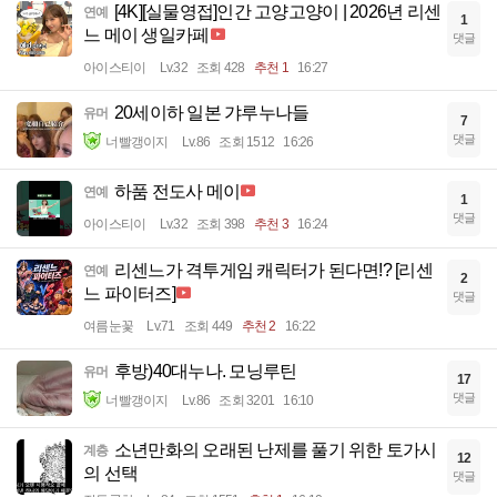
[4K][실물영접]인간 고양고양이 | 2026년 리센
연예
1
느 메이 생일카페
댓글
아이스티이
Lv.32
조회 428
추천 1
16:27
20세이하 일본 갸루누나들
유머
7
댓글
너빨갱이지
Lv.86
조회 1512
16:26
하품 전도사 메이
연예
1
댓글
아이스티이
Lv.32
조회 398
추천 3
16:24
리센느가 격투게임 캐릭터가 된다면!? [리센
연예
2
느 파이터즈]
댓글
여름눈꽃
Lv.71
조회 449
추천 2
16:22
후방)40대누나. 모닝루틴
유머
17
댓글
너빨갱이지
Lv.86
조회 3201
16:10
소년만화의 오래된 난제를 풀기 위한 토가시
계층
12
의 선택
댓글