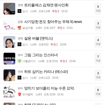
트리플에스 김채연 팬사인회
연예
5
댓글
입사
Lv.94
조회 1149
추천 2
15:52
사기당한 돈도 찾아주는 우체국.news
감동
3
댓글
달섭지롱
Lv.94
조회 1427
추천 1
15:51
설윤 버블 (엔믹스)
연예
4
댓글
입사
Lv.94
조회 822
추천 1
15:48
그림 그리는 인스타녀
유머
7
댓글
너빨갱이지
Lv.86
조회 1531
추천 1
15:48
하트 삼키는 카리나 (에스파)
연예
3
댓글
입사
Lv.94
조회 1122
15:45
양치기 보더콜리 지능 수준 요약.
유머
6
댓글
전자팔찌
Lv.93
조회 2236
15:41
하영 (프로미스나인)