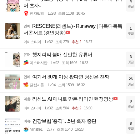
4
머 츠자..
댓글
전자팔찌
Lv.93
조회 1108
16:45
RESCENE(리센느) - Runaway | 다독다독독
연예
1
서콘서트 (경인방송)
댓글
아이스티이
Lv.32
조회 279
추천 2
16:37
챗지피티 불매 선언한 유튜버
유머
3
댓글
미스터사탄
Lv.92
조회 1606
16:33
여기서 30개 이상 봤다면 당신은 진짜
연예
26
댓글
달섭지롱
Lv.94
조회 1509
16:32
리센느 AI 애니로 만든 리마인 헌정영상
계층
0
댓글
아이스티이
Lv.32
조회 504
추천 2
16:30
건강보험 '충격'…5년 흑자 중단
이슈
8
댓글
Minstre1
Lv.77
조회 1640
16:28