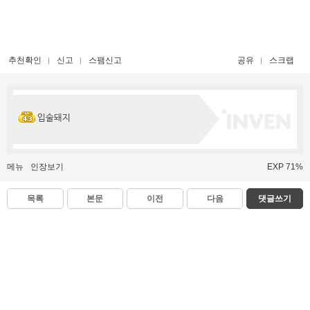
추천확인
신고
스팸신고
공유
스크랩
입술돼지
메뉴
인장보기
EXP 71%
목록
본문
이전
다음
댓글쓰기