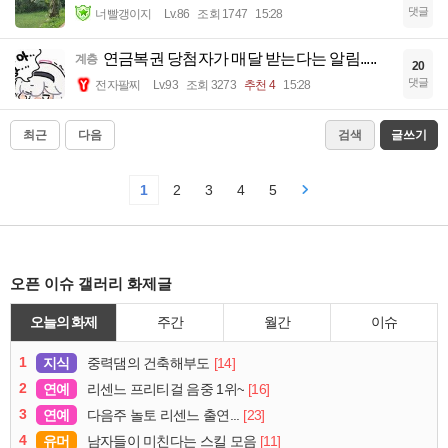
댓글
너빨갱이지
Lv.86
조회 1747
15:28
연금복권 당첨자가 매달 받는다는 알림.....
계층
20
댓글
전자팔찌
Lv.93
조회 3273
추천 4
15:28
최근
다음
검색
글쓰기
1
2
3
4
5
오픈 이슈 갤러리 화제글
오늘의 화제
주간
월간
이슈
1
지식
[14]
중력댐의 건축해부도
2
연예
[16]
리센느 프리티걸 음중 1위~
3
연예
[23]
다음주 놀토 리센느 출연...
4
유머
[11]
남자들이 미친다는 스킬 모음