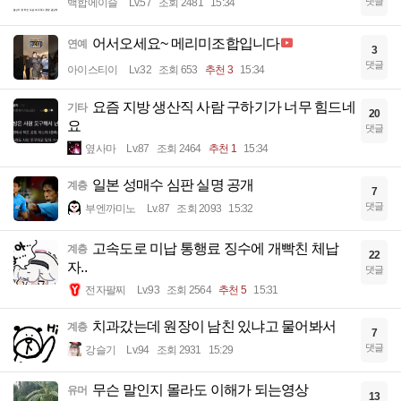
댓글
백합에이슬
Lv.57
조회 2481
15:34
어서오세요~ 메리미조합입니다
연예
3
댓글
아이스티이
Lv.32
조회 653
추천 3
15:34
요즘 지방 생산직 사람 구하기가 너무 힘드네
기타
20
요
댓글
옆사마
Lv.87
조회 2464
추천 1
15:34
일본 성매수 심판 실명 공개
계층
7
댓글
부엔까미노
Lv.87
조회 2093
15:32
고속도로 미납 통행료 징수에 개빡친 체납
계층
22
자..
댓글
전자팔찌
Lv.93
조회 2564
추천 5
15:31
치과갔는데 원장이 남친 있냐고 물어봐서
계층
7
댓글
강슬기
Lv.94
조회 2931
15:29
무슨 말인지 몰라도 이해가 되는영상
유머
13