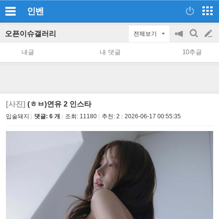
인벤
오픈이슈갤러리
전체보기
공
검
글
지
색
내글
내 댓글
10추글
on/off
쓰
기
[사진]
(ㅎㅂ)연유 2 인스타
입술돼지
댓글: 6 개
조회:
11180
추천:
2
2026-06-17 00:55:35