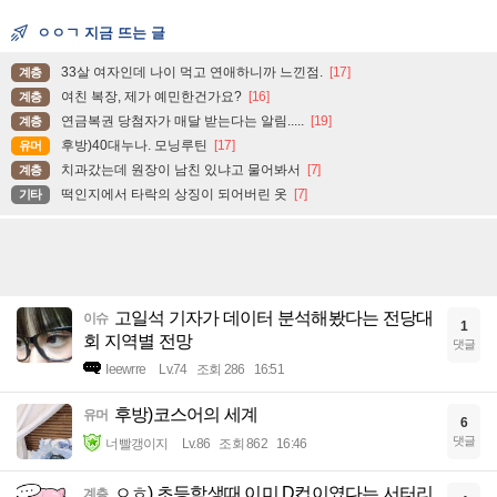
ㅇㅇㄱ 지금 뜨는 글
33살 여자인데 나이 먹고 연애하니까 느낀점.
[17]
계층
여친 복장, 제가 예민한건가요?
[16]
계층
연금복권 당첨자가 매달 받는다는 알림.....
[19]
계층
후방)40대누나. 모닝루틴
[17]
유머
치과갔는데 원장이 남친 있냐고 물어봐서
[7]
계층
떡인지에서 타락의 상징이 되어버린 옷
[7]
기타
고일석 기자가 데이터 분석해봤다는 전당대
이슈
1
회 지역별 전망
댓글
Ieewrre
Lv.74
조회 286
16:51
후방)코스어의 세계
유머
6
댓글
너빨갱이지
Lv.86
조회 862
16:46
ㅇㅎ) 초등학생때 이미 D컵이였다는 서터리
계층