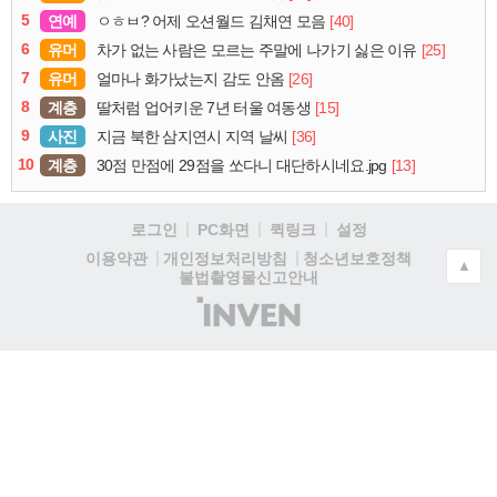
5
연예
[40]
ㅇㅎㅂ? 어제 오션월드 김채연 모음
6
유머
[25]
차가 없는 사람은 모르는 주말에 나가기 싫은 이유
7
유머
[26]
얼마나 화가났는지 감도 안옴
8
계층
[15]
딸처럼 업어키운 7년 터울 여동생
9
사진
[36]
지금 북한 삼지연시 지역 날씨
10
계층
[13]
30점 만점에 29점을 쏘다니 대단하시네요.jpg
로그인
PC화면
퀵링크
설정
청소년보호정책
이용약관
개인정보처리방침
▲
불법촬영물신고안내
(주)
인
벤