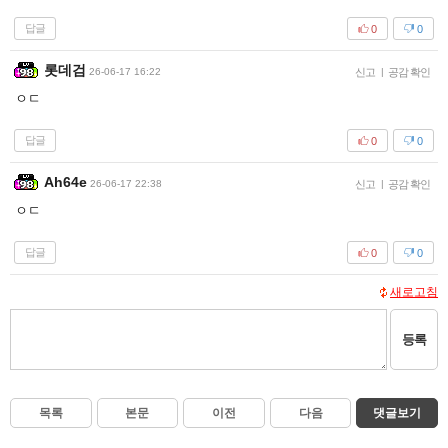
답글
0
0
롯데검
26-06-17 16:22
신고
|
공감 확인
ㅇㄷ
답글
0
0
Ah64e
26-06-17 22:38
신고
|
공감 확인
ㅇㄷ
답글
0
0
새로고침
등록
목록
본문
이전
다음
댓글보기