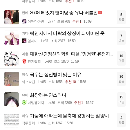
작두콩차
Lv.84
조회 1551
추천 1
16:10
260808 있지 팬미팅 중 유나 버블팝
연예
5
댓글
어쩌다한번
Lv.77
조회 768
추천 1
16:09
떡인지에서 타락의 상징이 되어버린 옷
기타
7
댓글
옆사마
Lv.87
조회 2877
15:59
대한신경정신의학회 피셜, '멍청한' 유전자...
계층
10
댓글
전자팔찌
Lv.93
조회 1870
15:59
극우는 정신병이 맞는 이유
이슈
30
댓글
세프라딘
Lv.85
조회 1856
추천 10
15:58
화장하는 인스타녀
유머
15
댓글
너빨갱이지
Lv.86
조회 2299
추천 1
15:57
가뭄에 애타는데 물축제 강행하는 밀양시
이슈
4
댓글
작두콩차
Lv.84
조회 1367
15:56