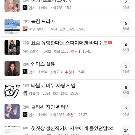
연예
2
댓글
입사
Lv.94
조회 785
15:41
북한 드라마
기타
5
댓글
휴면아이디
Lv.84
조회 1321
15:41
요즘 유행한다는 스파이더맨 바디수트
계층
0
댓글
아이스티이
Lv.32
조회 1169
추천 1
15:41
엔믹스 설윤
연예
1
댓글
입사
Lv.94
조회 714
추천 1
15:40
타블로 비누 사탕 게임
계층
5
댓글
강슬기
Lv.94
조회 1341
15:38
클라씨 지민 워터밤
연예
7
댓글
입사
Lv.94
조회 1357
추천 1
15:37
첫짓장 생산직가서 사수에게 들었던말.txt
유머
17