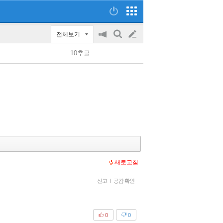
전체보기
공
검
글
지
색
10추글
on/off
쓰
기
새로고침
신고
|
공감 확인
0
0