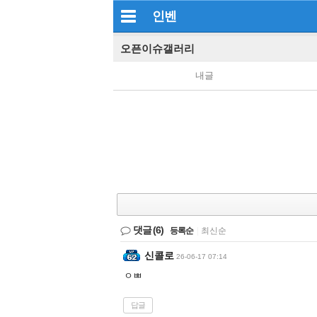
인벤
오픈이슈갤러리
내글
댓글
(6)
등록순
|
최신순
신콜로
26-06-17 07:14
ㅇㅃ
답글