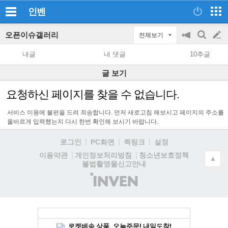
인벤
오픈이슈갤러리
전체보기
공
검
글
지
색
내글
내 댓글
10추글
on/off
쓰
글 보기
기
요청하신 페이지를 찾을 수 없습니다.
서비스 이용에 불편을 드려 죄송합니다. 먼저 새로고침 해보시고 페이지의 주소를
올바르게 입력했는지 다시 한번 확인해 보시기 바랍니다.
로그인
PC화면
퀵링크
설정
청소년보호정책
이용약관
개인정보처리방침
▲
불법촬영물신고안내
(주)
인
벤