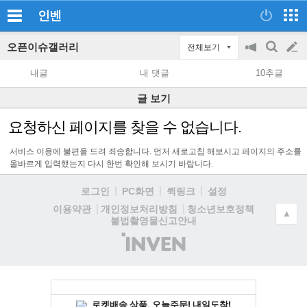
인벤
오픈이슈갤러리
전체보기
공
검
글
지
색
내글
내 댓글
10추글
on/off
쓰
글 보기
기
요청하신 페이지를 찾을 수 없습니다.
서비스 이용에 불편을 드려 죄송합니다. 먼저 새로고침 해보시고 페이지의 주소를
올바르게 입력했는지 다시 한번 확인해 보시기 바랍니다.
로그인
PC화면
퀵링크
설정
청소년보호정책
이용약관
개인정보처리방침
▲
불법촬영물신고안내
(주)
인
벤