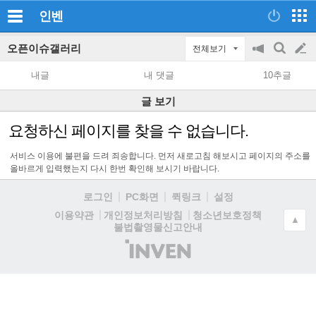
인벤
오픈이슈갤러리
전체보기
공
검
글
지
색
내글
내 댓글
10추글
on/off
쓰
글 보기
기
요청하신 페이지를 찾을 수 없습니다.
서비스 이용에 불편을 드려 죄송합니다. 먼저 새로고침 해보시고 페이지의 주소를
올바르게 입력했는지 다시 한번 확인해 보시기 바랍니다.
로그인
PC화면
퀵링크
설정
청소년보호정책
이용약관
개인정보처리방침
▲
불법촬영물신고안내
(주)
인
벤