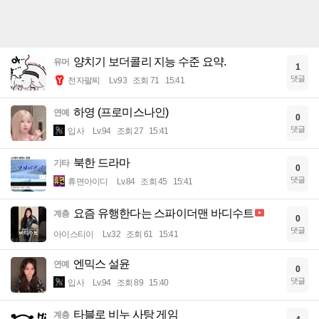
양치기 보더콜리 지능 수준 요약.
유머
1
댓글
전자팔찌
Lv.93
조회 71
15:41
하영 (프로미스나인)
연예
0
댓글
입사
Lv.94
조회 27
15:41
북한 드라마
기타
0
댓글
휴면아이디
Lv.84
조회 45
15:41
요즘 유행한다는 스파이더맨 바디수트
계층
0
댓글
아이스티이
Lv.32
조회 61
15:41
엔믹스 설윤
연예
0
댓글
입사
Lv.94
조회 89
15:40
타블로 비누 사탕 게임
계층