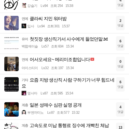
4
댓글
강슬기
Lv.94
조회 254
15:38
클라씨 지민 워터밤
연예
2
댓글
입사
Lv.94
조회 301
15:37
첫짓장 생산직가서 사수에게 들었던말.txt
유머
6
댓글
백합에이슬
Lv.57
조회 604
15:34
어서오세요~ 메리미조합입니다
연예
0
댓글
아이스티이
Lv.32
조회 197
15:34
요즘 지방 생산직 사람 구하기가 너무 힘드네
기타
6
요
댓글
옆사마
Lv.87
조회 595
15:34
일본 성매수 심판 실명 공개
계층
4
댓글
부엔까미노
Lv.87
조회 577
15:32
고속도로 미납 통행료 징수에 개빡친 체납
계층
13