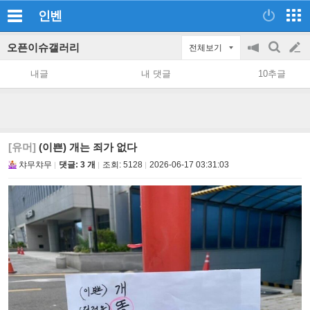
인벤
오픈이슈갤러리
전체보기
공
검
글
지
색
내글
내 댓글
10추글
on/off
쓰
기
[유머]
(이쁜) 개는 죄가 없다
챠무챠무
댓글: 3 개
조회:
5128
2026-06-17 03:31:03