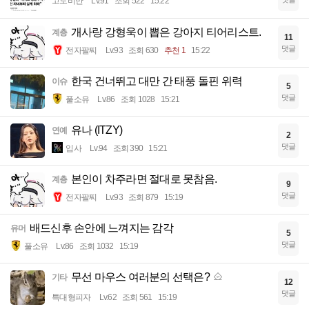
고도비만
Lv.91
조회 522
15:22
개사랑 강형욱이 뽑은 강아지 티어리스트.
계층
11
댓글
전자팔찌
Lv.93
조회 630
추천 1
15:22
한국 건너뛰고 대만 간 태풍 돌핀 위력
이슈
5
댓글
풀소유
Lv.86
조회 1028
15:21
유나 (ITZY)
연예
2
댓글
입사
Lv.94
조회 390
15:21
본인이 차주라면 절대로 못참음.
계층
9
댓글
전자팔찌
Lv.93
조회 879
15:19
배드신후 손안에 느껴지는 감각
유머
5
댓글
풀소유
Lv.86
조회 1032
15:19
무선 마우스 여러분의 선택은?
기타
12
댓글
특대형피자
Lv.62
조회 561
15:19