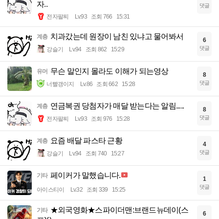
자..
댓글
전자팔찌
Lv.93
조회 766
15:31
치과갔는데 원장이 남친 있냐고 물어봐서
계층
6
댓글
강슬기
Lv.94
조회 862
15:29
무슨 말인지 몰라도 이해가 되는영상
유머
8
댓글
너빨갱이지
Lv.86
조회 662
15:28
연금복권 당첨자가 매달 받는다는 알림.....
계층
8
댓글
전자팔찌
Lv.93
조회 976
15:28
요즘 배달 파스타 근황
계층
4
댓글
강슬기
Lv.94
조회 740
15:27
페이커가 말했습니다.
기타
1
댓글
아이스티이
Lv.32
조회 339
15:25
★외국영화★스파이더맨:브랜드뉴데이(스
기타
6