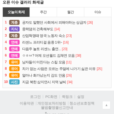
오픈 이슈 갤러리 화제글
오늘의 화제
주간
월간
이슈
1
계층
[26]
공자도 말했던 사회에서 피해야하는 상급자
2
지식
[14]
중력댐의 건축해부도
3
계층
[23]
산업혁명때 영국 노동자 숙소
4
연예
[16]
리센느 프리티걸 음중 1위~
5
연예
[23]
다음주 놀토 리센느 출연...
6
연예
[38]
ㅇㅎㅂ? 어제 오션월드 김채연 모음
7
유머
[11]
남자들이 미친다는 스킬 모음
8
유머
[25]
차가 없는 사람은 모르는 주말에 나가기 싫은 이유
9
유머
[26]
얼마나 화가났는지 감도 안옴
10
사진
[34]
지금 북한 삼지연시 지역 날씨
로그인
PC화면
퀵링크
설정
청소년보호정책
이용약관
개인정보처리방침
▲
불법촬영물신고안내