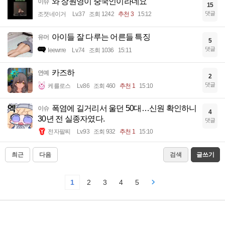
와 장원영이 중국인이라네요
이슈
15
댓글
조졋네이거
Lv.37
조회 1242
추천 3
15:12
아이들 잘 다루는 어른들 특징
유머
5
댓글
Ieewrre
Lv.74
조회 1036
15:11
카즈하
연예
2
댓글
케를로스
Lv.86
조회 460
추천 1
15:10
폭염에 길거리서 울던 50대…신원 확인하니
이슈
4
30년 전 실종자였다.
댓글
전자팔찌
Lv.93
조회 932
추천 1
15:10
최근
다음
검색
글쓰기
1
2
3
4
5