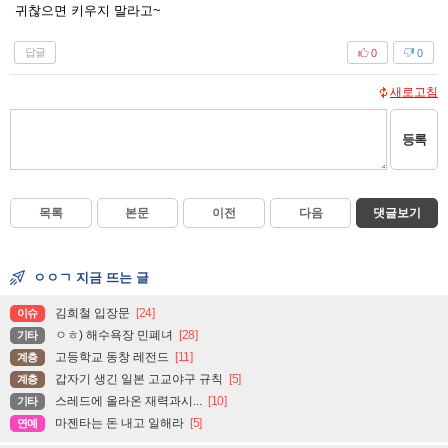
귀찮으면 키우지 말라고~
답글
0
0
새로고침
등록
목록
본문
이전
다음
댓글보기
ㅇㅇㄱ 지금 뜨는 글
김희철 입장문
[24]
이슈
ㅇㅎ) 해수욕장 민폐녀
[28]
기타
고등학교 동창 레전드
[11]
계층
갑자기 생긴 일본 고교야구 규칙
[5]
계층
스레드에 올라온 재력과시...
[10]
기타
마젠타는 돈 내고 일해라
[5]
연예