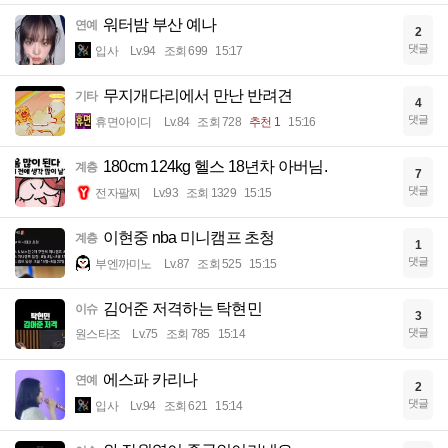
워터밤 부산 예나
연예
2
댓글
입사
Lv.94
조회 699
15:17
무지개다리에서 만난 반려견
기타
4
댓글
휴면아이디
Lv.84
조회 728
추천 1
15:16
180cm 124kg 헬스 18년차 아버님.
계층
7
댓글
전자팔찌
Lv.93
조회 1329
15:15
이현중 nba 미니캠프 초청
계층
1
댓글
부엔까미노
Lv.87
조회 525
15:15
김어준 저격하는 탁현민
이슈
3
댓글
원스타조
Lv.75
조회 785
15:14
에스파 카리나
연예
2
댓글
입사
Lv.94
조회 621
15:14