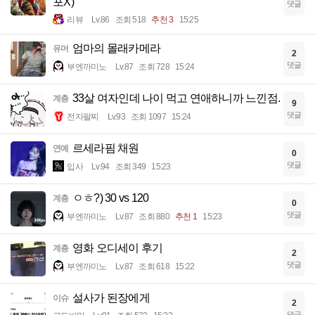
포X)
댓글
리뷰
Lv.86
조회 518
추천 3
15:25
엄마의 몰래카메라
유머
2
댓글
부엔까미노
Lv.87
조회 728
15:24
33살 여자인데 나이 먹고 연애하니까 느낀점.
계층
9
댓글
전자팔찌
Lv.93
조회 1097
15:24
르세라핌 채원
연예
0
댓글
입사
Lv.94
조회 349
15:23
ㅇㅎ?) 30 vs 120
계층
0
댓글
부엔까미노
Lv.87
조회 880
추천 1
15:23
영화 오디세이 후기
계층
2
댓글
부엔까미노
Lv.87
조회 618
15:22
설사가 된장에게
이슈
2
댓글