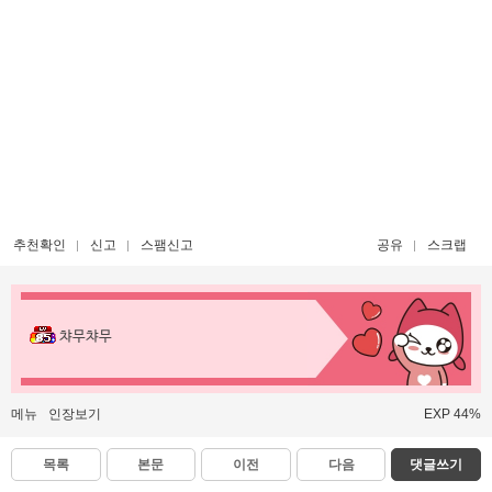
추천확인
신고
스팸신고
공유
스크랩
챠무챠무
메뉴
인장보기
EXP 44%
목록
본문
이전
다음
댓글쓰기