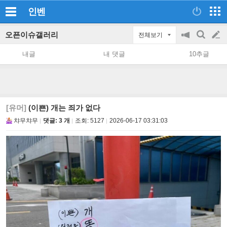
인벤
오픈이슈갤러리
전체보기
공
검
글
지
색
내글
내 댓글
10추글
on/off
쓰
기
[유머]
(이쁜) 개는 죄가 없다
챠무챠무
댓글: 3 개
조회:
5127
2026-06-17 03:31:03