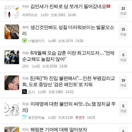
김민새가 진짜로 당 쪼개기 들어갔네요
이슈
22
댓글
하루5프로
Lv.50
조회 1691
14:40
생긴것만봐도 성질 더러워보이는 벌꿀오소
유머
15
리
댓글
너빨갱이지
Lv.86
조회 1674
14:39
6개월째 모습 감춘 이란 최고지도자…"언제
이슈
5
순교해도 놀랍지 않아"
댓글
균터
Lv.42
조회 1059
14:36
[단독] “차 진입 불편해서”…인천 부평감리교
이슈
19
회, 도로 중앙선 ‘검은 페인트’로 지워
댓글
입사
Lv.94
조회 1882
14:32
이재명에 대한 불안의 씨앗.. (노잼 정치글 주
이슈
5
의)
댓글
평온한하늘
Lv.82
조회 1158
추천 5
14:29
헤링본 기어에 대해 알아보자
지식
5