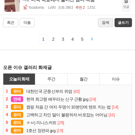
10
댓글
Nozdormu
Lv.90
조회 2863
추천 2
13:51
최근
다음
검색
글쓰기
1
2
3
4
5
오픈 이슈 갤러리 화제글
오늘의 화제
주간
월간
이슈
1
유머
[42]
대한민국 군종신부의 위엄
2
연예
[24]
현역 최고령 배우라는 신구 근황.jpg
3
유머
[14]
캠핑 처음 간 여자 두명이 10분만에 텐트 치는 법
4
유머
[16]
고백하고 차인 딸이 불평하자 바로잡는 어머님
5
유머
[29]
ㅎㅂ) 미니스커트
6
유머
[19]
1호선 장판파.jpg