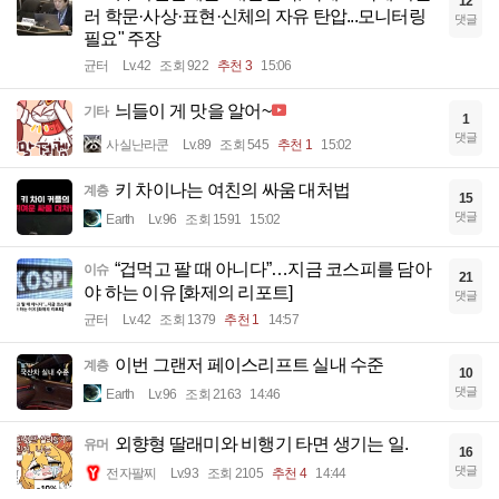
12
러 학문·사상·표현·신체의 자유 탄압...모니터링
댓글
필요" 주장
균터
Lv.42
조회 922
추천 3
15:06
늬들이 게 맛을 알어~
기타
1
댓글
사실난라쿤
Lv.89
조회 545
추천 1
15:02
키 차이나는 여친의 싸움 대처법
계층
15
댓글
Earth
Lv.96
조회 1591
15:02
“겁먹고 팔 때 아니다”…지금 코스피를 담아
이슈
21
야 하는 이유 [화제의 리포트]
댓글
균터
Lv.42
조회 1379
추천 1
14:57
이번 그랜저 페이스리프트 실내 수준
계층
10
댓글
Earth
Lv.96
조회 2163
14:46
외향형 딸래미와 비행기 타면 생기는 일.
유머
16
댓글
전자팔찌
Lv.93
조회 2105
추천 4
14:44