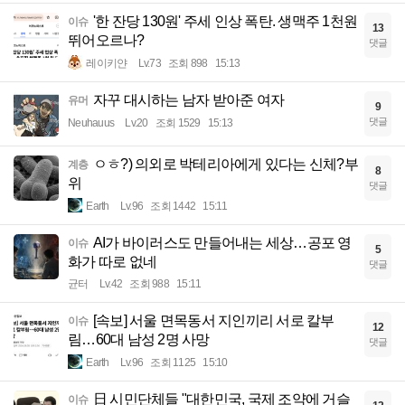
'한 잔당 130원' 주세 인상 폭탄. 생맥주 1천원
이슈
13
뛰어오르나?
댓글
레이키얀
Lv.73
조회 898
15:13
자꾸 대시하는 남자 받아준 여자
유머
9
댓글
Neuhauus
Lv.20
조회 1529
15:13
ㅇㅎ?) 의외로 박테리아에게 있다는 신체?부
계층
8
위
댓글
Earth
Lv.96
조회 1442
15:11
AI가 바이러스도 만들어내는 세상…공포 영
이슈
5
화가 따로 없네
댓글
균터
Lv.42
조회 988
15:11
[속보] 서울 면목동서 지인끼리 서로 칼부
이슈
12
림…60대 남성 2명 사망
댓글
Earth
Lv.96
조회 1125
15:10
日 시민단체들 "대한민국, 국제 조약에 거슬
이슈