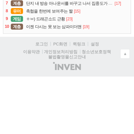
7
계층
[17]
단지 내 방송 아나운서를 바꾸고 나서 집중도가 확 올라갔다는 한 아파트의 안내방송
8
유머
[15]
축협을 한번에 보여주는 짤
9
게임
[23]
ㅎㅂ) 드래곤소드 근황
10
계층
[19]
이젠 다시는 못 보는 삼파이더맨
로그인
PC화면
퀵링크
설정
청소년보호정책
이용약관
개인정보처리방침
▲
불법촬영물신고안내
(주)
인
벤