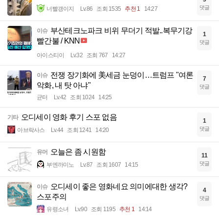
댓글
너빨갱이지
Lv.86
조회 1535
추천 1
14:27
부산테크노파크 비위 무더기 적발..복무기강
이슈
1
빨간불 / KNN
댓글
아이스티이
Lv.32
조회 767
14:27
전쟁 장기화에 美세금 눈덩이…트럼프 "여론
이슈
7
악화, 내 탓 아냐"
댓글
균터
Lv.42
조회 1024
14:25
오디세이 영화 후기 스포 없음
기타
1
댓글
아브락사스
Lv.44
조회 1241
14:20
오늘은 좀 시원함
유머
11
댓글
부엔까미노
Lv.87
조회 1607
14:15
오디세이 좋은 영화네요 의미에대한 생각?
이슈
4
스포주의
댓글
유령소녀
Lv.90
조회 1195
추천 1
14:14