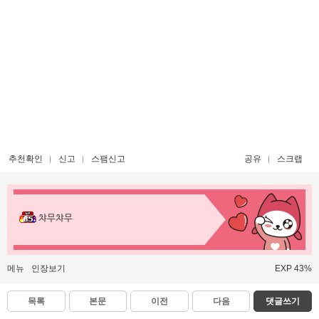
추천확인
신고
스팸신고
공유
스크랩
챠무챠무
메뉴
인장보기
EXP 43%
목록
본문
이전
다음
댓글쓰기