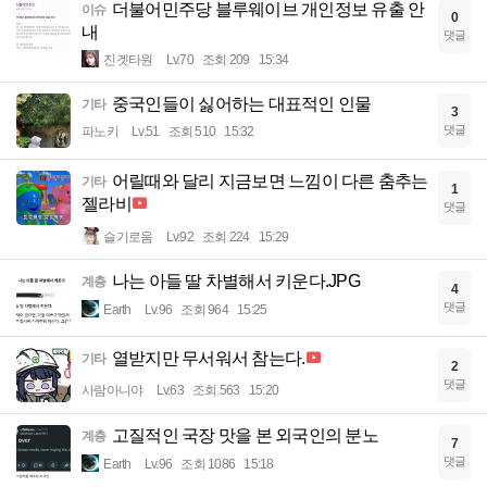
더불어민주당 블루웨이브 개인정보 유출 안
이슈
0
내
댓글
진겟타원
Lv.70
조회 209
15:34
중국인들이 싫어하는 대표적인 인물
기타
3
댓글
파노키
Lv.51
조회 510
15:32
어릴때와 달리 지금보면 느낌이 다른 춤추는
기타
1
젤라비
댓글
슬기로움
Lv.92
조회 224
15:29
나는 아들 딸 차별해서 키운다.JPG
계층
4
댓글
Earth
Lv.96
조회 964
15:25
열받지만 무서워서 참는다.
기타
2
댓글
사람아니야
Lv.63
조회 563
15:20
고질적인 국장 맛을 본 외국인의 분노
계층
7
댓글
Earth
Lv.96
조회 1086
15:18