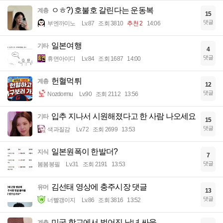
ㅇㅎ?) 호불호 갈린다는 운동복
계층
15
댓글
부엔까미노
Lv.87
조회 3810
추천 2
14:06
일본여행
기타
4
댓글
휴면아이디
Lv.84
조회 1687
14:00
헌혈먹튀
계층
12
댓글
Nozdormu
Lv.90
조회 2112
13:56
입추 지나서 시원해졌다고 한 사람 나오세요
기타
15
댓글
색과질감
Lv.72
조회 2699
13:53
일본원폭이 한발더?
지식
7
댓글
봄봄봉필
Lv.31
조회 2191
13:53
김선태 영상에 충주시장 댓글
유머
13
댓글
너빨갱이지
Lv.86
조회 3816
13:52
미국 학교에서 벌어진 남녀 싸움
계층