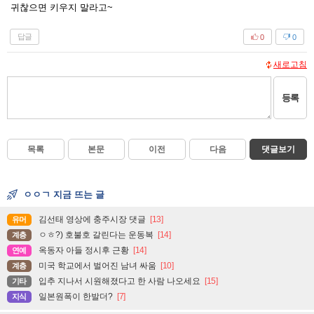
귀찮으면 키우지 말라고~
답글
0
0
새로고침
등록
목록
본문
이전
다음
댓글보기
ㅇㅇㄱ 지금 뜨는 글
김선태 영상에 충주시장 댓글
[13]
유머
ㅇㅎ?) 호불호 갈린다는 운동복
[14]
계층
옥동자 아들 정시후 근황
[14]
연예
미국 학교에서 벌어진 남녀 싸움
[10]
계층
입추 지나서 시원해졌다고 한 사람 나오세요
[15]
기타
일본원폭이 한발더?
[7]
지식