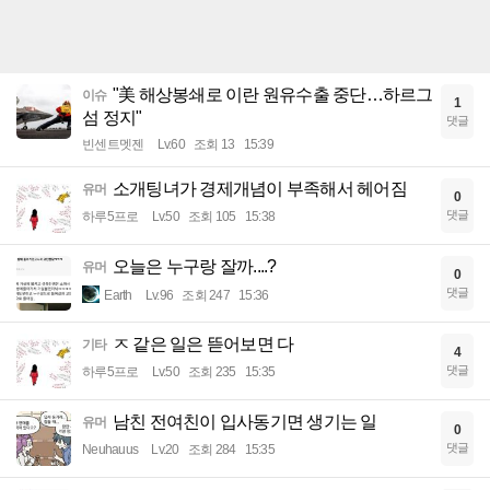
"美 해상봉쇄로 이란 원유수출 중단…하르그
이슈
1
섬 정지"
댓글
빈센트멧젠
Lv.60
조회 13
15:39
소개팅녀가 경제개념이 부족해서 헤어짐
유머
0
댓글
하루5프로
Lv.50
조회 105
15:38
오늘은 누구랑 잘까....?
유머
0
댓글
Earth
Lv.96
조회 247
15:36
ㅈ 같은 일은 뜯어보면 다
기타
4
댓글
하루5프로
Lv.50
조회 235
15:35
남친 전여친이 입사동기면 생기는 일
유머
0
댓글
Neuhauus
Lv.20
조회 284
15:35