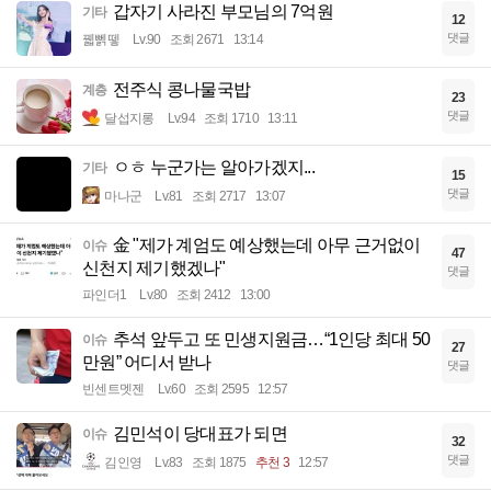
갑자기 사라진 부모님의 7억원
기타
12
댓글
꿻뻵뗗
Lv.90
조회 2671
13:14
전주식 콩나물국밥
계층
23
댓글
달섭지롱
Lv.94
조회 1710
13:11
ㅇㅎ 누군가는 알아가겠지...
기타
15
댓글
마나군
Lv.81
조회 2717
13:07
金 "제가 계엄도 예상했는데 아무 근거없이
이슈
47
신천지 제기했겠나"
댓글
파인더1
Lv.80
조회 2412
13:00
추석 앞두고 또 민생지원금…“1인당 최대 50
이슈
27
만원” 어디서 받나
댓글
빈센트멧젠
Lv.60
조회 2595
12:57
김민석이 당대표가 되면
이슈
32
댓글
김인영
Lv.83
조회 1875
추천 3
12:57