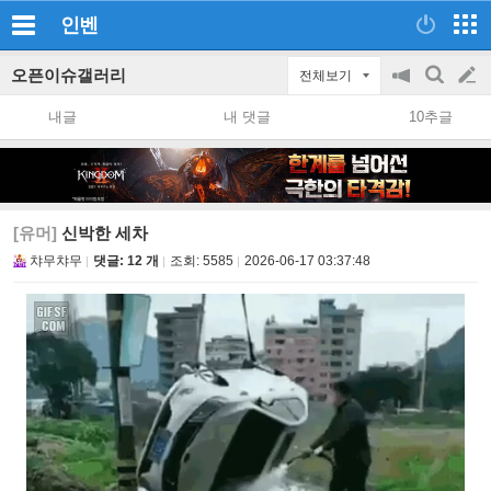
인벤
오픈이슈갤러리
전체보기
공
검
글
지
색
내글
내 댓글
10추글
on/off
쓰
기
[유머]
신박한 세차
챠무챠무
댓글: 12 개
조회:
5585
2026-06-17 03:37:48