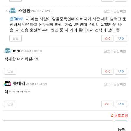
스텐판
26-06-17 12:42
신고
|
공감 확인
@Draco
내 아는 사람이 알콜중독인데 아버지가 사준 세차 술먹고 운
전해서 반년타고 논두렁에 빠짐 차값 3천인데 수리비 1700만원 나
옴 저 진흙 운전석 부터 엔진 룸 다 기어 들어가서 견적이 많이 뜸
답글
0
0
mrx
26-06-17 09:30
신고
|
공감 확인
적재함 더러워질까봐
답글
0
0
롯데검
26-06-17 16:30
신고
|
공감 확인
엌ㅋㅋㅋㅋㅋㅋ
답글
0
0
새로고침
등록