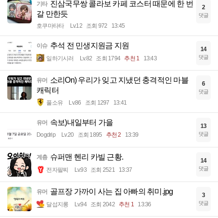
진삼국무쌍 콜라보 카페 코스터 때문에 한 번
기타
2
갈 만한듯
댓글
호쿠마타타
Lv.12
조회 972
13:45
추석 전 민생지원금 지원
이슈
14
댓글
일하기시러
Lv.82
조회 1794
추천 1
13:43
소리On) 우리가 잊고 지냈던 충격적인 마블
유머
6
캐릭터
댓글
풀소유
Lv.86
조회 1297
13:41
속보)내일부터 가을
유머
13
댓글
Dogdrip
Lv.20
조회 1895
추천 2
13:39
슈퍼맨 헨리 카빌 근황.
계층
14
댓글
전자팔찌
Lv.93
조회 2521
13:37
골프장 가까이 사는 집 아빠의 취미.jpg
유머
3
댓글
달섭지롱
Lv.94
조회 2042
추천 1
13:36