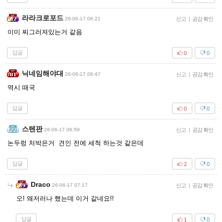
라라크로포드
26-06-17 06:21
신고
|
공감 확인
이미 찌그러져있는거 같음
답글
0
0
닉네임해야대
26-06-17 06:47
신고
|
공감 확인
역시 때국
답글
0
0
스텐판
26-06-17 06:59
신고
|
공감 확인
논두렁 처박은거 견인 전에 세척 하는것 같은데
답글
2
0
Draco
26-06-17 07:17
신고
|
공감 확인
오! 왜저러나 했는데 이거 같네요!!
답글
1
0