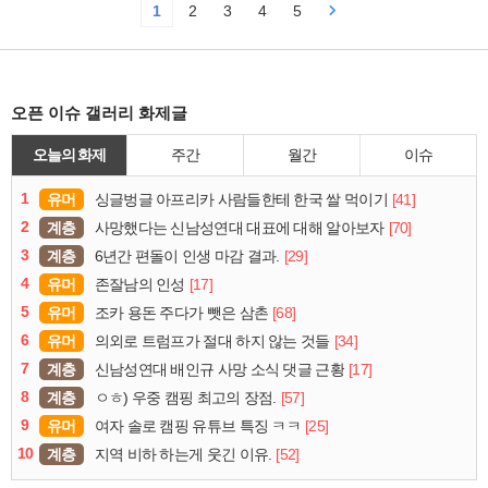
1
2
3
4
5
오픈 이슈 갤러리 화제글
오늘의 화제
주간
월간
이슈
1
유머
[41]
싱글벙글 아프리카 사람들한테 한국 쌀 먹이기
2
계층
[70]
사망했다는 신남성연대 대표에 대해 알아보자
3
계층
[29]
6년간 편돌이 인생 마감 결과.
4
유머
[17]
존잘남의 인성
5
유머
[68]
조카 용돈 주다가 뺏은 삼촌
6
유머
[34]
의외로 트럼프가 절대 하지 않는 것들
7
계층
[17]
신남성연대 배인규 사망 소식 댓글 근황
8
계층
[57]
ㅇㅎ) 우중 캠핑 최고의 장점.
9
유머
[25]
여자 솔로 캠핑 유튜브 특징 ㅋㅋ
10
계층
[52]
지역 비하 하는게 웃긴 이유.