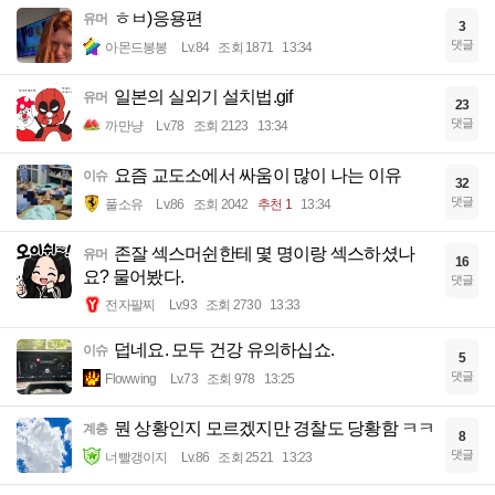
ㅎㅂ)응용편
유머
3
댓글
아몬드봉봉
Lv.84
조회 1871
13:34
일본의 실외기 설치법.gif
유머
23
댓글
까만냥
Lv.78
조회 2123
13:34
요즘 교도소에서 싸움이 많이 나는 이유
이슈
32
댓글
풀소유
Lv.86
조회 2042
추천 1
13:34
존잘 섹스머쉰한테 몇 명이랑 섹스하셨나
유머
16
요? 물어봤다.
댓글
전자팔찌
Lv.93
조회 2730
13:33
덥네요. 모두 건강 유의하십쇼.
이슈
5
댓글
Flowwing
Lv.73
조회 978
13:25
뭔 상황인지 모르겠지만 경찰도 당황함 ㅋㅋ
계층
8
댓글
너빨갱이지
Lv.86
조회 2521
13:23