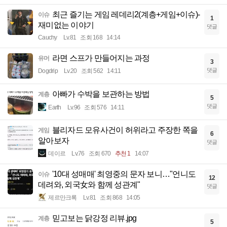
최근 즐기는 게임 레데리2(계층+게임+이슈)-
이슈
1
재미없는 이야기
댓글
Cauchy
Lv.81
조회 168
14:14
라면 스프가 만들어지는 과정
유머
3
댓글
Dogdrip
Lv.20
조회 562
14:11
아빠가 수박을 보관하는 방법
계층
5
댓글
Earth
Lv.96
조회 576
14:11
블리자드 모유사건이 허위라고 주장한 쪽을
게임
6
알아보자
댓글
데이르
Lv.76
조회 670
추천 1
14:07
'10대 성매매' 최영중의 문자 보니…"언니도
이슈
12
데려와, 외국女와 함께 성관계"
댓글
제르만크록
Lv.81
조회 868
14:05
믿고보는 닭강정 리뷰.jpg
계층
5