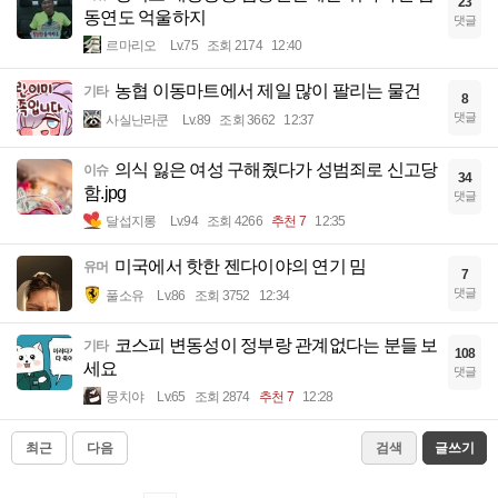
23
동연도 억울하지
댓글
르마리오
Lv.75
조회 2174
12:40
농협 이동마트에서 제일 많이 팔리는 물건
기타
8
댓글
사실난라쿤
Lv.89
조회 3662
12:37
의식 잃은 여성 구해줬다가 성범죄로 신고당
이슈
34
함.jpg
댓글
달섭지롱
Lv.94
조회 4266
추천 7
12:35
미국에서 핫한 젠다이야의 연기 밈
유머
7
댓글
풀소유
Lv.86
조회 3752
12:34
코스피 변동성이 정부랑 관계없다는 분들 보
기타
108
세요
댓글
뭉치야
Lv.65
조회 2874
추천 7
12:28
최근
다음
검색
글쓰기