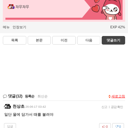
챠무챠무
메뉴
인장보기
EXP 42%
목록
본문
이전
다음
댓글쓰기
댓글
(12)
등록순
|
최신순
새로고침
천상초
26-06-17 03:42
신고
|
공감 확인
일단 물에 담가서 때를 불려야
답글
0
0