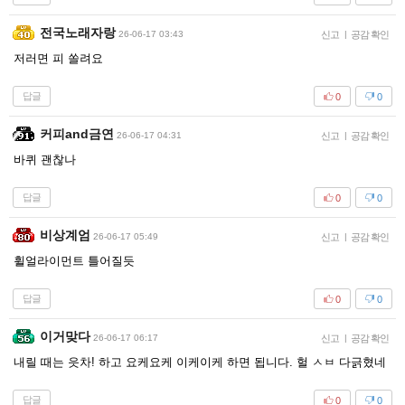
전국노래자랑
26-06-17 03:43
신고
|
공감 확인
저러면 피 쏠려요
답글
0
0
커피and금연
26-06-17 04:31
신고
|
공감 확인
바퀴 괜찮나
답글
0
0
비상계엄
26-06-17 05:49
신고
|
공감 확인
휠얼라이먼트 틀어질듯
답글
0
0
이거맞다
26-06-17 06:17
신고
|
공감 확인
내릴 때는 읏차! 하고 요케요케 이케이케 하면 됩니다. 헐 ㅅㅂ 다긁혔네
답글
0
0