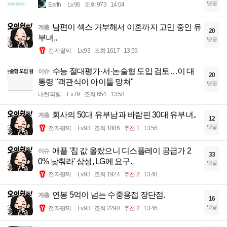
댓글
Earth
Lv.96
조회 973
14:04
남편이 섹스 거부해서 이혼까지 고민 중인 유
계층
20
부녀..
댓글
전자팔찌
Lv.93
조회 1617
13:59
수능 절대평가·서·논술형 도입 검토…이 대
이슈
20
통령 "객관식이 아이들 망쳐"
댓글
내란의힘
Lv.79
조회 654
13:58
회사의 50대 유부남과 바람핀 30대 유부녀..
계층
12
댓글
전자팔찌
Lv.93
조회 1886
추천 1
13:56
애플 '칩 값 올랐으니 디스플레이 공급가 2
이슈
33
0% 낮춰라' 삼성, LG에 요구.
댓글
전자팔찌
Lv.93
조회 1924
추천 2
13:48
연봉 5억이 넘는 수중용접 장단점.
계층
16
댓글
전자팔찌
Lv.93
조회 2290
추천 2
13:46