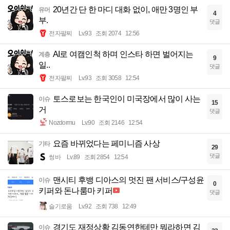
20년간 단 한 마디 대화 없이, 애만 3명인 부
유머
4
부.
댓글
전자팔찌
Lv.93
조회 2074
12:56
AI로 여캠인척 하며 인스타 하면 벌어지는
계층
9
일..
댓글
전자팔찌
Lv.93
조회 3058
12:54
토스로보는 한국인이 미국장에서 많이 사는
이슈
15
거
댓글
Nozdormu
Lv.90
조회 2146
12:54
요즘 바뀌었다는 페미니즘 사상
기타
29
댓글
썽바
Lv.89
조회 2854
12:54
맨시티 후뱅 디아스의 멋진 팬 서비스/구성윤
이슈
0
키퍼와 돈나룸마 키퍼
댓글
슬기로움
Lv.92
조회 738
12:49
경기도 재정상황 김동연한테만 뭐라하면 김
이슈