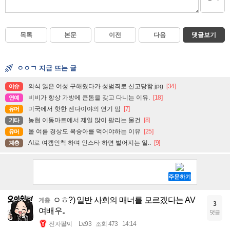
목록
본문
이전
다음
댓글보기
ㅇㅇㄱ 지금 뜨는 글
의식 잃은 여성 구해줬다가 성범죄로 신고당함.jpg
[34]
이슈
비비가 항상 가방에 콘돔을 갖고 다니는 이유.
[18]
연예
미국에서 핫한 젠다이야의 연기 밈
[7]
유머
농협 이동마트에서 제일 많이 팔리는 물건
[8]
기타
올 여름 경상도 복숭아를 먹어야하는 이유
[25]
유머
AI로 여캠인척 하며 인스타 하면 벌어지는 일..
[9]
계층
ㅇㅎ?) 일반 사회의 매너를 모르겠다는 AV
계층
3
여배우..
댓글
전자팔찌
Lv.93
조회 473
14:14