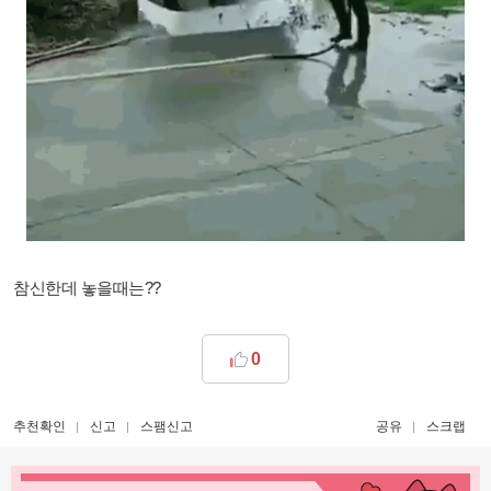
참신한데 놓을때는??
0
추천확인
신고
스팸신고
공유
스크랩