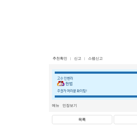
추천확인
신고
스팸신고
고수 인벤러
헌법
주권자 여러분 화이팅!
메뉴
인장보기
목록