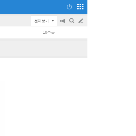
전체보기
공
검
글
지
색
10추글
on/off
쓰
기