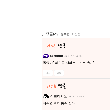
댓글
(28)
등록순
|
최신순
taksaka
26-06-17 04:33
돌았냐? 라인꼴 낼려는거 모르겠니?
답글
이동
아프리카노
26-06-17 04:42
해주면 백퍼 통수 친다