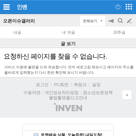
인벤
오픈이슈갤러리
전체보기
공
검
글
지
색
내글
내 댓글
10추글
on/off
쓰
글 보기
기
요청하신 페이지를 찾을 수 없습니다.
서비스 이용에 불편을 드려 죄송합니다. 먼저 새로고침 해보시고 페이지의 주소를
올바르게 입력했는지 다시 한번 확인해 보시기 바랍니다.
로그인
PC화면
퀵링크
설정
청소년보호정책
이용약관
개인정보처리방침
▲
불법촬영물신고안내
(주)
인
벤