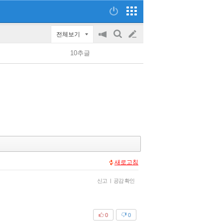
전체보기
공
검
글
지
색
10추글
on/off
쓰
기
새로고침
신고
|
공감 확인
0
0