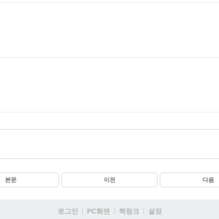
본문
이전
다음
로그인
PC화면
퀵링크
설정