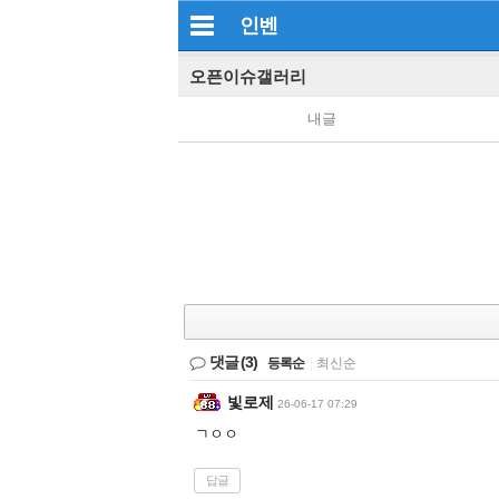
인벤
오픈이슈갤러리
내글
댓글
(3)
등록순
|
최신순
빛로제
26-06-17 07:29
ㄱㅇㅇ
답글