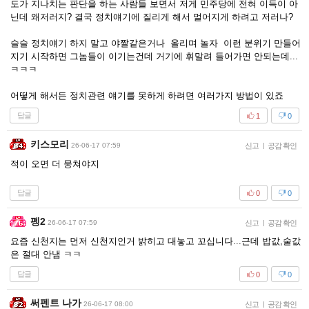
도가 지나치는 판단을 하는 사람들 보면서 저게 민주당에 전혀 이득이 아
닌데 왜저러지? 결국 정치얘기에 질리게 해서 멀어지게 하려고 저러나?
슬슬 정치얘기 하지 말고 야짤같은거나 올리며 놀자 이런 분위기 만들어
지기 시작하면 그놈들이 이기는건데 거기에 휘말려 들어가면 안되는데...
ㅋㅋㅋ
어떻게 해서든 정치관련 얘기를 못하게 하려면 여러가지 방법이 있죠
답글
1
0
키스모리
26-06-17 07:59
신고
|
공감 확인
적이 오면 더 뭉쳐야지
답글
0
0
펭2
26-06-17 07:59
신고
|
공감 확인
요즘 신천지는 먼저 신천지인거 밝히고 대놓고 꼬십니다...근데 밥값,술값
은 절대 안냄 ㅋㅋ
답글
0
0
써펜트 나가
26-06-17 08:00
신고
|
공감 확인