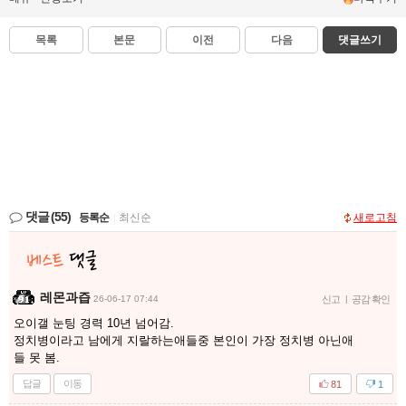
목록
본문
이전
다음
댓글쓰기
댓글
(55)
등록순
|
최신순
새로고침
레몬과즙
26-06-17 07:44
신고
|
공감 확인
오이갤 눈팅 경력 10년 넘어감.
정치병이라고 남에게 지랄하는애들중 본인이 가장 정치병 아닌애
들 못 봄.
답글
이동
81
1