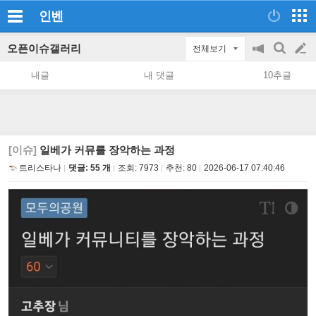
인벤
오픈이슈갤러리
전체보기
공
검
글
지
색
내글
내 댓글
10추글
on/off
쓰
기
[이슈]
일베가 커뮤를 장악하는 과정
트리스타나
댓글: 55 개
조회:
7973
추천:
80
2026-06-17 07:40:46