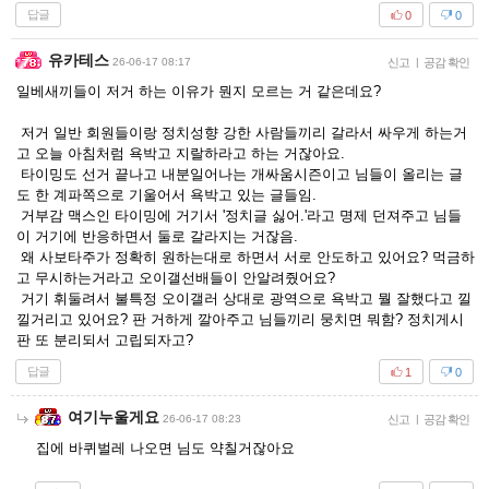
답글
0
0
유카테스
26-06-17 08:17
신고
|
공감 확인
일베새끼들이 저거 하는 이유가 뭔지 모르는 거 같은데요?
저거 일반 회원들이랑 정치성향 강한 사람들끼리 갈라서 싸우게 하는거
고 오늘 아침처럼 욕박고 지랄하라고 하는 거잖아요.
타이밍도 선거 끝나고 내분일어나는 개싸움시즌이고 님들이 올리는 글
도 한 계파쪽으로 기울어서 욕박고 있는 글들임.
거부감 맥스인 타이밍에 거기서 '정치글 싫어.'라고 명제 던져주고 님들
이 거기에 반응하면서 둘로 갈라지는 거잖음.
왜 사보타주가 정확히 원하는대로 하면서 서로 안도하고 있어요? 먹금하
고 무시하는거라고 오이갤선배들이 안알려줬어요?
거기 휘둘려서 불특정 오이갤러 상대로 광역으로 욕박고 뭘 잘했다고 낄
낄거리고 있어요? 판 거하게 깔아주고 님들끼리 뭉치면 뭐함? 정치게시
판 또 분리되서 고립되자고?
답글
1
0
여기누울게요
26-06-17 08:23
신고
|
공감 확인
집에 바퀴벌레 나오면 님도 약칠거잖아요