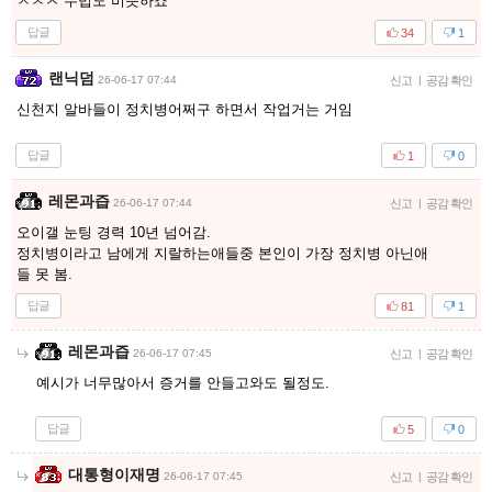
ㅅㅊㅈ 수법도 비슷하죠
답글
34
1
랜닉덤
26-06-17 07:44
신고
|
공감 확인
신천지 알바들이 정치병어쩌구 하면서 작업거는 거임
답글
1
0
레몬과즙
26-06-17 07:44
신고
|
공감 확인
오이갤 눈팅 경력 10년 넘어감.
정치병이라고 남에게 지랄하는애들중 본인이 가장 정치병 아닌애
들 못 봄.
답글
81
1
레몬과즙
26-06-17 07:45
신고
|
공감 확인
예시가 너무많아서 증거를 안들고와도 될정도.
답글
5
0
대통형이재명
26-06-17 07:45
신고
|
공감 확인