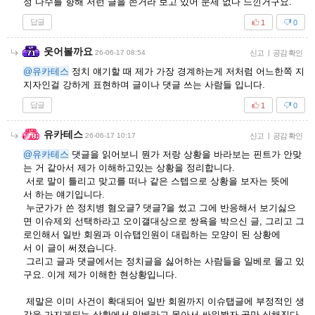
정 다수를 향해 저런 글을 쓴거라 보고 있어 문제 없다 느낀거구요.
답글
1
0
웃어볼까요
26-06-17 08:54
신고
|
공감 확인
@유카테스
정치 얘기할 때 제가 가장 경계하는게 저처럼 어느한쪽 지
지자인걸 강하게 표현하며 글이나 댓글 쓰는 사람들 입니다.
답글
1
0
유카테스
26-06-17 10:17
신고
|
공감 확인
@유카테스
댓글을 읽어보니 뭔가 저랑 상황을 바라보는 핀트가 안맞
는 거 같아서 제가 이해하고있는 상황을 정리합니다.
서로 말이 틀리고 맞고를 떠나 같은 스텝으로 상황을 보자는 뜻에
서 하는 얘기입니다.
누군가가 쓴 정치병 혐오글? 댓글?을 썼고 그에 반응해서 보기싫으
면 이슈제외 선택하라고 오이갤대상으로 쌍욕을 박으신 글, 그리고 그
로인해서 일반 회원과 이슈탭인원이 대립하는 모양이 된 상황에
서 이 글이 써졌습니다.
그리고 글과 댓글에서는 정치글을 싫어하는 사람들을 일베로 몰고 있
구요. 이게 제가 이해한 현상황입니다.
제말은 이미 사건이 확대되어 일반 회원까지 이슈탭글에 부정적인 생
각을 가지게되는 상황에서 일베라고 몰아서 싸워봤자 골만 심해진다