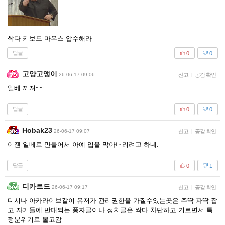
싹다 키보드 마우스 압수해라
답글
0
0
고양고앵이
26-06-17 09:06
신고
|
공감 확인
일베 꺼져~~
답글
0
0
Hobak23
26-06-17 09:07
신고
|
공감 확인
이젠 일베로 만들어서 아예 입을 막아버리려고 하네.
답글
0
1
디카르드
26-06-17 09:17
신고
|
공감 확인
디시나 아카라이브같이 유저가 관리권한을 가질수있는곳은 주딱 파딱 잡
고 자기들에 반대되는 풍자글이나 정치글은 싹다 차단하고 거르면서 특
정분위기로 몰고감