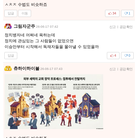
ㅅㅊㅈ 수법도 비슷하죠
답글
이동
34
1
그림자군주
26-06-17 07:42
신고
|
공감 확인
정치병자네 어쩌네 욕하는데
정치에 관심있는 그 사람들이 없었으면
이승만부터 시작해서 독재자들을 몰아낼 수 있었을까
답글
4
0
츄하이하이볼
26-06-17 07:43
신고
|
공감 확인