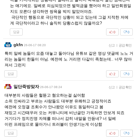
는 얘기에요. 일베로 의심되었으면 벌먹금을 했어야 하고 일반회원일
지도 모른다 생각하면 쌍욕을 박지 말았어야죠.
극단적인 행동으로 극단적인 상황이 되고 있는데 그걸 지적한 저에
게 극단적이라고 하니 솔직히 당황스럽지 않을까요?
답글
0
0
gkfn
26-06-17 08:20
신고
|
공감 확인
특히 일베 놈들이 요즘 대놓고 돌아다님 유튜브 같은 영상 댓글에 노노 거
리는 놈들이 한둘이 아님. 예전에 노 거리면 다같이 족쳤는데.. 너무 많아
져서 그런지
답글
2
0
일단죽방맞자
26-06-17 08:24
신고
|
공감 확인
대부분의 사람들은 헐뜯고 혐오하는걸 싫어함
소위 인싸라고 부르는 사람들도 대부분 유쾌하고 긍정적이죠
예전에 오정갤 조회수가 안나왔던 이유도 동일하다고 봄
재밌고 시간때우러 오는 커뮤니티에 비난글만 가득하면 안보게 되죠
거기다가 정치진영 자체를 떠나서 감히 내말을 안듣네? 너 일베
이런 프레임으로 몰아가니 트러블이 안생기는게 이상함
답글
0
0