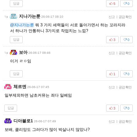
답글
5
0
지나가는룬
26-06-17 08:10
신고
|
공감 확인
@지나가는룬
뭐 3 가지 세력들이 서로 돌아가면서 하는 꼬라지라
서 하나가 안통하니 3가지로 작업치는 느낌?
답글
3
0
보아
26-06-17 08:46
신고
|
공감 확인
이거 ㄹㅇ임
답글
1
0
체르엔
26-06-17 07:45
신고
|
공감 확인
일부제외하면 남초커뮤는 죄다 일베임
답글
3
0
디아블로1
26-06-17 07:49
신고
|
공감 확인
보배, 클리앙도 그러다가 많이 박살나지 않았나?