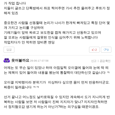
가 작업 칩니다
지들이 글쓰고 단톡방에서 좌표 찍어주면 가서 추천 올려주고 루트가 정
해져 있죠
중요한건 사람들 선동할때 논리가 나사가 한개씩 빠져있고 특정 단어 몇
개 가지고 논리를 구성하며
기레기들이 앞뒤 짜르고 보도한걸 캡쳐 해가지고 선동하고 있으며
잘 모르는 사람들에게 잘못된 인식을 심어주기 위해 노력합니다
작업치다가 안 먹히면 양비론 엔딩
답글
2
0
웃어볼까요
26-06-17 07:58
신고
|
공감 확인
어제는 또 무슨 일이 있었나 하며 아침일찍 오이갤에 들어와 눈에 딱 띄
는 제목이 있어 들어와 내용을 봤는데 통찰력이 대단하신것 같습니다 ㅋ
오이갤 지박령이라 분위기가 이상하다 싶으면 몸이 먼저 반응하더군요.
짜증이 밀려옵니다 ㅋㅋ
선거 끝나고 어느정도 날카로워질 수 있지만 계속해서 도가 지나치게 반
복하는 사람들 보면 저 사람들이 진짜 지지자가 맞나? 지지자인척하면
서 정치혐오감 생기게 하는거 아닌가?하는 의구심들 때문이겠죠.