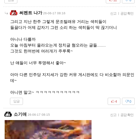
써펜트 나가
26-06-17 08:16
신고
|
공감 확인
그리고 지난 한주 그렇게 문조털래유 거리는 색히들이
들끓다가 어제 갑자기 그런 소리 하는 색히들이 딱 끊기더니
아니나 다를까
오늘 아침부터 올라오는게 정치글 혐오라는 글들.......
그것도 한꺼번에 여러개가 주루룩~
난 얘들이 너무 투명해서 좋아~
아마 다른 민주당 지지세가 강한 커뮤 게시판에도 다 비슷할까 의문인
데~
아니면 말고~ ㅋㅋㅋㅋㅋㅋㅋㅋㅋㅋㅋ
답글
4
0
소기애
26-06-17 08:15
신고
|
공감 확인