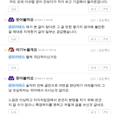
저도 요새 이슈탭 굳이 안보다가 저거 보고 기겁해서 들어온겁니다.
답글
1
0
웃어볼까요
26-06-17 08:28
신고
|
공감 확인
@유카테스
제가 본 글이 맞다면 그 글 또한 몇가지 생각해 볼만한
걸 제대로 지적한거 같아 일부는 공감했습니다.
답글
1
0
여기누울게요
26-06-17 08:34
신고
|
공감 확인
@유카테스
왤케 극단적이신가요
답글
0
0
웃어볼까요
26-06-17 08:36
신고
|
공감 확인
@유카테스
솔직히 진짜 글만으로 어떤걸 판단하기 어려울거라 그
냥 조심하자는 의미에서 쓰시는것 같아요.
느낌은 이상하고 지지자입장에서 쓴건지 분탕을 치기 위해 쓴건
지 알 수가 없으니 특정하지를 못하고 저렇게 글을 쓰신것 같네요.
답글
1
0