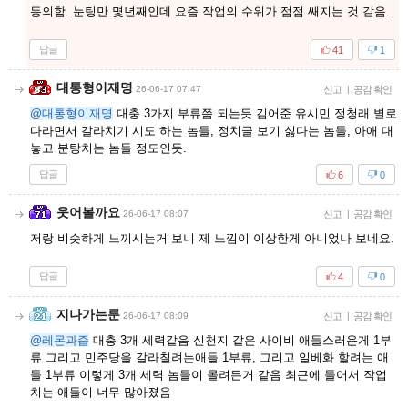
동의함. 눈팅만 몇년째인데 요즘 작업의 수위가 점점 쌔지는 것 같음.
답글
41
1
대통형이재명
26-06-17 07:47
신고
|
공감 확인
@대통형이재명
대충 3가지 부류쯤 되는듯 김어준 유시민 정청래 별로
다라면서 갈라치기 시도 하는 놈들, 정치글 보기 싫다는 놈들, 아애 대
놓고 분탕치는 놈들 정도인듯.
답글
6
0
웃어볼까요
26-06-17 08:07
신고
|
공감 확인
저랑 비슷하게 느끼시는거 보니 제 느낌이 이상한게 아니었나 보네요.
답글
4
0
지나가는룬
26-06-17 08:09
신고
|
공감 확인
@레몬과즙
대충 3개 세력같음 신천지 같은 사이비 애들스러운게 1부
류 그리고 민주당을 갈라칠려는애들 1부류, 그리고 일베화 할려는 애
들 1부류 이렇게 3개 세력 놈들이 몰려든거 같음 최근에 들어서 작업
치는 애들이 너무 많아졌음