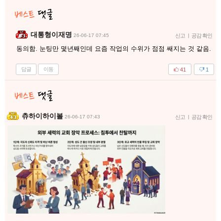
대통형이재명
26-06-17 07:45
신고
|
공감 확인
동의함. 눈팅만 몇년째인데 요즘 작업의 수위가 점점 쌔지는 것 같음.
답글
이동
41
1
츄하이하이볼
26-06-17 07:43
신고
|
공감 확인