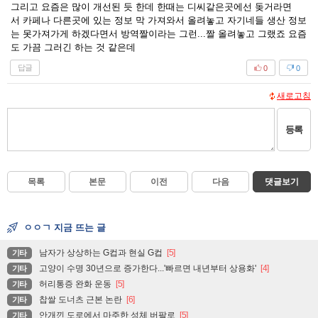
그리고 요즘은 많이 개선된 듯 한데 한때는 디씨같은곳에선 돚거라면
서 카페나 다른곳에 있는 정보 막 가져와서 올려놓고 자기네들 생산 정보
는 못가져가게 하겠다면서 방역짤이라는 그런...짤 올려놓고 그랬죠 요즘
도 가끔 그러긴 하는 것 같은데
답글
0
0
새로고침
등록
목록
본문
이전
다음
댓글보기
ㅇㅇㄱ 지금 뜨는 글
남자가 상상하는 G컵과 현실 G컵
[5]
기타
고양이 수명 30년으로 증가한다...'빠르면 내년부터 상용화'
[4]
기타
허리통증 완화 운동
[5]
기타
찹쌀 도너츠 근본 논란
[6]
기타
안개낀 도로에서 마주한 성체 버팔로
[5]
기타