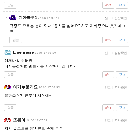
답글
2
0
디아블로1
26-06-17 07:51
신고
|
공감 확인
규정도 모르는 놈이 와서 "정치글 싫어요" 하고 자빠졌으니 웃기네ㅋ
ㅋ
답글
5
0
Eisenriese
26-06-17 07:50
신고
|
공감 확인
언제나 비슷해요
죄지은것처럼 만들기를 시작해서 갈라치기
답글
1
0
여기누울게요
26-06-17 07:52
신고
|
공감 확인
묘하죠 양비론부터 시작해서
답글
4
0
또롱이
26-06-17 07:53
신고
|
공감 확인
저거 말고도로 양비론도 존재 ㅇㅇ