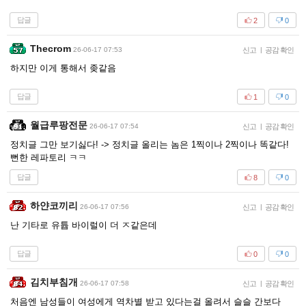
답글
2
0
Thecrom
26-06-17 07:53
신고
|
공감 확인
하지만 이게 통해서 좆같음
답글
1
0
월급루팡전문
26-06-17 07:54
신고
|
공감 확인
정치글 그만 보기싫다! -> 정치글 올리는 놈은 1찍이나 2찍이나 똑같다!
뻔한 레파토리 ㅋㅋ
답글
8
0
하얀코끼리
26-06-17 07:56
신고
|
공감 확인
난 기타로 유튭 바이럴이 더 ㅈ같은데
답글
0
0
김치부침개
26-06-17 07:58
신고
|
공감 확인
처음엔 남성들이 여성에게 역차별 받고 있다는걸 올려서 슬슬 간보다