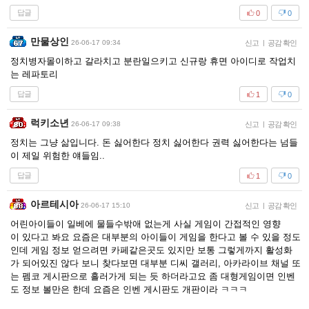
답글
0
0
만물상인
26-06-17 09:34
신고
|
공감 확인
정치병자몰이하고 갈라치고 분란일으키고 신규랑 휴면 아이디로 작업치
는 레파토리
답글
1
0
럭키소년
26-06-17 09:38
신고
|
공감 확인
정치는 그냥 삶입니다. 돈 싫어한다 정치 싫어한다 권력 싫어한다는 넘들
이 제일 위험한 얘들임..
답글
1
0
아르테시아
26-06-17 15:10
신고
|
공감 확인
어린아이들이 일베에 물들수밖애 없는게 사실 게임이 간접적인 영향
이 있다고 봐요 요즘은 대부분의 아이들이 게임을 한다고 볼 수 있을 정도
인데 게임 정보 얻으려면 카페같은곳도 있지만 보통 그렇게까지 활성화
가 되어있진 않다 보니 찾다보면 대부분 디씨 갤러리, 아카라이브 채널 또
는 펨코 게시판으로 흘러가게 되는 듯 하더라고요 좀 대형게임이면 인벤
도 정보 볼만은 한데 요즘은 인벤 게시판도 개판이라 ㅋㅋㅋ