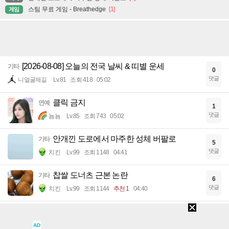
스팀 무료 게임 - Breathedge
[1]
게임
[2026-08-08] 오늘의 전국 날씨 & 띠별 운세
기타
0
댓글
니얼굴제길
Lv.81
조회 418
05:02
클릭 금지
연예
1
댓글
뇸뇸
Lv.85
조회 743
05:02
안개낀 도로에서 마주한 성체 버팔로
기타
5
댓글
치킨
Lv.99
조회 1148
04:41
찹쌀 도너츠 근본 논란
기타
6
댓글
치킨
Lv.99
조회 1144
추천 1
04:40
남자가 상상하는 G컵과 현실 G컵
기타
5
댓글
치킨
Lv.99
조회 2338
04:28
AD