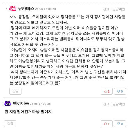
유카테스
26-06-17 08:58
신고
|
공감 확인
ㅇㅇ 동감임. 오이갤에 있어서 정치글을 보는 거지 정치갤이면 사람들
이 안오고 안보고 댓글도 안달게됨.
정치에 대해 얘기하자고 모인게 아닌 여러 이슈들중 정치란 이슈
가 있는 게 오이갤임. 그게 오히려 정치글을 쓰는 사람들에겐 이점이
고 그 분위기에서 개소리하는 벌레들이 튀어나와도 뚜두려 맞고 정상
적으로 차단될 수 있는 거임.
'이슈탭에 오지마 슈발'이러면 사람들은 이슈탭을 정치병자소굴이라
고 생각하고 그 탭의 모든 글을 찌푸리고 보게됨. 그럴때 일베가 지랄
해도 이슈탭똥이라고 생각하고 이슈탭 전체를 더 안좋게 보는거임. 그
런 상황을 벌레새끼들 제외 사람 아무도 원하지 않잖음?
여자 빵디보다가 이준석개소리보면 '어우 저 병신 귀신은 뭐하냐 개쳐
빠졌네.'할수 있는 분위기가 좋은 거지. 왜 그런 좋은 환경을 별의미없
는 분탕질에 말아먹으려고 함?
답글
1
0
넥끼이놈
26-06-17 08:25
신고
|
공감 확인
뭔 지령떨어진거마냥 말이지
답글
1
0