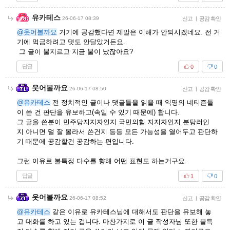
유카테스
26-06-17 08:39
신고
|
공감 확인
@웃어볼까요
거기에 공감했다면 제말은 이해가 안되시겠네요. 전 거
기에 먹금하려고 댓도 안달았거든요.
그 글이 불지르고 지금 불이 났잖아요?
답글
0
0
웃어볼까요
26-06-17 08:50
신고
|
공감 확인
@유카테스
전 정치적인 글이나 댓글들을 읽을 때 익명의 네티즌들
이 쓴 건 판단을 유보하고(속일 수 있기 때문에) 합니다.
그 글을 쓴분이 민주당지지자인지 국민의힘 지지자인지 분탕러인
지 아니면 멀 잘 몰라서 쓴건지 등등 모든 가능성을 열어두고 판단하
기 때문에 공감할건 공감하는 편입니다.
그런 이유로 불특정 다수를 향해 어떤 표현도 하는거구요.
답글
1
0
웃어볼까요
26-06-17 08:52
신고
|
공감 확인
@유카테스
같은 이유로 유카테스님에 대해서도 판단을 유보해 놓
고 대화를 하고 있는 겁니다. 마찬가지로 이 글 작성자님 또한 불특