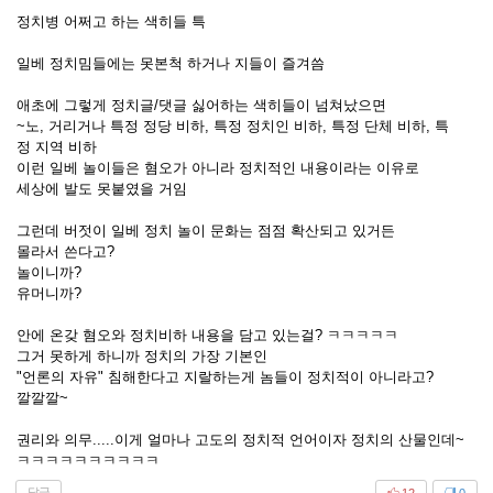
정치병 어쩌고 하는 색히들 특
일베 정치밈들에는 못본척 하거나 지들이 즐겨씀
애초에 그렇게 정치글/댓글 싫어하는 색히들이 넘쳐났으면
~노, 거리거나 특정 정당 비하, 특정 정치인 비하, 특정 단체 비하, 특
정 지역 비하
이런 일베 놀이들은 혐오가 아니라 정치적인 내용이라는 이유로
세상에 발도 못붙였을 거임
그런데 버젓이 일베 정치 놀이 문화는 점점 확산되고 있거든
몰라서 쓴다고?
놀이니까?
유머니까?
안에 온갖 혐오와 정치비하 내용을 담고 있는걸? ㅋㅋㅋㅋㅋ
그거 못하게 하니까 정치의 가장 기본인
"언론의 자유" 침해한다고 지랄하는게 놈들이 정치적이 아니라고?
깔깔깔~
권리와 의무.....이게 얼마나 고도의 정치적 언어이자 정치의 산물인데~
ㅋㅋㅋㅋㅋㅋㅋㅋㅋㅋ
답글
12
0