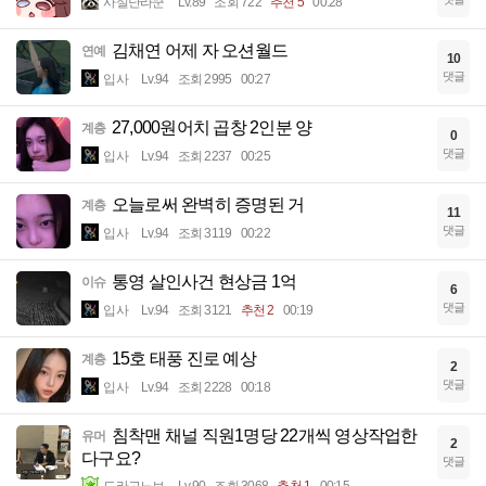
사실난라쿤
Lv.89
조회 722
추천 5
00:28
김채연 어제 자 오션월드
연예
10
댓글
입사
Lv.94
조회 2995
00:27
27,000원어치 곱창 2인분 양
계층
0
댓글
입사
Lv.94
조회 2237
00:25
오늘로써 완벽히 증명된 거
계층
11
댓글
입사
Lv.94
조회 3119
00:22
통영 살인사건 현상금 1억
이슈
6
댓글
입사
Lv.94
조회 3121
추천 2
00:19
15호 태풍 진로 예상
계층
2
댓글
입사
Lv.94
조회 2228
00:18
침착맨 채널 직원1명당 22개씩 영상작업한
유머
2
다구요?
댓글
드라고노브
Lv.90
조회 3068
추천 1
00:15