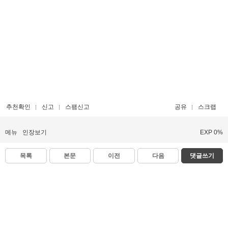
추천확인
신고
스팸신고
공유
스크랩
메뉴
인장보기
EXP 0%
목록
본문
이전
다음
댓글쓰기