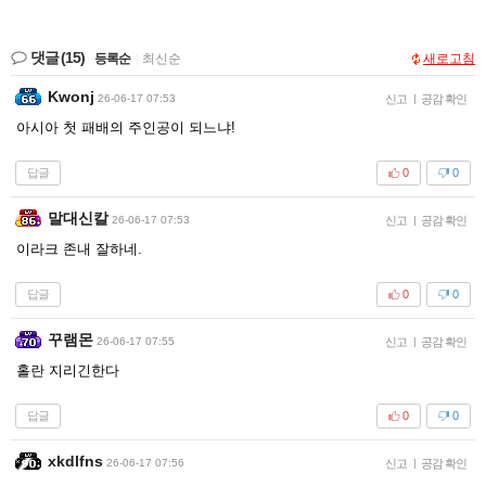
댓글
(15)
등록순
|
최신순
새로고침
Kwonj
26-06-17 07:53
신고
|
공감 확인
아시아 첫 패배의 주인공이 되느냐!
답글
0
0
말대신칼
26-06-17 07:53
신고
|
공감 확인
이라크 존내 잘하네.
답글
0
0
꾸램몬
26-06-17 07:55
신고
|
공감 확인
홀란 지리긴한다
답글
0
0
xkdlfns
26-06-17 07:56
신고
|
공감 확인