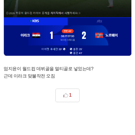
엄지윤이 월드컵 데뷔골을 멀티골로 넣었는데?
근데 이라크 맞불작전 오짐
1