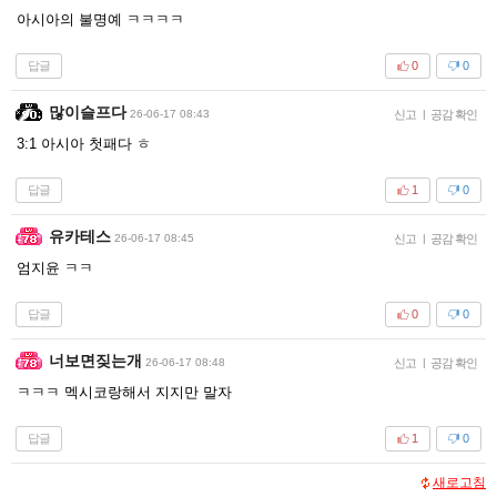
아시아의 불명예 ㅋㅋㅋㅋ
답글
0
0
많이슬프다
26-06-17 08:43
신고
|
공감 확인
3:1 아시아 첫패다 ㅎ
답글
1
0
유카테스
26-06-17 08:45
신고
|
공감 확인
엄지윤 ㅋㅋ
답글
0
0
너보면짖는개
26-06-17 08:48
신고
|
공감 확인
ㅋㅋㅋ 멕시코랑해서 지지만 말자
답글
1
0
새로고침