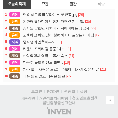
오늘의 화제
주간
월간
이슈
1
연예
[26]
현역 최고령 배우라는 신구 근황.jpg
2
유머
[25]
외향형 딸래미와 비행기 타면 생기는 일.
3
계층
[22]
공자도 말했던 사회에서 피해야하는 상급자
4
유머
[17]
고백하고 차인 딸이 불평하자 바로잡는 어머님
5
지식
[11]
중력댐의 건축해부도
6
연예
[11]
리센느 프리티걸 음중 1위~
7
계층
[21]
산업혁명때 영국 노동자 숙소
8
연예
[18]
다음주 놀토 리센느 출연...
9
유머
[21]
차가 없는 사람은 모르는 주말에 나가기 싫은 이유
10
계층
[25]
태풍 돌핀 말고 이주은 돌핀
로그인
PC화면
퀵링크
설정
청소년보호정책
이용약관
개인정보처리방침
▲
불법촬영물신고안내
(주)
인