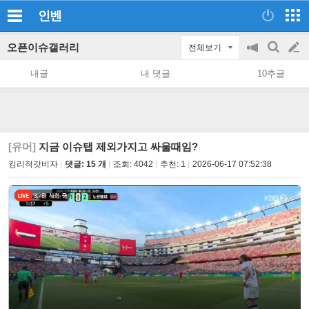
인벤
오픈이슈갤러리
전체보기
공
검
글
지
색
내글
내 댓글
10추글
on/off
쓰
기
[유머]
지금 이슈탭 제외가지고 싸울때임?
킹리적갓비자
댓글: 15 개
조회:
4042
추천:
1
2026-06-17 07:52:38