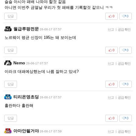
슬슬 아시아 패배 나와야 할것 같음
아니면 이번주 금열날 우리가 첫 패배를 기록할것 같으니 ㅋㅋ
답글
0
0
월급루팡전문
26-06-17 07:57
신고
|
공감 확인
노르웨이 평균 신장이 195는 돼 보이는데
답글
0
0
Nemo
26-06-17 07:57
신고
|
공감 확인
이라크 대패예상했는데 나름 잘하고 있네?
답글
0
0
티리온영초딩
26-06-17 07:57
신고
|
공감 확인
홀란하다 홀란해
답글
0
0
아마안될거야
26-06-17 07:59
신고
|
공감 확인