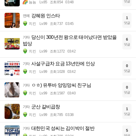
댓글
뇸뇸
Lv.85
조회 854
03:48
강혜원 인스타
연예
1
댓글
치킨
Lv.99
조회 737
03:45
당신이 300년전 왕으로 태어났다면 받았을
기타
6
밥상
댓글
치킨
Lv.99
조회 1272
03:42
사설구급차 요금 13년만에 인상
기타
0
댓글
치킨
Lv.99
조회 1028
03:42
ㅇㅎ) 유투바 앙밍망씨 친구님
기타
0
댓글
치킨
Lv.99
조회 1587
03:40
군산 갈비곱창
기타
1
댓글
치킨
Lv.99
조회 785
03:38
대한민국 성씨는 김이박이 절반
기타
5
댓글