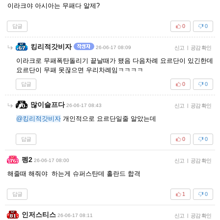
이라크야 아시아는 무패다 알제?
답글
0
0
킹리적갓비자
26-06-17 08:09
신고
|
공감 확인
이라크로 무패폭탄돌리기 끝날때가 됐음 다음차례 요르단이 있긴한데
요르단이 무패 못끊으면 우리차례임ㅋㅋㅋㅋ
답글
0
0
많이슬프다
26-06-17 08:43
신고
|
공감 확인
@킹리적갓비자
개인적으로 요르단일줄 알았는데
답글
0
0
펭2
26-06-17 08:00
신고
|
공감 확인
해줄때 해줘야 하는게 슈퍼스탄데 홀란드 합격
답글
1
0
인저스티스
26-06-17 08:11
신고
|
공감 확인