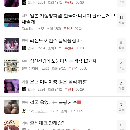
댓글
입사
Lv.94
조회 4371
추천 2
00:36
일본 기상청피셜 :한국아 니네가 원하는거 보
사진
11
내줄게
댓글
Dogdrip
Lv.22
조회 4306
추천 2
00:34
리센느 이번주 음악중심 1위
연예
5
댓글
입사
Lv.94
조회 1975
추천 4
00:33
정신건강에 도움이 되는 생각 10가지
유머
4
댓글
분당리자몽
Lv.62
조회 2415
추천 4
00:33
은근 마니아층 많은 음식 취향
계층
8
댓글
입사
Lv.94
조회 2492
추천 1
00:29
결국 울었다는 블핑 지수
연예
3
댓글
라라크로포드
Lv.87
조회 2007
00:29
출석체크 안해슴?
기타
0
댓글