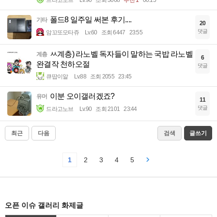
폴드8 일주일 써본 후기....
기타
20
댓글
암꼬또모타쥬
Lv.60
조회 6447
23:55
ㅆ계층) 라노벨 독자들이 말하는 국밥 라노벨
계층
6
완결작 천하오절
댓글
큐땁이알
Lv.88
조회 2055
23:45
이분 오이갤러겠죠?
유머
11
댓글
드라고노브
Lv.90
조회 2101
23:44
최근
다음
검색
글쓰기
1
2
3
4
5
오픈 이슈 갤러리 화제글