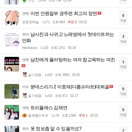
치킨
Lv.99
조회 799
03:34
이번 안원잘부 경주편 최고의 장면
연예
0
댓글
영원한하늘
Lv.71
조회 964
추천 2
03:22
남사친과 사귀고 노래방에서 첫데이트하는
유머
3
만화
댓글
Neuhauus
Lv.20
조회 1241
03:18
남친에게 플러팅하는 여자 참교육하는 여친
연예
1
댓글
슬기로움
Lv.92
조회 1885
02:42
분데스리가 2 이호재(다름슈타트)데뷔골
이슈
0
댓글
슬기로움
Lv.92
조회 872
02:17
트리플에스 김채연
연예
5
댓글
돌체콜드부르
Lv.79
조회 1585
추천 1
02:01
옷 정보좀 알 수 있을까요?
유머
7