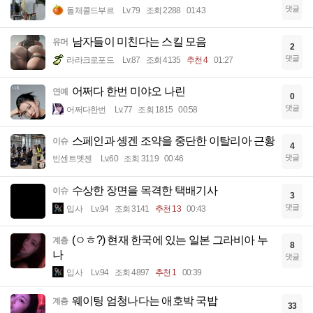
댓글
돌체콜드부르
Lv.79
조회 2288
01:43
남자들이 미친다는 스킬 모음
유머
2
댓글
라라크로포드
Lv.87
조회 4135
추천 4
01:27
어쩌다 한번 미야오 나린
연예
0
댓글
어쩌다한번
Lv.77
조회 1815
00:58
스페인과 솅겐 조약을 중단한 이탈리아 근황
이슈
4
댓글
빈센트멧젠
Lv.60
조회 3119
00:46
수상한 장면을 목격한 택배기사
이슈
3
댓글
입사
Lv.94
조회 3141
추천 13
00:43
(ㅇㅎ?) 현재 한국에 있는 일본 그라비아 누
계층
8
나
댓글
입사
Lv.94
조회 4897
추천 1
00:39
웨이팅 엄청나다는 애호박 국밥
계층
33