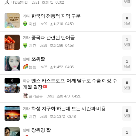
댓글
니얼굴제길
Lv.81
조회 71
05:02
한국의 전통적 지역 구분
기타
0
댓글
치킨
Lv.99
조회 210
04:59
중국과 관련된 단어들
기타
1
댓글
치킨
Lv.99
조회 186
04:58
쯔위짤
연예
1
댓글
뇸뇸
Lv.85
조회 452
04:35
옌스 카스트로프..어깨 탈구로 수술 예정,수
이슈
0
개월 결장
댓글
슬기로움
Lv.92
조회 473
04:21
화성 지구화 하는데 드는 시간과 비용
기타
8
댓글
치킨
Lv.99
조회 1372
03:48
장원영 짤
연예
1