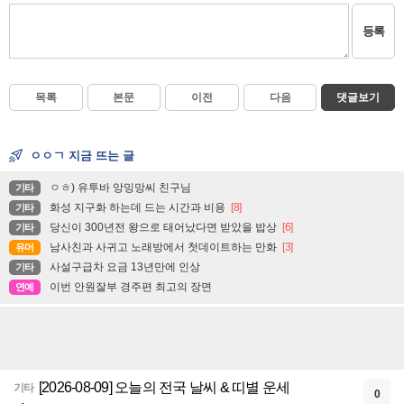
등록
목록
본문
이전
다음
댓글보기
ㅇㅇㄱ 지금 뜨는 글
ㅇㅎ) 유투바 앙밍망씨 친구님
기타
화성 지구화 하는데 드는 시간과 비용
[8]
기타
당신이 300년전 왕으로 태어났다면 받았을 밥상
[6]
기타
남사친과 사귀고 노래방에서 첫데이트하는 만화
[3]
유머
사설구급차 요금 13년만에 인상
기타
이번 안원잘부 경주편 최고의 장면
연예
[2026-08-09] 오늘의 전국 날씨 & 띠별 운세
기타
0