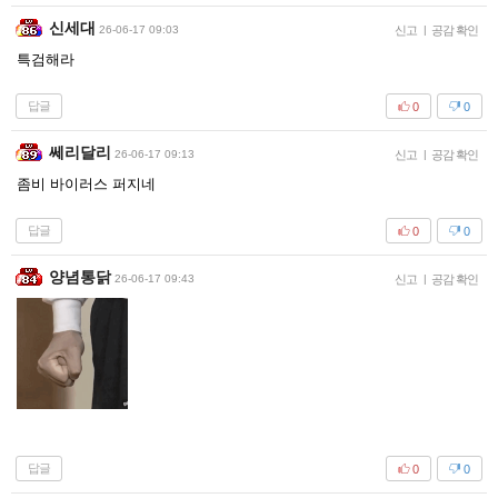
신세대
26-06-17 09:03
신고
|
공감 확인
특검해라
답글
0
0
쎄리달리
26-06-17 09:13
신고
|
공감 확인
좀비 바이러스 퍼지네
답글
0
0
양념통닭
26-06-17 09:43
신고
|
공감 확인
답글
0
0