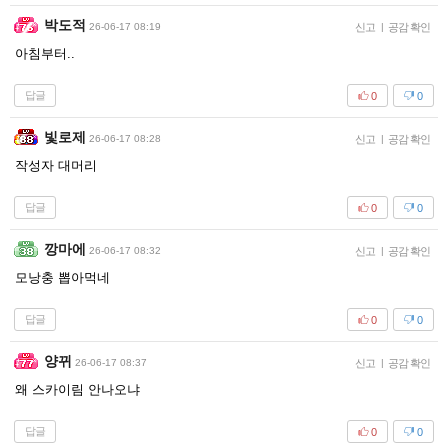
박도적
26-06-17 08:19
신고
|
공감 확인
아침부터..
답글
0
0
빛로제
26-06-17 08:28
신고
|
공감 확인
작성자 대머리
답글
0
0
깡마에
26-06-17 08:32
신고
|
공감 확인
모낭충 뽑아먹네
답글
0
0
양뀌
26-06-17 08:37
신고
|
공감 확인
왜 스카이림 안나오냐
답글
0
0