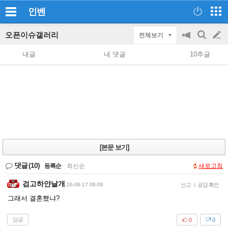
인벤
오픈이슈갤러리
전체보기
공
검
글
지
색
내글
내 댓글
10추글
on/off
쓰
기
[본문 보기]
댓글
(10)
등록순
|
최신순
새로고침
검고하얀날개
26-06-17 08:06
신고
|
공감 확인
그래서 결혼했냐?
답글
0
0