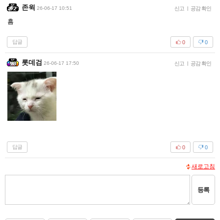
존윅
26-06-17 10:51
신고
|
공감 확인
흠
답글
0
0
롯데검
26-06-17 17:50
신고
|
공감 확인
답글
0
0
새로고침
등록