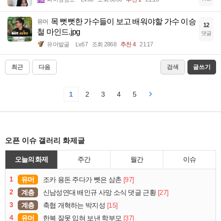
목 뻣뻣한 가수들이 보고 배워야할 가수 이승
유머
12
철 마인드.jpg
댓글
유머발굴
Lv.67
조회 2868
추천 4
21:17
최근
다음
검색
글쓰기
1
2
3
4
5
오픈 이슈 갤러리 화제글
오늘의 화제
주간
월간
이슈
1
유머
[97]
조카 용돈 주다가 뺏은 삼촌
2
계층
[27]
신남성연대 배인규 사망 소식 댓글 근황
3
계층
[15]
축협 개혁하는 박지성
4
유머
[37]
한복 잘못 입혀 보낸 학부모