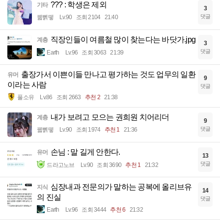
??? : 학생은 제외
기타
3
댓글
꿻뻵뗗
Lv.90
조회 2104
21:40
직장인들이 여름철 많이 찾는다는 바닷가.jpg
계층
3
댓글
Earth
Lv.96
조회 3063
21:39
출장가서 이쁜이들 만나고 평가하는 것도 업무의 일환
유머
9
이라는 사람
댓글
풀소유
Lv.86
조회 2663
추천 2
21:38
내가 보려고 모으는 권희원 치어리더
계층
9
댓글
꿻뻵뗗
Lv.90
조회 1974
추천 1
21:36
손님 : 말 길게 안한다.
유머
13
댓글
드라고노브
Lv.90
조회 3690
추천 1
21:32
심장내과 전문의가 말하는 공복에 올리브유
지식
14
의 진실
댓글
Earth
Lv.96
조회 3444
추천 6
21:32