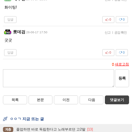
화이팅!
답글
0
0
롯데검
26-06-17 17:50
신고
|
공감 확인
굿굿
답글
0
0
새로고침
등록
목록
본문
이전
다음
댓글보기
ㅇㅇㄱ 지금 뜨는 글
졸업하면 바로 독립한다고 노래부르던 고2딸
[13]
계층