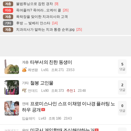
불법튜닝으로 잡힌 경차
[9]
계층
죽여줄까? 죽여라...오케이 콜
[26]
이슈
폭락장을 맞이한 치과의사와 고객
계층
후방 ㅡ 빛베리 안스타
[14]
기타
치과의사가 말하는 치과 통증 순위.jpg
[25]
계층
타부서의 친한 동생이
계층
5
댓글
쾌변왕
Lv.91
조회 271
23:53
철봉 고인물
기타
2
댓글
언데드
Lv.90
조회 373
추천 1
23:48
프로미스나인 스프 이채영 이나경 플러팅 노
연예
0
하우 공개
댓글
입술돼지
Lv.43
조회 186
23:43
미국서 게임할때 조심해야하는거
유머