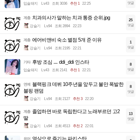
댓글
입술돼지
Lv.43
조회 3036
추천 1
22:25
치과의사가 말하는 치과 통증 순위.jpg
계층
25
댓글
강슬기
Lv.94
조회 2894
22:23
에어비앤비 숙소 별점 5개 준 이유
계층
1
댓글
강슬기
Lv.94
조회 2195
22:21
후방 조심 ㅡ ddi_ddi 인스타
기타
8
댓글
입술돼지
Lv.43
조회 2141
추천 1
22:21
블랙핑크 데뷔 10주년을 앞두고 불만 폭발한
연예
8
블핑 팬덤
댓글
강슬기
Lv.94
조회 2127
추천 3
22:20
졸업하면 바로 독립한다고 노래부르던 고2
계층
13
딸
댓글
강슬기
Lv.94
조회 4513
추천 2
22:01
영상으로 즐기는 파키스탄
유머