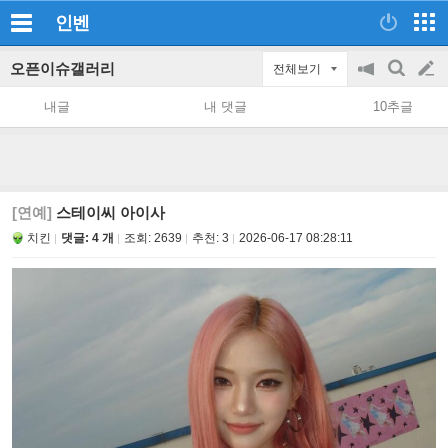
인벤
오픈이슈갤러리
전체보기
공
검
글
지
색
내글
내 댓글
10추글
on/off
쓰
기
[연예]
스테이씨 아이사
치킨
댓글: 4 개
조회:
2639
추천:
3
2026-06-17 08:28:11