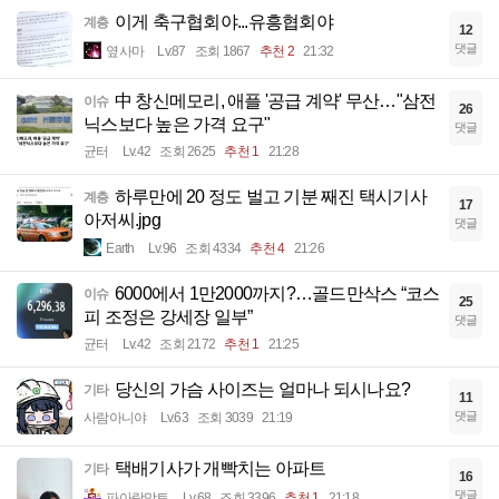
이게 축구협회야...유흥협회야
계층
12
댓글
옆사마
Lv.87
조회 1867
추천 2
21:32
中 창신메모리, 애플 '공급 계약' 무산…"삼전
이슈
26
닉스보다 높은 가격 요구"
댓글
균터
Lv.42
조회 2625
추천 1
21:28
하루만에 20 정도 벌고 기분 째진 택시기사
계층
17
아저씨.jpg
댓글
Earth
Lv.96
조회 4334
추천 4
21:26
6000에서 1만2000까지?…골드만삭스 “코스
이슈
25
피 조정은 강세장 일부”
댓글
균터
Lv.42
조회 2172
추천 1
21:25
당신의 가슴 사이즈는 얼마나 되시나요?
기타
11
댓글
사람아니야
Lv.63
조회 3039
21:19
택배기사가 개빡치는 아파트
기타
16
댓글
파아랑망토
Lv.68
조회 3396
추천 1
21:18