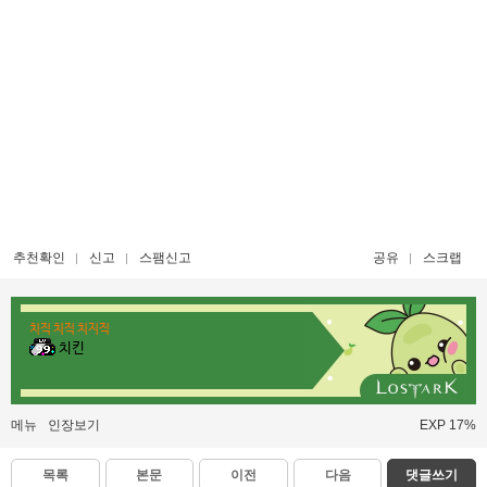
추천확인
신고
스팸신고
공유
스크랩
치직 치직 치지직
치킨
메뉴
인장보기
EXP 17%
목록
본문
이전
다음
댓글쓰기