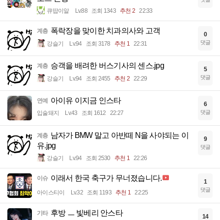
큐땁이알
Lv.88
조회 1343
추천 2
22:33
폭락장을 맞이한 치과의사와 고객
계층
0
댓글
강슬기
Lv.94
조회 3178
추천 1
22:31
승객을 배려한 버스기사의 센스.jpg
계층
5
댓글
강슬기
Lv.94
조회 2455
추천 2
22:29
아이유 이지금 인스타
연예
6
댓글
입술돼지
Lv.43
조회 1612
22:27
남자가 BMW 말고 아반떼 N을 사야되는 이
계층
9
유.jpg
댓글
강슬기
Lv.94
조회 2530
추천 1
22:26
이래서 한국 축구가 무너졌습니다.
이슈
1
댓글
아이스티이
Lv.32
조회 1193
추천 1
22:25
후방 ㅡ 빛베리 안스타
기타
14