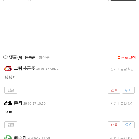
댓글
(4)
등록순
|
최신순
새로고침
그림자군주
26-06-17 08:32
신고
|
공감 확인
냥냥이~
답글
0
0
존윅
26-06-17 10:50
신고
|
공감 확인
ㅇㅃ
답글
0
0
배수민
26-06-17 11:50
신고
|
공감 확인