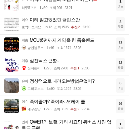
1
댓글
하루5프로
Lv.50
조회 996
23:21
미리 알고있었던 클린스만
이슈
3
댓글
호박이쪼아요
Lv.12
조회 1535
추천 2
23:20
MCU)6편까지 계약을 한 톰홀랜드
계층
11
댓글
낭만블루스
Lv.91
조회 1674
23:08
삼전닉스 근황..
계층
13
댓글
전자팔찌
Lv.93
조회 2708
추천 1
23:06
정상적으로 내려오는방법은없어?
유머
6
댓글
드라고노브
Lv.90
조회 1624
23:02
죽여줄까? 죽여라...오케이 콜
이슈
26
댓글
왜구김당
Lv.73
조회 3319
추천 2
22:34
QWER의 보컬, 기타 시요밍 위버스 사진 업
연예
1
로드 근황
댓글