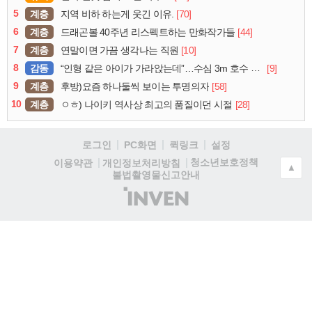
5
계층
[70]
지역 비하 하는게 웃긴 이유.
6
계층
[44]
드래곤볼 40주년 리스펙트하는 만화작가들
7
계층
[10]
연말이면 가끔 생각나는 직원
8
감동
[9]
“인형 같은 아이가 가라앉는데”…수심 3m 호수 뛰어든 60대 의인
9
계층
[58]
후방)요즘 하나둘씩 보이는 투명의자
10
계층
[28]
ㅇㅎ) 나이키 역사상 최고의 품질이던 시절
로그인
PC화면
퀵링크
설정
청소년보호정책
이용약관
개인정보처리방침
▲
불법촬영물신고안내
(주)
인
벤