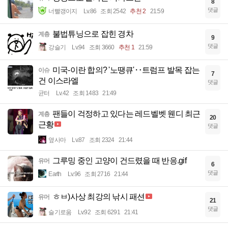
8
댓글
너빨갱이지
Lv.86
조회 2542
추천 2
21:59
불법튜닝으로 잡힌 경차
계층
9
댓글
강슬기
Lv.94
조회 3660
추천 1
21:59
미국-이란 합의? '노땡큐'‥트럼프 발목 잡는
이슈
7
건 이스라엘
댓글
균터
Lv.42
조회 1483
21:49
팬들이 걱정하고 있다는 레드벨벳 웬디 최근
계층
20
근황
댓글
옆사마
Lv.87
조회 2324
21:44
그루밍 중인 고양이 건드렸을 때 반응.gif
유머
6
댓글
Earth
Lv.96
조회 2716
21:44
ㅎㅂ)사상 최강의 낚시 패션
유머
21
댓글
슬기로움
Lv.92
조회 6291
21:41