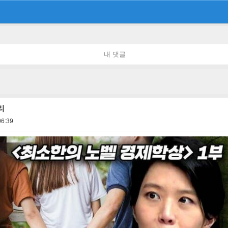
내 댓글
리
06:39