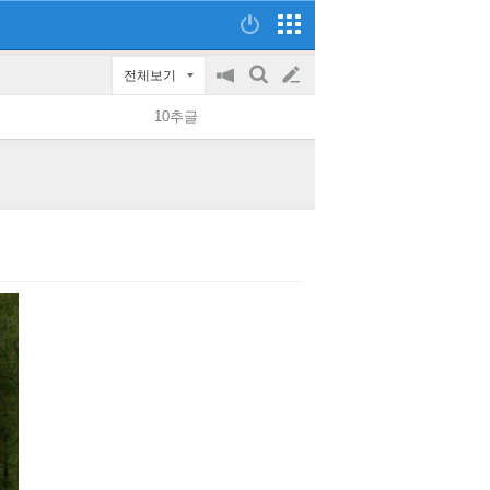
전체보기
공
검
글
지
색
10추글
on/off
쓰
기