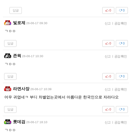
답글
0
0
빛로제
26-06-17 09:30
신고
|
공감 확인
ㄱㅇㅇ
답글
0
0
존윅
26-06-17 10:30
신고
|
공감 확인
ㄱㅇㅇ
답글
0
0
라면사장
26-06-17 10:39
신고
|
공감 확인
어우 귀엽네ㅋ 부디 차별없는곳에서 아름다운 한국인으로 자라다오
답글
0
0
롯데검
26-06-17 18:10
신고
|
공감 확인
ㄱㅇㅇ