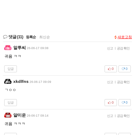
댓글
(11)
등록순
|
최신순
새로고침
알투씨
26-06-17 09:08
신고
|
공감 확인
귀욤 ㅋㅋ
답글
0
0
xkdlfns
26-06-17 09:09
신고
|
공감 확인
ㄱㅇㅇ
답글
0
0
얄미운
26-06-17 09:14
신고
|
공감 확인
귀욤 ㅋㅋㅋ