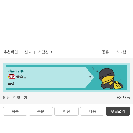
추천확인
신고
스팸신고
공유
스크랩
전문가 인벤러
풀소유
쪼렙
메뉴
인장보기
EXP 8%
목록
본문
이전
다음
댓글쓰기