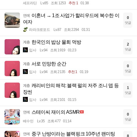
세프라딘
Lv.85
조회 1253
추천 1
01:38
이혼녀 → 1조 사업가 할리우드에 복수한 이
연예
0
여자
댓글
라라크로포드
Lv.87
조회 2294
01:31
한국인의 밥상 물회 먹방
계층
2
댓글
입사
Lv.94
조회 1919
01:23
서로 민망한 순간
계층
0
댓글
입사
Lv.94
조회 2135
추천 1
01:19
캐리비안의 해적: 블랙 펄의 저주 조니 뎁 등
계층
1
장씬
댓글
입사
Lv.94
조회 2101
01:15
스테이씨 재이의 ASMR
연예
0
댓글
배수민
Lv.35
조회 477
01:14
중구 난방이라는 블랙핑크 10주년 팬미팅
연예
8