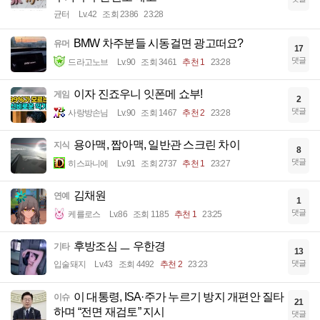
균터
Lv.42
조회 2386
23:28
BMW 차주분들 시동걸면 광고떠요?
유머
17
댓글
드라고노브
Lv.90
조회 3461
추천 1
23:28
이자 진죠우니 잇폰메 쇼부!
게임
2
댓글
사랑방손님
Lv.90
조회 1467
추천 2
23:28
용아맥, 짭아맥, 일반관 스크린 차이
지식
8
댓글
히스파니에
Lv.91
조회 2737
추천 1
23:27
김채원
연예
1
댓글
케를로스
Lv.86
조회 1185
추천 1
23:25
후방조심 ㅡ 우한경
기타
13
댓글
입술돼지
Lv.43
조회 4492
추천 2
23:23
이 대통령, ISA·주가 누르기 방지 개편안 질타
이슈
21
하며 “전면 재검토” 지시
댓글