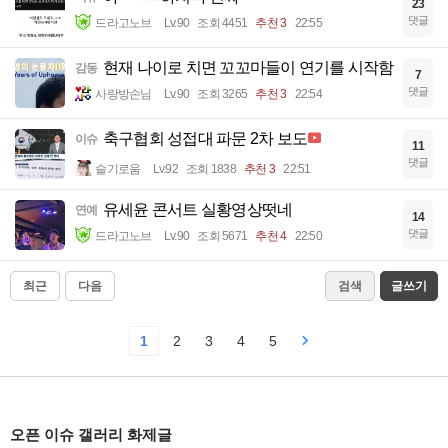
23
댓글
드라고노브
Lv.90
조회 4451
추천 3
22:55
현재 나이로 치면 꼬꼬마들이 연기를 시작함
감동
7
댓글
사랑방손님
Lv.90
조회 3265
추천 3
22:54
축구협회 성접대 파문 2차 보도
이슈
11
댓글
슬기로움
Lv.92
조회 1838
추천 3
22:51
유세윤 콘서트 실황영상떳네
연예
14
댓글
드라고노브
Lv.90
조회 5671
추천 4
22:50
최근
다음
검색
글쓰기
1
2
3
4
5
오픈 이슈 갤러리 화제글