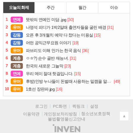
오늘의 화제
주간
월간
이슈
1
연예
[30]
뜻밖의 연예인 미담..jpg
2
유머
[31]
나영석 피디가 1박2일때 출연자들을 굴린 배경
3
감동
[15]
오픈 후 3개월치 예약 다 찼다는 미용실
4
감동
[19]
어떤 공익근무요원 이야기
5
유머
[36]
파브리도 이해 안가는 한국 음식
6
계층
[31]
ㅇㅎ?) 순수 골반 재능녀.
7
계층
[23]
한국의 새로운 그늘막
8
연예
[15]
우리 메이 절대 핫걸입니다.
9
유머
[49]
후방)인방 누나들이 돈벌때 사용하는 밑캠을 알아보자
10
유머
[16]
1호선 장판파.jpg
로그인
PC화면
퀵링크
설정
청소년보호정책
이용약관
개인정보처리방침
▲
불법촬영물신고안내
(주)
인