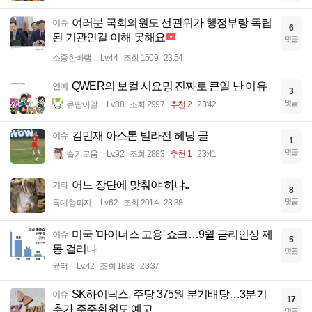
여러분 국회의원도 선관위가 행정부랑 독립
이슈
6
된 기관인걸 이해 못해요
댓글
소중한바램
Lv.44
조회 1509
23:54
QWER의 보컬 시요밍 진짜로 큰일 난 이유
연예
3
댓글
큐땁이알
Lv.88
조회 2997
추천 2
23:42
김민재 아스톤 빌라전 헤딩 골
이슈
1
댓글
슬기로움
Lv.92
조회 2883
추천 1
23:41
어느 장단에 맞춰야 하냐..
기타
8
댓글
특대형피자
Lv.62
조회 2014
23:38
미국 '마이너스 고용' 쇼크…9월 금리인상 제
이슈
5
동 걸리나
댓글
균터
Lv.42
조회 1898
23:37
SK하이닉스, 주당 375원 분기배당…3분기
이슈
17
추가 주주환원도 예고
댓글