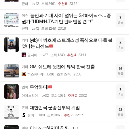
균터
Lv.42
조회 2461
추천 9
23:22
'불안과 기대 사이' 널뛰는 SK하이닉스…증
이슈
7
권가 "HBM4·LTA 기반 펀터멘털 견고"
댓글
균터
Lv.42
조회 1248
23:18
(ytb) 데뷔초에 스트레스성 폭식으로 다들 불
기타
2
었다는 리센느
댓글
옆사마
Lv.87
조회 1340
추천 4
23:11
GM, 쉐보레 뒷전에 뷰익 한국 진출
기타
16
댓글
히스파니에
Lv.91
조회 2946
23:03
무엄하다!
연예
1
댓글
아이스티이
Lv.32
조회 1071
추천 2
23:02
대한민국 군종신부의 위엄
유머
23
댓글
썽바
Lv.89
조회 3860
추천 7
22:57
아~ ㅈㄹ하지마 진짜 ㅋㅋ
이슈