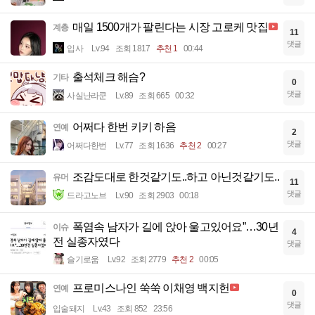
매일 1500개가 팔린다는 시장 고로케 맛집
계층
11
댓글
입사
Lv.94
조회 1817
추천 1
00:44
출석체크 해슴?
기타
0
댓글
사실난라쿤
Lv.89
조회 665
00:32
어쩌다 한번 키키 하음
연예
2
댓글
어쩌다한번
Lv.77
조회 1636
추천 2
00:27
조감도대로 한것같기도..하고 아닌것같기도..
유머
11
댓글
드라고노브
Lv.90
조회 2903
00:18
폭염속 남자가 길에 앉아 울고있어요”…30년
이슈
4
전 실종자였다
댓글
슬기로움
Lv.92
조회 2779
추천 2
00:05
프로미스나인 쑥쑥 이채영 백지헌
연예
0
댓글
입술돼지
Lv.43
조회 852
23:56