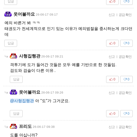
답글
0
0
웃어볼까요
26-06-17 09:17
신고
|
공감 확인
예의 바른거 봐 ㅋㅋ
태권도가 전세계적으로 인기 있는 이유가 예의범절을 중시하는게 크다던
데
답글
0
0
사형집행관
26-06-17 09:21
신고
|
공감 확인
격투기에 도가 들어간 것들은 모두 예를 기반으로 한 것들임.
검도와 검술이 다른 이유..
답글
0
0
웃어볼까요
26-06-17 09:26
신고
|
공감 확인
@사형집행관
아 "도"가 그거군요.
답글
0
0
프리도
26-06-17 09:38
신고
|
공감 확인
도를 아십니까?