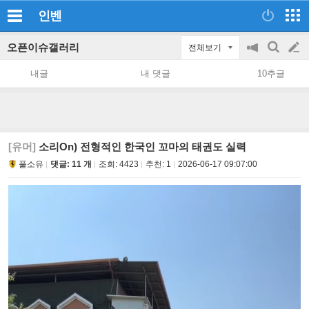
인벤
오픈이슈갤러리
전체보기
공
검
글
지
색
내글
내 댓글
10추글
on/off
쓰
기
[유머]
소리On) 전형적인 한국인 꼬마의 태권도 실력
풀소유
댓글: 11 개
조회:
4423
추천:
1
2026-06-17 09:07:00