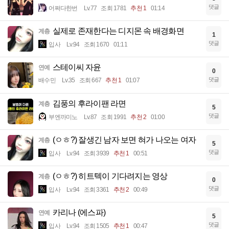
댓글
어쩌다한번
Lv.77
조회 1781
추천 1
01:14
실제로 존재한다는 디지몬 속 배경화면
계층
1
댓글
입사
Lv.94
조회 1670
01:11
스테이씨 자윤
연예
0
댓글
배수민
Lv.35
조회 667
추천 1
01:07
김풍의 후라이팬 라면
계층
5
댓글
부엔까미노
Lv.87
조회 1991
추천 2
01:00
(ㅇㅎ?) 잘생긴 남자 보면 혀가 나오는 여자
계층
5
댓글
입사
Lv.94
조회 3939
추천 1
00:51
(ㅇㅎ?) 히트텍이 기다려지는 영상
계층
0
댓글
입사
Lv.94
조회 3361
추천 2
00:49
카리나 (에스파)
연예
5
댓글
입사
Lv.94
조회 1505
추천 1
00:47