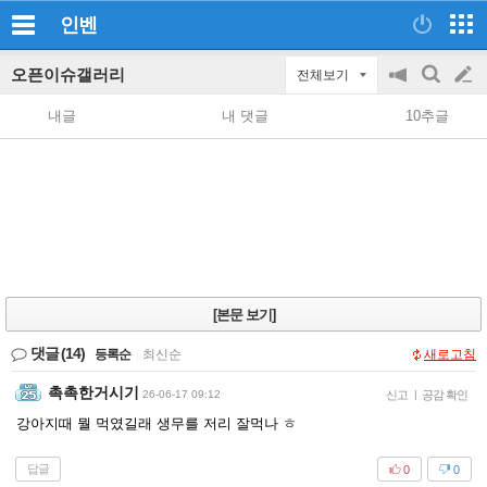
인벤
오픈이슈갤러리
전체보기
공
검
글
지
색
내글
내 댓글
10추글
on/off
쓰
기
[본문 보기]
댓글
(14)
등록순
|
최신순
새로고침
촉촉한거시기
26-06-17 09:12
신고
|
공감 확인
강아지때 뭘 먹였길래 생무를 저리 잘먹나 ㅎ
답글
0
0