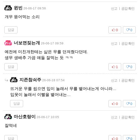
윈빈
26-06-17 09:56
신고
|
공감 확인
개무 뜯어먹는 소리
답글
0
0
너보면짖는개
26-06-17 09:59
신고
|
공감 확인
예전에 미친개한테는 삶은 무를 던져줬다던데.
생무 생배추 가끔 얘들 잘먹는 듯 ㅋㅋ
답글
1
0
지존참쇠주
26-06-18 07:54
신고
|
공감 확인
뜨거운 무를 씹으면 입이 놀래서 무를 뱉어내는게 아니라...
입못이 놀래서 이빨을 뱉어내는...
답글
0
0
마산호랑이
26-06-17 10:05
신고
|
공감 확인
잘먹네
답글
0
0