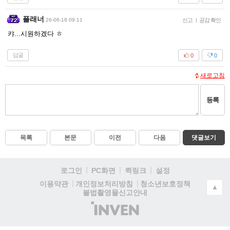
플래너
26-06-18 09:11
신고
|
공감 확인
캬...시원하겠다 ㅎ
답글
0
0
새로고침
등록
목록
본문
이전
다음
댓글보기
로그인
PC화면
퀵링크
설정
청소년보호정책
이용약관
개인정보처리방침
▲
불법촬영물신고안내
(주)
인
벤