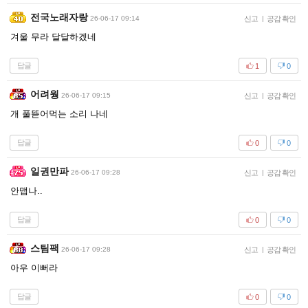
전국노래자랑
26-06-17 09:14
신고
|
공감 확인
겨울 무라 달달하겠네
답글
1
0
어려웡
26-06-17 09:15
신고
|
공감 확인
개 풀뜯어먹는 소리 나네
답글
0
0
일권만파
26-06-17 09:28
신고
|
공감 확인
안맵나..
답글
0
0
스팀팩
26-06-17 09:28
신고
|
공감 확인
아우 이뻐라
답글
0
0