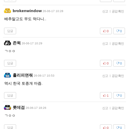
brokenwindow
26-06-17 10:28
신고
|
공감 확인
배추말고도 무도 먹다니..
답글
0
0
존윅
26-06-17 10:29
신고
|
공감 확인
ㄱㅇㅇ
답글
0
0
홀리피면줘
26-06-17 10:53
신고
|
공감 확인
역시 한국 토종개 마즘.
답글
1
0
롯데검
26-06-17 18:26
신고
|
공감 확인
ㄱㅇㅇ
답글
0
0