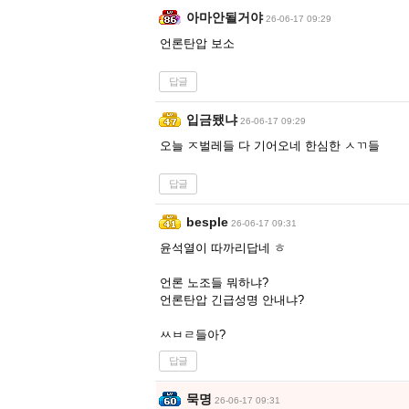
아마안될거야
26-06-17 09:29
언론탄압 보소
답글
입금됐냐
26-06-17 09:29
오늘 ㅈ벌레들 다 기어오네 한심한 ㅅㄲ들
답글
besple
26-06-17 09:31
윤석열이 따까리답네 ㅎ
언론 노조들 뭐하냐?
언론탄압 긴급성명 안내냐?
ㅆㅂㄹ들아?
답글
묵명
26-06-17 09:31