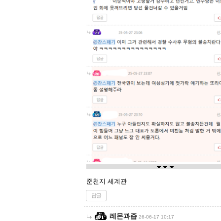
준천지 세계관
답글
레몬과즙
26-06-17 10:17