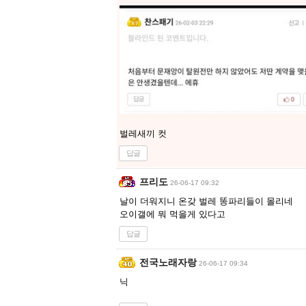
벌레새끼 컷
답글
프리도
26-06-17 09:32
날이 더워지니 온갖 벌레 똥파리들이 몰리네
오이갤에 뭐 먹을게 있다고
답글
전국노래자랑
26-06-17 09:34
닉