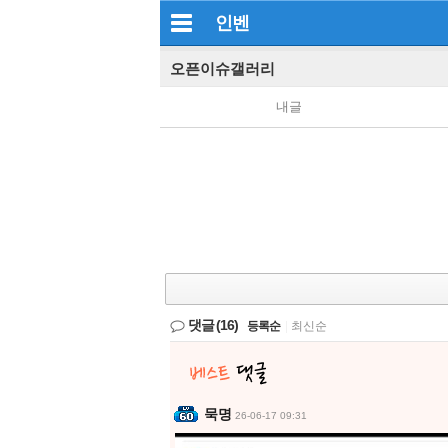
인벤
오픈이슈갤러리
내글
댓글
(16)
등록순
|
최신순
묵명
26-06-17 09:31