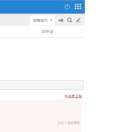
전체보기
공
검
글
지
색
10추글
on/off
쓰
기
새로고침
신고
|
공감 확인