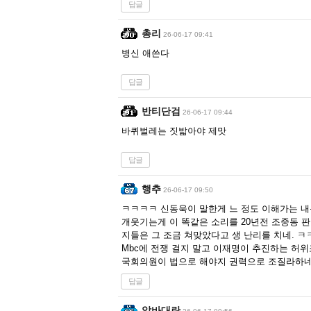
답글
총리
26-06-17 09:41
병신 애쓴다
답글
반티단검
26-06-17 09:44
바퀴벌레는 짓밟아야 제맛
답글
행추
26-06-17 09:50
ㅋㅋㅋㅋ 신동욱이 말한게 느 정도 이해가는 내
개웃기는게 이 똑같은 소리를 20년전 조중동 
지들은 그 조금 쳐맞았다고 생 난리를 치네. ㅋ
Mbc에 전쟁 걸지 말고 이재명이 추진하는 허
국회의원이 법으로 해야지 권력으로 조질라하네
답글
알바대란