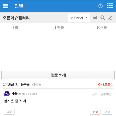
인벤
오픈이슈갤러리
전체보기
공
검
글
지
색
내글
내 댓글
10추글
on/off
쓰
기
[본문 보기]
댓글
(1)
등록순
|
최신순
새로고침
H솔
26-06-17 09:58
신고
|
공감 확인
엄지윤 좀 차네
답글
0
0